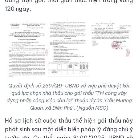
đồng trọn gói, thời gian thực hiện trong vòng
120 ngày.
Quyết định số 239/QĐ-UBND về việc phê duyệt kết
quả lựa chọn nhà thầu cho gói thầu "Thi công xây
dựng phần công việc còn lại" thuộc dự án "Cầu Mương
Quan, xã Diên Phú". (Nguồn MSC)
Hồ sơ lịch sử cuộc thầu thể hiện gói thầu này
phát sinh sau một diễn biến pháp lý đáng chú ý
trước đó. Cụ thể, ngày 31/10/2025, UBND xã