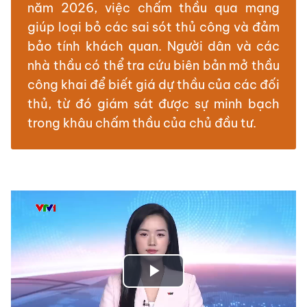
năm 2026, việc chấm thầu qua mạng
giúp loại bỏ các sai sót thủ công và đảm
bảo tính khách quan. Người dân và các
nhà thầu có thể tra cứu biên bản mở thầu
công khai để biết giá dự thầu của các đối
thủ, từ đó giám sát được sự minh bạch
trong khâu chấm thầu của chủ đầu tư.
Play