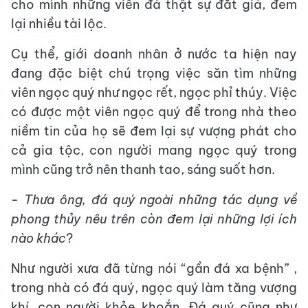
cho mình những viên đá thật sự đắt giá, đem
lại nhiều tài lộc.
Cụ thể, giới doanh nhân ở nước ta hiện nay
đang đặc biệt chú trọng việc săn tìm những
viên ngọc quý như ngọc rết, ngọc phỉ thúy. Việc
có được một viên ngọc quý để trong nhà theo
niềm tin của họ sẽ đem lại sự vượng phát cho
cả gia tộc, con người mang ngọc quý trong
mình cũng trở nên thanh tao, sáng suốt hơn.
-
Thưa ông, đá quý ngoài những tác dụng về
phong thủy nêu trên còn đem lại những lợi ích
nào khác
?
Như người xưa đã từng nói “gần đá xa bệnh” ,
trong nhà có đá quý, ngọc quý làm tăng vượng
khí, con người khỏe khoắn. Đá quý cũng như