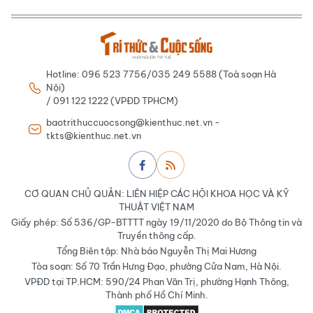
Hotline: 096 523 7756/035 249 5588 (Toà soạn Hà
Nội)
/ 091 122 1222 (VPĐD TPHCM)
baotrithuccuocsong@kienthuc.net.vn -
tkts@kienthuc.net.vn
CƠ QUAN CHỦ QUẢN: LIÊN HIỆP CÁC HỘI KHOA HỌC VÀ KỸ
THUẬT VIỆT NAM
Giấy phép: Số 536/GP-BTTTT ngày 19/11/2020 do Bộ Thông tin và
Truyền thông cấp.
Tổng Biên tập: Nhà báo Nguyễn Thị Mai Hương
Tòa soạn: Số 70 Trần Hưng Đạo, phường Cửa Nam, Hà Nội.
VPĐD tại TP.HCM: 590/24 Phan Văn Trị, phường Hạnh Thông,
Thành phố Hồ Chí Minh.