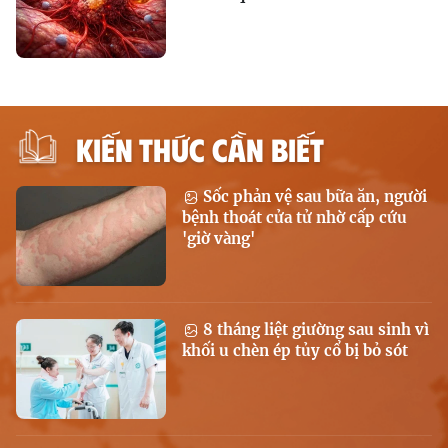
KIẾN THỨC CẦN BIẾT
Sốc phản vệ sau bữa ăn, người
bệnh thoát cửa tử nhờ cấp cứu
'giờ vàng'
8 tháng liệt giường sau sinh vì
khối u chèn ép tủy cổ bị bỏ sót