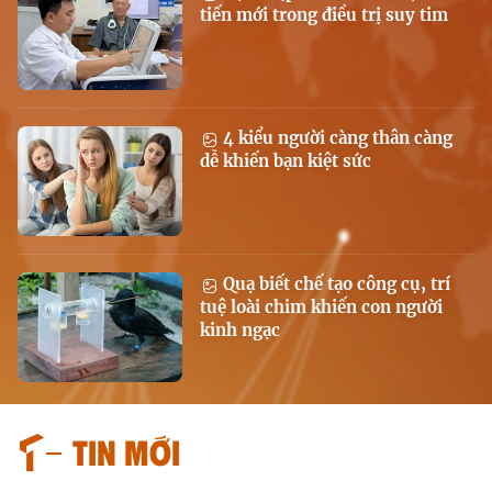
tiến mới trong điều trị suy tim
4 kiểu người càng thân càng
dễ khiến bạn kiệt sức
Quạ biết chế tạo công cụ, trí
tuệ loài chim khiến con người
kinh ngạc
Tin mới