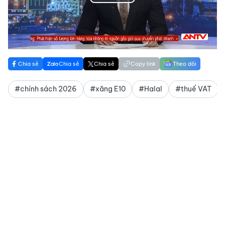
Play
Video
Chia sẻ
Chia sẻ
Chia sẻ
Copy link
Theo dõi
#chính sách 2026
#xăng E10
#Halal
#thuế VAT