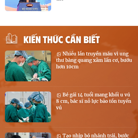
KIẾN THỨC CẦN BIẾT
Nhiều lần truyền máu vì ung
thư bàng quang xâm lấn cơ, bướu
hơn 10cm
Bé gái 14 tuổi mang khối u vú
8 cm, bác sĩ nỗ lực bảo tồn tuyến
vú
Tạo nhịp bó nhánh trái, bước