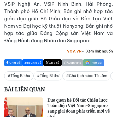
VSIP Nghệ An, VSIP Ninh Bình, Hải Phòng,
Thành phố Hồ Chí Minh; Bản ghi nhớ hợp tác
giáo dục giữa Bộ Giáo dục và Đào tạo Việt
Nam và Đại học kỹ thuật Nanyang; Bản ghi nhớ
hợp tác giữa Đảng Cộng sản Việt Nam và
Đảng Hành động Nhân dân Singapore.
Xem link nguồn
VOV.VN
Chia sẻ
Chia sẻ
Chia sẻ
Copy link
Theo dõi
#Tổng Bí thư
#Tổng Bí thư
#Chủ tịch nước Tô Lâm
#
BÀI LIÊN QUAN
Đưa quan hệ Đối tác Chiến lược
Toàn diện Việt Nam-Singapore
sang giai đoạn phát triển mới về
chất