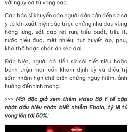
với nguy cơ tử vong cao.
Các bác sĩ khuyến cáo người dân cần đến cơ sở
y tế khi xuất hiện các triệu chứng như đau vùng
hông lưng, sốt cao rét run, tiểu buốt, tiểu ít,
nước tiểu đục, mệt nhiều, tụt huyết áp, phù,
khó thở hoặc chán ăn kéo dài.
Đặc biệt, người có tiền sử sỏi tiết niệu hoặc
bệnh thận mạn cần khám định kỳ và điều trị
sớm nhằm hạn chế biến chứng nguy hiểm, ảnh
hưởng đến tính mạng.
>>>
Mời độc giả xem thêm video Bộ Y tế cập
nhật dấu hiệu nhận biết nhiễm Ebola, tỷ lệ tử
vong lên tới 50%: