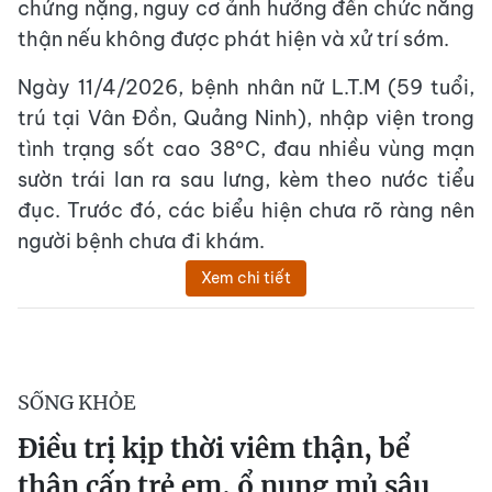
chứng nặng, nguy cơ ảnh hưởng đến chức năng
thận nếu không được phát hiện và xử trí sớm.
Ngày 11/4/2026, bệnh nhân nữ L.T.M (59 tuổi,
trú tại Vân Đồn, Quảng Ninh), nhập viện trong
tình trạng sốt cao 38°C, đau nhiều vùng mạn
sườn trái lan ra sau lưng, kèm theo nước tiểu
đục. Trước đó, các biểu hiện chưa rõ ràng nên
người bệnh chưa đi khám.
Xem chi tiết
SỐNG KHỎE
Điều trị kịp thời viêm thận, bể
thận cấp trẻ em, ổ nung mủ sâu