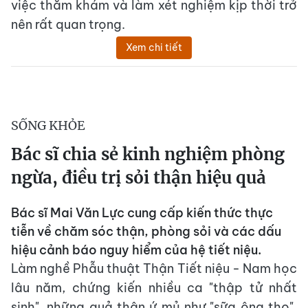
việc thăm khám và làm xét nghiệm kịp thời trở
nên rất quan trọng.
Xem chi tiết
SỐNG KHỎE
Bác sĩ chia sẻ kinh nghiệm phòng
ngừa, điều trị sỏi thận hiệu quả
Bác sĩ Mai Văn Lực cung cấp kiến thức thực
tiễn về chăm sóc thận, phòng sỏi và các dấu
hiệu cảnh báo nguy hiểm của hệ tiết niệu.
Làm nghề Phẫu thuật Thận Tiết niệu - Nam học
lâu năm, chứng kiến nhiều ca "thập tử nhất
sinh", những quả thận ứ mủ như "sữa ông thọ",