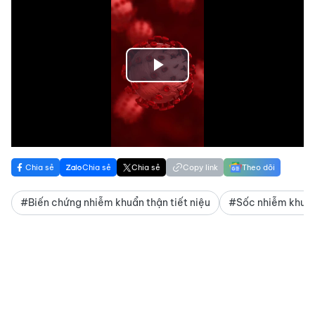
Play
Video
Chia sẻ
Chia sẻ
Chia sẻ
Copy link
Theo dõi
#Biến chứng nhiễm khuẩn thận tiết niệu
#Sốc nhiễm khuẩn