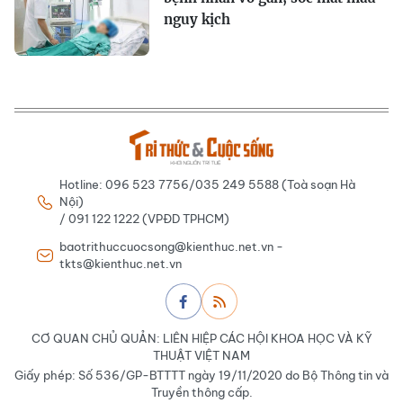
nguy kịch
Hotline: 096 523 7756/035 249 5588 (Toà soạn Hà
Nội)
/ 091 122 1222 (VPĐD TPHCM)
baotrithuccuocsong@kienthuc.net.vn -
tkts@kienthuc.net.vn
CƠ QUAN CHỦ QUẢN: LIÊN HIỆP CÁC HỘI KHOA HỌC VÀ KỸ
THUẬT VIỆT NAM
Giấy phép: Số 536/GP-BTTTT ngày 19/11/2020 do Bộ Thông tin và
Truyền thông cấp.