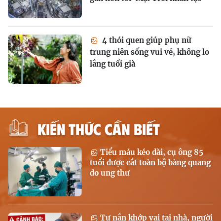
4 thói quen giúp phụ nữ
trung niên sống vui vẻ, không lo
lắng tuổi già
KIẾN THỨC CẦN BIẾT
Tiểu máu kéo dài, cụ ông 85
tuổi được cắt toàn bộ bàng quang
do ung thư
Tự nắn khớp vai tại nhà, người