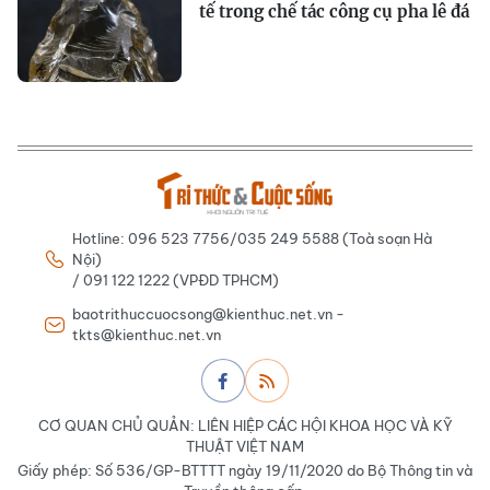
tế trong chế tác công cụ pha lê đá
Hotline: 096 523 7756/035 249 5588 (Toà soạn Hà
Nội)
/ 091 122 1222 (VPĐD TPHCM)
baotrithuccuocsong@kienthuc.net.vn -
tkts@kienthuc.net.vn
CƠ QUAN CHỦ QUẢN: LIÊN HIỆP CÁC HỘI KHOA HỌC VÀ KỸ
THUẬT VIỆT NAM
Giấy phép: Số 536/GP-BTTTT ngày 19/11/2020 do Bộ Thông tin và