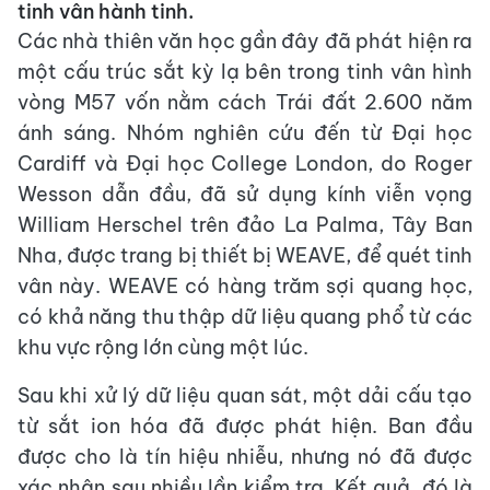
tinh vân hành tinh.
Các nhà thiên văn học gần đây đã phát hiện ra
một cấu trúc sắt kỳ lạ bên trong tinh vân hình
vòng M57 vốn nằm cách Trái đất 2.600 năm
ánh sáng. Nhóm nghiên cứu đến từ Đại học
Cardiff và Đại học College London, do Roger
Wesson dẫn đầu, đã sử dụng kính viễn vọng
William Herschel trên đảo La Palma, Tây Ban
Nha, được trang bị thiết bị WEAVE, để quét tinh
vân này. WEAVE có hàng trăm sợi quang học,
có khả năng thu thập dữ liệu quang phổ từ các
khu vực rộng lớn cùng một lúc.
Sau khi xử lý dữ liệu quan sát, một dải cấu tạo
từ sắt ion hóa đã được phát hiện. Ban đầu
được cho là tín hiệu nhiễu, nhưng nó đã được
xác nhận sau nhiều lần kiểm tra. Kết quả, đó là