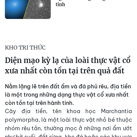
tinh
KHO TRI THỨC
Diện mạo kỳ lạ của loài thực vật cổ
xưa nhất còn tồn tại trên quả đất
Nằm lặng lẽ trên đất ẩm và đá phủ rêu, địa tiền
là một trong những dạng thực vật cổ xưa nhất
còn tồn tại trên hành tinh.
Cây địa tiền, tên khoa học Marchantia
polymorpha, là một loài thực vật nhỏ bé thuộc
nhóm rêu tản, thường mọc ở những nơi ẩm ướt
như bờ suối, đất rừng, khe đá hoặc các khu vực