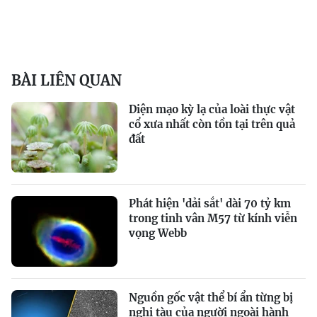
BÀI LIÊN QUAN
Diện mạo kỳ lạ của loài thực vật
cổ xưa nhất còn tồn tại trên quả
đất
Phát hiện 'dải sắt' dài 70 tỷ km
trong tinh vân M57 từ kính viễn
vọng Webb
Nguồn gốc vật thể bí ẩn từng bị
nghi tàu của người ngoài hành