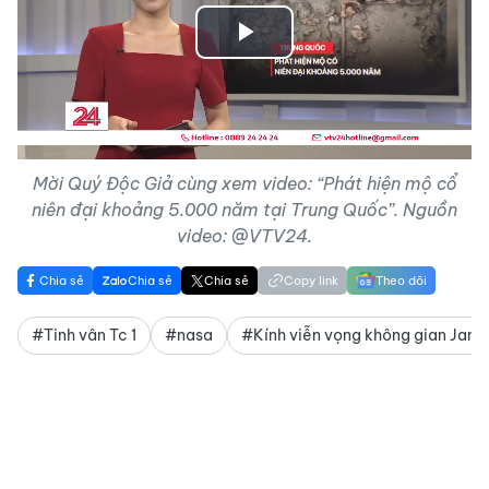
Play
Video
Mời Quý Độc Giả cùng xem video: “Phát hiện mộ cổ
niên đại khoảng 5.000 năm tại Trung Quốc”. Nguồn
video: @VTV24.
Chia sẻ
Chia sẻ
Chia sẻ
Copy link
Theo dõi
#Tinh vân Tc 1
#nasa
#Kính viễn vọng không gian Jam