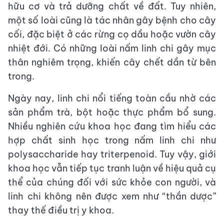
hữu cơ và trả dưỡng chất về đất. Tuy nhiên,
một số loài cũng là tác nhân gây bệnh cho cây
cối, đặc biệt ở các rừng cọ dầu hoặc vườn cây
nhiệt đới. Có những loài nấm linh chi gây mục
thân nghiêm trọng, khiến cây chết dần từ bên
trong.
Ngày nay, linh chi nổi tiếng toàn cầu nhờ các
sản phẩm trà, bột hoặc thực phẩm bổ sung.
Nhiều nghiên cứu khoa học đang tìm hiểu các
hợp chất sinh học trong nấm linh chi như
polysaccharide hay triterpenoid. Tuy vậy, giới
khoa học vẫn tiếp tục tranh luận về hiệu quả cụ
thể của chúng đối với sức khỏe con người, và
linh chi không nên được xem như “thần dược”
thay thế điều trị y khoa.