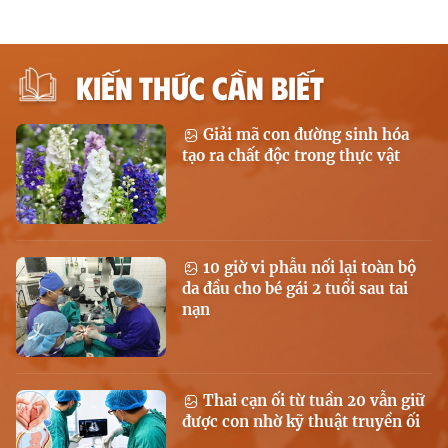
KIẾN THỨC CẦN BIẾT
Giải mã con đường sinh hóa
tạo ra chất độc trong thực vật
10 giờ vi phẫu nối lại toàn bộ
da đầu cho bé gái 2 tuổi sau tai
nạn
Thai cạn ối từ tuần 20 vẫn giữ
được con nhờ kỹ thuật truyền ối