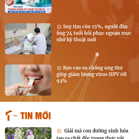
Suy tim còn 15%, người đàn
ông 74 tuổi hồi phục ngoạn mục
nhờ kỹ thuật mới
Kẹo cao su chống ung thư
giúp giảm lượng virus HPV tới
93%
Tin mới
Giải mã con đường sinh hóa
tạo ra chất độc trong thực vật