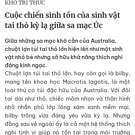
KHO TRI THỨC
Cuộc chiến sinh tồn của sinh vật
tai thỏ kỳ lạ giữa sa mạc Úc
Giữa những sa mạc khô cằn của Australia,
chuột lợn túi tai thỏ lớn hiện lên như một sinh
vật nhỏ bé nhưng sở hữu khả năng thích nghi
đáng kinh ngạc.
Chuột lợn túi tai thỏ lớn, hay còn gọi là bilby,
mang tên khoa học Macrotis lagotis, là một
loài thú có túi đặc hữu của Australia. Với đôi
tai dài như thỏ, chiếc mõm nhọn và thân hình
nhỏ nhắn phủ lớp lông xám xanh mềm mại,
bilby trông vừa đáng yêu vừa kỳ lạ. Nhưng
đằng sau vẻ ngoài ấy là cả một hệ thống thích
nghi tinh vi giúp nó tồn tại trong môi trường