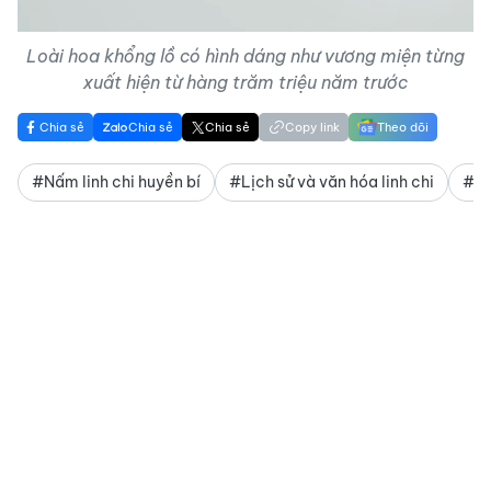
Loài hoa khổng lồ có hình dáng như vương miện từng
xuất hiện từ hàng trăm triệu năm trước
Chia sẻ
Chia sẻ
Chia sẻ
Copy link
Theo dõi
#Nấm linh chi huyền bí
#Lịch sử và văn hóa linh chi
#Ch