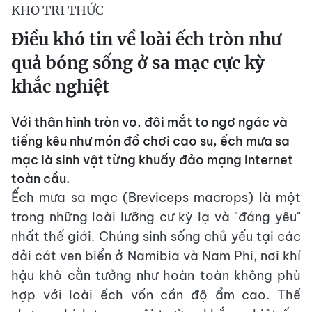
KHO TRI THỨC
Điều khó tin về loài ếch tròn như
quả bóng sống ở sa mạc cực kỳ
khắc nghiệt
Với thân hình tròn vo, đôi mắt to ngơ ngác và
tiếng kêu như món đồ chơi cao su, ếch mưa sa
mạc là sinh vật từng khuấy đảo mạng Internet
toàn cầu.
Ếch mưa sa mạc (Breviceps macrops) là một
trong những loài lưỡng cư kỳ lạ và "đáng yêu"
nhất thế giới. Chúng sinh sống chủ yếu tại các
dải cát ven biển ở Namibia và Nam Phi, nơi khí
hậu khô cằn tưởng như hoàn toàn không phù
hợp với loài ếch vốn cần độ ẩm cao. Thế