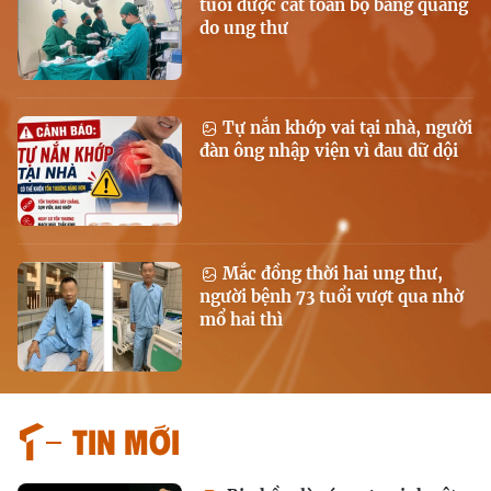
tuổi được cắt toàn bộ bàng quang
do ung thư
Tự nắn khớp vai tại nhà, người
đàn ông nhập viện vì đau dữ dội
Mắc đồng thời hai ung thư,
người bệnh 73 tuổi vượt qua nhờ
mổ hai thì
Tin mới