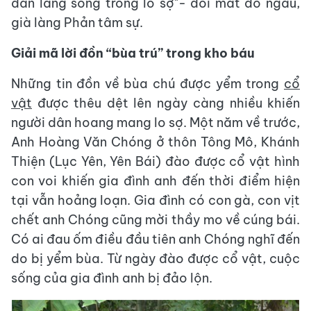
dân làng sống trong lo sợ"- đôi mắt đỏ ngầu,
già làng Phản tâm sự.
Giải mã lời đồn “bùa trú” trong kho báu
Những tin đồn về bùa chú được yểm trong
cổ
vật
được thêu dệt lên ngày càng nhiều khiến
người dân hoang mang lo sợ. Một năm về trước,
Anh Hoàng Văn Chóng ở thôn Tông Mô, Khánh
Thiện (Lục Yên, Yên Bái) đào được cổ vật hình
con voi khiến gia đình anh đến thời điểm hiện
tại vẫn hoảng loạn. Gia đình có con gà, con vịt
chết anh Chóng cũng mời thầy mo về cúng bái.
Có ai đau ốm điều đầu tiên anh Chóng nghĩ đến
do bị yểm bùa. Từ ngày đào được cổ vật, cuộc
sống của gia đình anh bị đảo lộn.