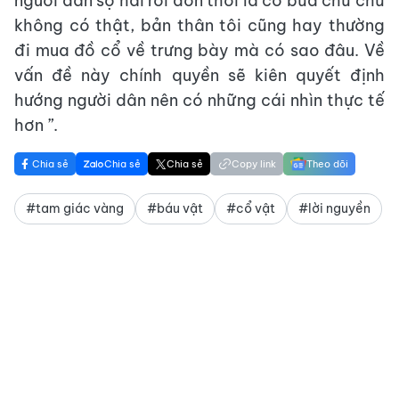
người dân sợ hãi rồi đồn thổi là có bùa chú chứ
không có thật, bản thân tôi cũng hay thường
đi mua đồ cổ về trưng bày mà có sao đâu. Về
vấn đề này chính quyền sẽ kiên quyết định
hướng người dân nên có những cái nhìn thực tế
hơn ”.
Chia sẻ
Chia sẻ
Chia sẻ
Copy link
Theo dõi
#tam giác vàng
#báu vật
#cổ vật
#lời nguyền