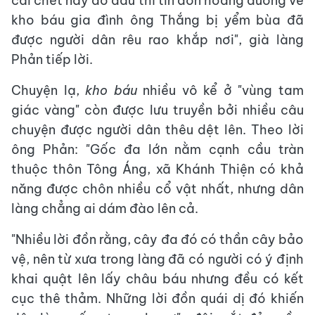
cái chết này do đâu thì tin đồn hoang đường về
kho báu gia đình ông Thắng bị yểm bùa đã
được người dân rêu rao khắp nơi", già làng
Phản tiếp lời.
Chuyện lạ,
kho báu
nhiều vô kể ở "vùng tam
giác vàng" còn được lưu truyền bởi nhiều câu
chuyện được người dân thêu dệt lên. Theo lời
ông Phản: "Gốc đa lớn nằm cạnh cầu tràn
thuộc thôn Tông Áng, xã Khánh Thiện có khả
năng được chôn nhiều cổ vật nhất, nhưng dân
làng chẳng ai dám đào lên cả.
"Nhiều lời đồn rằng, cây đa đó có thần cây bảo
vệ, nên từ xưa trong làng đã có người có ý định
khai quật lên lấy châu báu nhưng đều có kết
cục thê thảm. Những lời đồn quái dị đó khiến