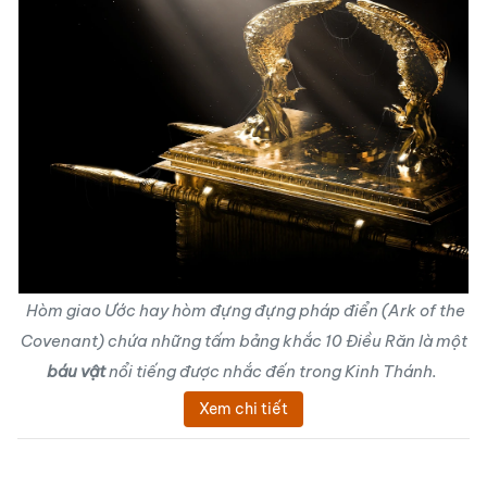
Hòm giao Ước hay hòm đựng đựng pháp điển (Ark of the
Covenant) chứa những tấm bảng khắc 10 Điều Răn là một
báu vật
nổi tiếng được nhắc đến trong Kinh Thánh.
Xem chi tiết