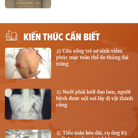
KIẾN THỨC CẦN BIẾT
Cứu sống trẻ sơ sinh viêm
phúc mạc toàn thể do thủng đại
tràng
Nuốt phải lưỡi dao lam, người
bệnh được nội soi lấy dị vật thành
công
Tiểu máu kéo dài, cụ ông 85