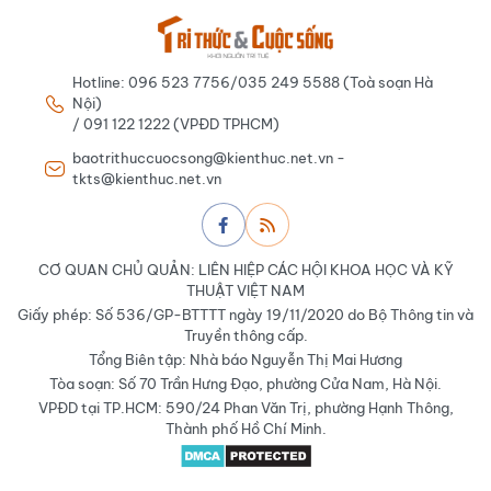
Hotline: 096 523 7756/035 249 5588 (Toà soạn Hà
Nội)
/ 091 122 1222 (VPĐD TPHCM)
baotrithuccuocsong@kienthuc.net.vn -
tkts@kienthuc.net.vn
CƠ QUAN CHỦ QUẢN: LIÊN HIỆP CÁC HỘI KHOA HỌC VÀ KỸ
THUẬT VIỆT NAM
Giấy phép: Số 536/GP-BTTTT ngày 19/11/2020 do Bộ Thông tin và
Truyền thông cấp.
Tổng Biên tập: Nhà báo Nguyễn Thị Mai Hương
Tòa soạn: Số 70 Trần Hưng Đạo, phường Cửa Nam, Hà Nội.
VPĐD tại TP.HCM: 590/24 Phan Văn Trị, phường Hạnh Thông,
Thành phố Hồ Chí Minh.