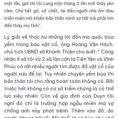
một lần, giờ thì tôi cúng một tháng 3 lần mới thấy yên
tâm. Chứ hết gà, vịt chết, lại đến người nhà ốm đau
triền miên mà khiến bản thân mình sợ hãi mà phải tìm
đến thày mo thôi".
Lý giải về thực hư những lời đồn ma quái, bùa
yểm trong báu vật cổ, ông Hoàng Văn Hách,
chủ tịch UBND xã Khánh Thiện cho biết: “ Công
nhận ở xã tôi và 2 xã lân cận là Tiên Yên và Vĩnh
Phúc có rất nhiều người tìm được đồ vật cổ của
người xưa để lại. Tuy nhiên chuyện yểm bùa thì
bản thân tôi cho rằng hoàn toàn không có. Bởi
trước hết không có cơ sở kiểm chứng là có thế
lực siêu nhiên. Còn về gia đình của Duyn tôi
nghĩ đó chỉ là trường hợp ngẫu nhiên mà vợ
chồng anh này phát bệnh. Thêm vào đó, do