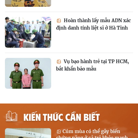
Hoàn thành lấy mẫu ADN xác
định danh tính liệt sĩ ở Hà Tĩnh
Vụ bạo hành trẻ tại TP HCM,
bắt khẩn bảo mẫu
KIẾN THỨC CẦN BIẾT
Cúm mùa có thể gây biến
chứng nặng ở cả trẻ khỏe mạnh