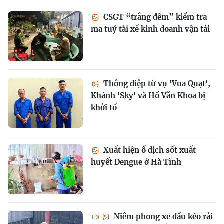
CSGT “trắng đêm” kiểm tra
ma tuý tài xế kinh doanh vận tải
Thông điệp từ vụ 'Vua Quạt',
Khánh 'Sky' và Hồ Văn Khoa bị
khởi tố
Xuất hiện ổ dịch sốt xuất
huyết Dengue ở Hà Tĩnh
Niêm phong xe đầu kéo rải