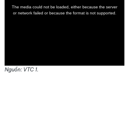
is
a
The media could not be loaded, either because the server
modal
window.
or network failed or because the format is not supported.
Nguồn: VTC 1.