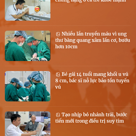
Nhiều lần truyền máu vì ung
thư bàng quang xâm lấn cơ, bướu
hơn 10cm
Bé gái 14 tuổi mang khối u vú
8 cm, bác sĩ nỗ lực bảo tồn tuyến
vú
Tạo nhịp bó nhánh trái, bước
tiến mới trong điều trị suy tim