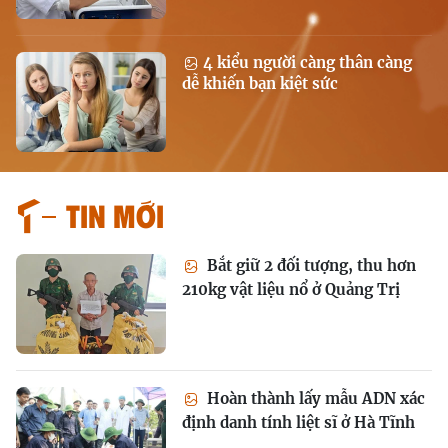
4 kiểu người càng thân càng
dễ khiến bạn kiệt sức
Tin mới
Bắt giữ 2 đối tượng, thu hơn
210kg vật liệu nổ ở Quảng Trị
Hoàn thành lấy mẫu ADN xác
định danh tính liệt sĩ ở Hà Tĩnh