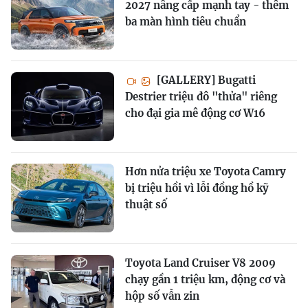
2027 nâng cấp mạnh tay - thêm
ba màn hình tiêu chuẩn
[GALLERY] Bugatti
Destrier triệu đô "thửa" riêng
cho đại gia mê động cơ W16
Hơn nửa triệu xe Toyota Camry
bị triệu hồi vì lỗi đồng hồ kỹ
thuật số
Toyota Land Cruiser V8 2009
chạy gần 1 triệu km, động cơ và
hộp số vẫn zin