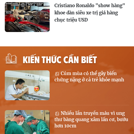
Cristiano Ronaldo "show hàng"
khoe dàn siêu xe trị giá hàng
chục triệu USD
KIẾN THỨC CẦN BIẾT
Cúm mùa có thể gây biến
chứng nặng ở cả trẻ khỏe mạnh
Nhiều lần truyền máu vì ung
thư bàng quang xâm lấn cơ, bướu
hơn 10cm