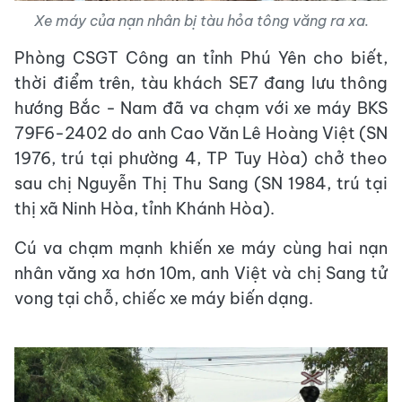
Xe máy của nạn nhân bị tàu hỏa tông văng ra xa.
Phòng CSGT Công an tỉnh Phú Yên cho biết,
thời điểm trên, tàu khách SE7 đang lưu thông
hướng Bắc - Nam đã va chạm với xe máy BKS
79F6-2402 do anh Cao Văn Lê Hoàng Việt (SN
1976, trú tại phường 4, TP Tuy Hòa) chở theo
sau chị Nguyễn Thị Thu Sang (SN 1984, trú tại
thị xã Ninh Hòa, tỉnh Khánh Hòa).
Cú va chạm mạnh khiến xe máy cùng hai nạn
nhân văng xa hơn 10m, anh Việt và chị Sang tử
vong tại chỗ, chiếc xe máy biến dạng.