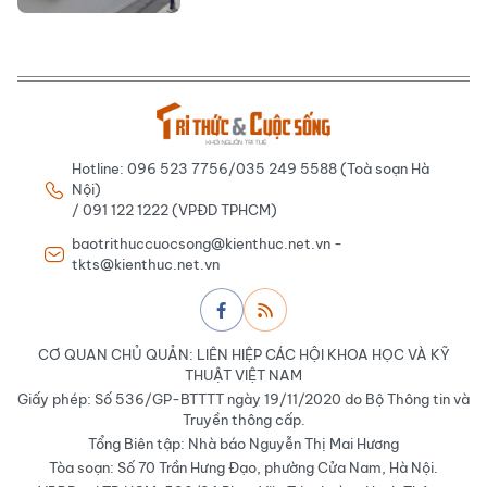
Hotline: 096 523 7756/035 249 5588 (Toà soạn Hà
Nội)
/ 091 122 1222 (VPĐD TPHCM)
baotrithuccuocsong@kienthuc.net.vn -
tkts@kienthuc.net.vn
CƠ QUAN CHỦ QUẢN: LIÊN HIỆP CÁC HỘI KHOA HỌC VÀ KỸ
THUẬT VIỆT NAM
Giấy phép: Số 536/GP-BTTTT ngày 19/11/2020 do Bộ Thông tin và
Truyền thông cấp.
Tổng Biên tập: Nhà báo Nguyễn Thị Mai Hương
Tòa soạn: Số 70 Trần Hưng Đạo, phường Cửa Nam, Hà Nội.