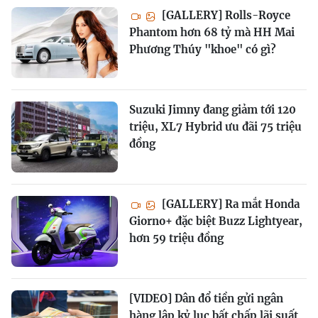
[GALLERY] Rolls-Royce
Phantom hơn 68 tỷ mà HH Mai
Phương Thúy "khoe" có gì?
Suzuki Jimny đang giảm tới 120
triệu, XL7 Hybrid ưu đãi 75 triệu
đồng
[GALLERY] Ra mắt Honda
Giorno+ đặc biệt Buzz Lightyear,
hơn 59 triệu đồng
[VIDEO] Dân đổ tiền gửi ngân
hàng lập kỷ lục bất chấp lãi suất