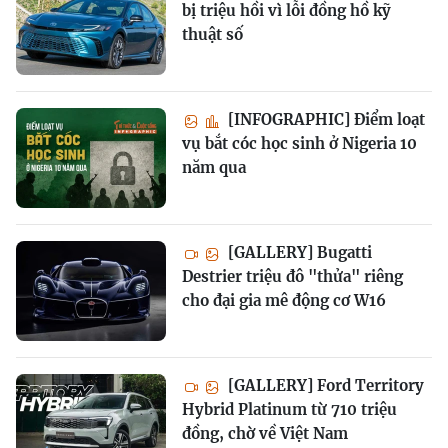
bị triệu hồi vì lỗi đồng hồ kỹ
thuật số
[INFOGRAPHIC] Điểm loạt
vụ bắt cóc học sinh ở Nigeria 10
năm qua
[GALLERY] Bugatti
Destrier triệu đô "thửa" riêng
cho đại gia mê động cơ W16
[GALLERY] Ford Territory
Hybrid Platinum từ 710 triệu
đồng, chờ về Việt Nam