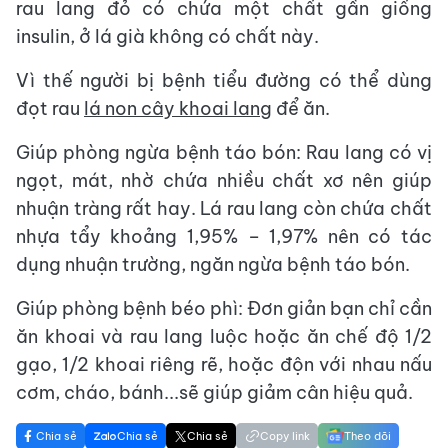
rau lang đỏ có chứa một chất gần giống
insulin, ở lá già không có chất này.
Vì thế người bị bệnh tiểu đường có thể dùng
đọt rau
lá non cây khoai lang
để ăn.
Giúp phòng ngừa bệnh táo bón: Rau lang có vị
ngọt, mát, nhờ chứa nhiều chất xơ nên giúp
nhuận tràng rất hay. Lá rau lang còn chứa chất
nhựa tẩy khoảng 1,95% – 1,97% nên có tác
dụng nhuận trường, ngăn ngừa bệnh táo bón.
Giúp phòng bệnh béo phì: Đơn giản bạn chỉ cần
ăn khoai và rau lang luộc hoặc ăn chế độ 1/2
gạo, 1/2 khoai riêng rẽ, hoặc độn với nhau nấu
cơm, cháo, bánh...sẽ giúp giảm cân hiệu quả.
Chia sẻ
Chia sẻ
Chia sẻ
Copy link
Theo dõi