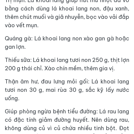
Trị mụn: Lá khoai lang giúp hút mủ nhọt đã vỡ
bằng cách dùng lá khoai lang non, đậu xanh,
thêm chút muối và giã nhuyễn, bọc vào vải đắp
vào vết mụn.
Quáng gà: Lá khoai lang non xào gan gà hoặc
gan lợn.
Thiếu sữa: Lá khoai lang tươi non 250 g, thịt lợn
200 g thái chỉ. Xào chín mềm, thêm gia vị.
Thận âm hư, đau lưng mỏi gối: Lá khoai lang
tươi non 30 g, mai rùa 30 g, sắc kỹ lấy nước
uống.
Giúp phòng ngừa bệnh tiểu đường: Lá rau lang
có đặc tính giảm đường huyết. Nên dùng rau,
không dùng củ vì củ chứa nhiều tinh bột. Đọt