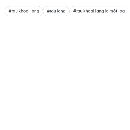
#rau khoai lang
#rau lang
#rau khoai lang là một loại