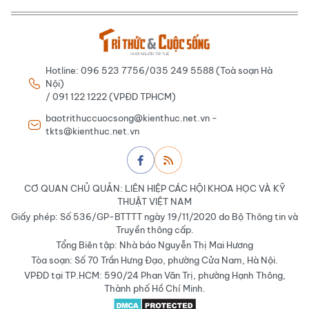
Hotline: 096 523 7756/035 249 5588 (Toà soạn Hà
Nội)
/ 091 122 1222 (VPĐD TPHCM)
baotrithuccuocsong@kienthuc.net.vn -
tkts@kienthuc.net.vn
CƠ QUAN CHỦ QUẢN: LIÊN HIỆP CÁC HỘI KHOA HỌC VÀ KỸ
THUẬT VIỆT NAM
Giấy phép: Số 536/GP-BTTTT ngày 19/11/2020 do Bộ Thông tin và
Truyền thông cấp.
Tổng Biên tập: Nhà báo Nguyễn Thị Mai Hương
Tòa soạn: Số 70 Trần Hưng Đạo, phường Cửa Nam, Hà Nội.
VPĐD tại TP.HCM: 590/24 Phan Văn Trị, phường Hạnh Thông,
Thành phố Hồ Chí Minh.