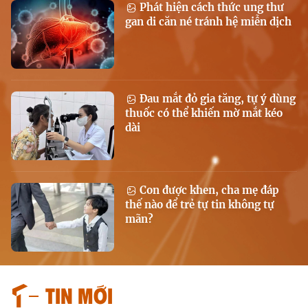
Phát hiện cách thức ung thư
gan di căn né tránh hệ miễn dịch
Đau mắt đỏ gia tăng, tự ý dùng
thuốc có thể khiến mờ mắt kéo
dài
Con được khen, cha mẹ đáp
thế nào để trẻ tự tin không tự
mãn?
Tin mới