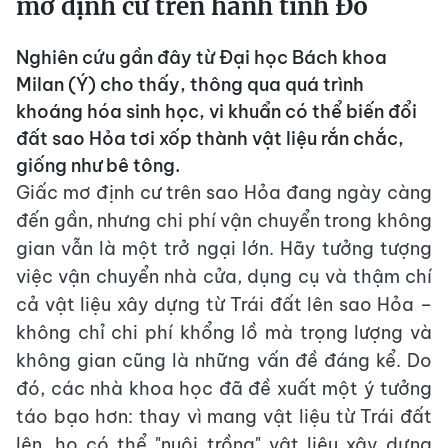
mơ định cư trên hành tinh Đỏ
Nghiên cứu gần đây từ Đại học Bách khoa
Milan (Ý) cho thấy, thông qua quá trình
khoáng hóa sinh học, vi khuẩn có thể biến đổi
đất sao Hỏa tơi xốp thành vật liệu rắn chắc,
giống như bê tông.
Giấc mơ định cư trên sao Hỏa đang ngày càng
đến gần, nhưng chi phí vận chuyển trong không
gian vẫn là một trở ngại lớn. Hãy tưởng tượng
việc vận chuyển nhà cửa, dụng cụ và thậm chí
cả vật liệu xây dựng từ Trái đất lên sao Hỏa –
không chỉ chi phí khổng lồ mà trọng lượng và
không gian cũng là những vấn đề đáng kể. Do
đó, các nhà khoa học đã đề xuất một ý tưởng
táo bạo hơn: thay vì mang vật liệu từ Trái đất
lên, họ có thể "nuôi trồng" vật liệu xây dựng