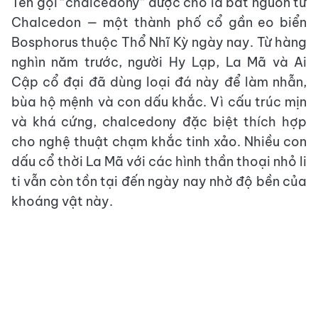
Tên gọi “chalcedony” được cho là bắt nguồn từ
Chalcedon — một thành phố cổ gần eo biển
Bosphorus thuộc Thổ Nhĩ Kỳ ngày nay. Từ hàng
nghìn năm trước, người Hy Lạp, La Mã và Ai
Cập cổ đại đã dùng loại đá này để làm nhẫn,
bùa hộ mệnh và con dấu khắc. Vì cấu trúc mịn
và khá cứng, chalcedony đặc biệt thích hợp
cho nghệ thuật chạm khắc tinh xảo. Nhiều con
dấu cổ thời La Mã với các hình thần thoại nhỏ li
ti vẫn còn tồn tại đến ngày nay nhờ độ bền của
khoáng vật này.