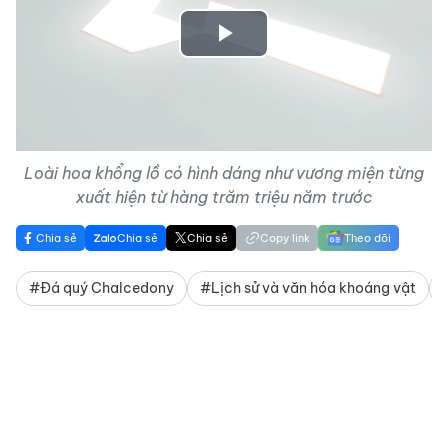
Play
Video
Loài hoa khổng lồ có hình dáng như vương miện từng
xuất hiện từ hàng trăm triệu năm trước
Chia sẻ
Chia sẻ
Chia sẻ
Copy link
Theo dõi
#Đá quý Chalcedony
#Lịch sử và văn hóa khoáng vật