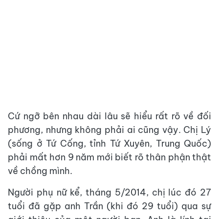
Cứ ngỡ bên nhau dài lâu sẽ hiểu rất rõ về đối
phương, nhưng không phải ai cũng vậy. Chị Lý
(sống ở Tứ Cống, tỉnh Tứ Xuyên, Trung Quốc)
phải mất hơn 9 năm mới biết rõ thân phận thật
về chồng mình.
Người phụ nữ kể, tháng 5/2014, chị lúc đó 27
tuổi đã gặp anh Trần (khi đó 29 tuổi) qua sự