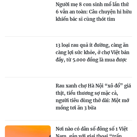
Người mẹ 8 con sinh mổ lần thứ
6 vẫn an toàn: Câu chuyện hi hữu
khiến bác sĩ cũng thót tim
13 loại rau quả ít đường, càng ăn
càng lợi sức khỏe, ở chợ Việt bán
đầy, từ 5.000 đồng là mua được
Rau xanh chợ Hà Nội “xô đổ” giá
thịt, tiểu thương sợ mặc cả,
người tiêu dùng thở dài: Một mớ
mồng tơi ăn 3 bữa
Nơi nào có dân số đông số 1 Việt
Nam, gắn với giai thoại “trấn