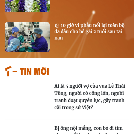
10 giờ vi phẫu nối lại toàn bộ
da đầu cho bé gái 2 tuổi sau tai
nạn
Tin mới
Ai là 5 người vợ của vua Lê Thái
Tông, người có công lớn, người
tranh đoạt quyền lực, gây tranh
cãi trong sử Việt?
Bị ông nội mắng, con bỏ đi tìm