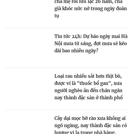
cha mẹ rồi lưu lạc 26 năm, cha
già khóc nức nở trong ngày đoàn
tụ
Tin tức 24h: Dự báo ngày mai Hà
Nội mưa từ sáng, đợt mưa sẽ kéo
dài bao nhiêu ngày?
Loại rau nhiều sắt hơn thịt bò,
được ví là "thuốc bổ gan", xưa
người nghèo ăn đến chán ngán
nay thành đặc sản ở thành phố
Cây dại mọc bờ rào xưa không ai
ngó ngàng, nay thành đặc sản có
hương vị lạ trong nhà hàng,