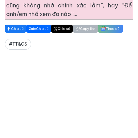
cũng không nhớ chính xác lắm”, hay “Để
anh/em nhớ xem đã nào”…
Chia sẻ
Chia sẻ
Chia sẻ
Copy link
Theo dõi
#TT&CS