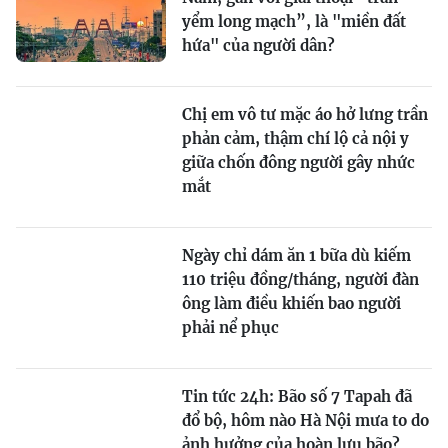
yểm long mạch”, là "miền đất
hứa" của người dân?
Chị em vô tư mặc áo hở lưng trần
phản cảm, thậm chí lộ cả nội y
giữa chốn đông người gây nhức
mắt
Ngày chỉ dám ăn 1 bữa dù kiếm
110 triệu đồng/tháng, người đàn
ông làm điều khiến bao người
phải nể phục
Tin tức 24h: Bão số 7 Tapah đã
đổ bộ, hôm nào Hà Nội mưa to do
ảnh hưởng của hoàn lưu bão?