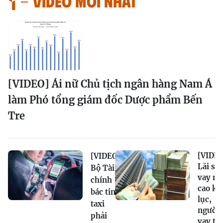
VIDEO MỚI NHẤT
[VIDEO] Ái nữ Chủ tịch ngân hàng Nam Á
làm Phó tổng giám đốc Dược phẩm Bến
Tre
[VIDEO
[VIDEO]
Lãi su
Bộ Tài
vay ne
chính
cao kỷ
bác tin
lục,
taxi
người
phải
vay ti