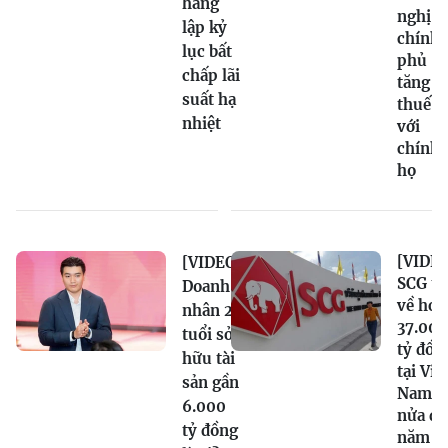
hàng
nghị
lập kỷ
chính
lục bất
phủ
chấp lãi
tăng
suất hạ
thuế
nhiệt
với
chính
họ
[VIDEO
[VIDEO]
SCG th
Doanh
về hơn
nhân 23
37.000
tuổi sở
tỷ đồn
hữu tài
tại Việ
sản gần
Nam
6.000
nửa đầ
tỷ đồng
năm