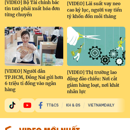
[VIDEO] Bộ Tài chính bác
[VIDEO] Lãi suất vay neo
tin taxi phải xuất hóa đơn
cao kỷ lục, người vay tiền
từng chuyến
tỷ khốn đốn mỗi tháng
[VIDEO] Người dân
[VIDEO] Thị trường lao
TP.HCM, Đồng Nai gửi hơn
động đảo chiều: Nơi cắt
6 triệu tỉ đồng vào ngân
giảm hàng loạt, nơi khát
hàng
nhân lực
TT&CS
KH & ĐS
VIETNAMDAILY