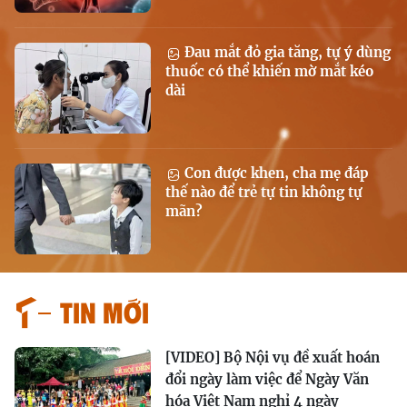
Đau mắt đỏ gia tăng, tự ý dùng
thuốc có thể khiến mờ mắt kéo
dài
Con được khen, cha mẹ đáp
thế nào để trẻ tự tin không tự
mãn?
Tin mới
[VIDEO] Bộ Nội vụ đề xuất hoán
đổi ngày làm việc để Ngày Văn
hóa Việt Nam nghỉ 4 ngày