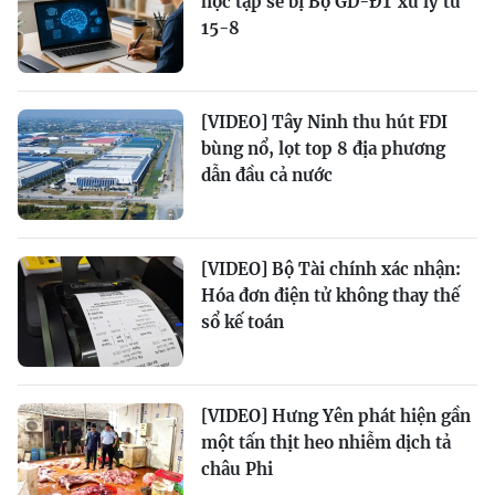
học tập sẽ bị Bộ GD-ĐT xử lý từ
15-8
[VIDEO] Tây Ninh thu hút FDI
bùng nổ, lọt top 8 địa phương
dẫn đầu cả nước
[VIDEO] Bộ Tài chính xác nhận:
Hóa đơn điện tử không thay thế
sổ kế toán
[VIDEO] Hưng Yên phát hiện gần
một tấn thịt heo nhiễm dịch tả
châu Phi