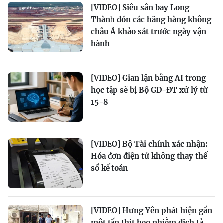
[VIDEO] Siêu sân bay Long
Thành đón các hãng hàng không
châu Á khảo sát trước ngày vận
hành
[VIDEO] Gian lận bằng AI trong
học tập sẽ bị Bộ GD-ĐT xử lý từ
15-8
[VIDEO] Bộ Tài chính xác nhận:
Hóa đơn điện tử không thay thế
sổ kế toán
[VIDEO] Hưng Yên phát hiện gần
một tấn thịt heo nhiễm dịch tả