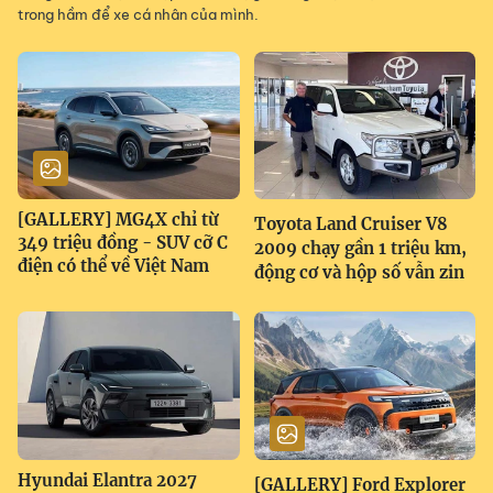
trong hầm để xe cá nhân của mình.
[GALLERY] MG4X chỉ từ
Toyota Land Cruiser V8
349 triệu đồng - SUV cỡ C
2009 chạy gần 1 triệu km,
điện có thể về Việt Nam
động cơ và hộp số vẫn zin
Hyundai Elantra 2027
[GALLERY] Ford Explorer