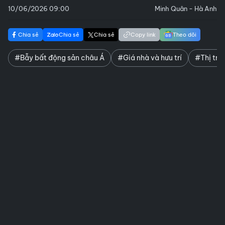
10/06/2026 09:00
Minh Quân - Hà Anh
Chia sẻ
Chia sẻ
Chia sẻ
Copy link
Theo dõi
#Bẫy bất động sản châu Á
#Giá nhà và hưu trí
#Thị trư