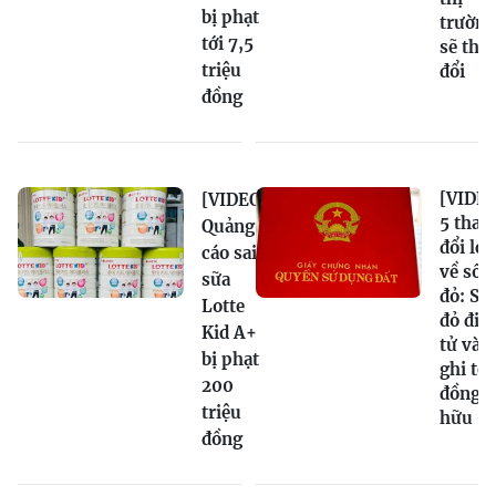
bị phạt
trường
tới 7,5
sẽ tha
triệu
đổi
đồng
[VIDEO
[VIDEO]
5 thay
Quảng
đổi lớn
cáo sai
về sổ
sữa
đỏ: Sổ
Lotte
đỏ điệ
Kid A+
tử và
bị phạt
ghi tê
200
đồng s
triệu
hữu
đồng