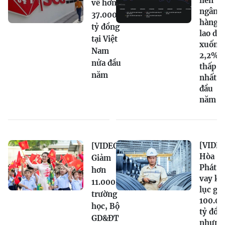
liên
về hơn
ngân
37.000
hàng
tỷ đồng
lao dố
tại Việt
xuống
Nam
2,2%,
nửa đầu
thấp
năm
nhất t
đầu
năm
[VIDEO
[VIDEO]
Hòa
Giảm
Phát n
hơn
vay kỷ
11.000
lục gầ
trường
100.0
học, Bộ
tỷ đồn
GD&ĐT
nhưng