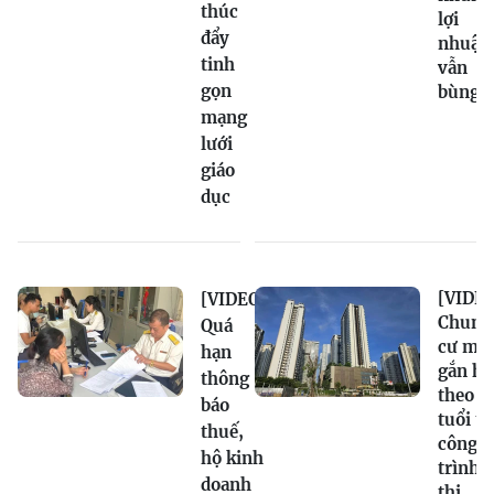
thúc
lợi
đẩy
nhuận
tinh
vẫn
gọn
bùng 
mạng
lưới
giáo
dục
[VIDEO
[VIDEO]
Chung
Quá
cư mới
hạn
gắn hạ
thông
theo
báo
tuổi t
thuế,
công
hộ kinh
trình,
doanh
thị