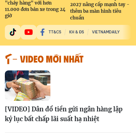
"cháy hàng" với hơn
2027 nâng cấp mạnh tay -
11.000 đơn bán xe trong 24
thêm ba màn hình tiêu
giờ
chuẩn
TT&CS
KH & ĐS
VIETNAMDAILY
VIDEO MỚI NHẤT
[VIDEO] Dân đổ tiền gửi ngân hàng lập
kỷ lục bất chấp lãi suất hạ nhiệt