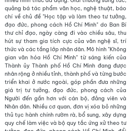
nhiều hình thức đa dạng. Giải thưởng sáng tác,
quảng bá tác phẩm văn học, nghệ thuật, báo
chí về chủ đề "Học tập và làm theo tư tưởng,
đạo đức, phong cách Hồ Chí Minh" do Ban Bí
thư chỉ đạo, ngày càng đi vào chiều sâu, thu
hút sự tham gia tích cực của văn nghệ sĩ, trí
thức và các tầng lớp nhân dân. Mô hình "Không
gian văn hóa Hồ Chí Minh" từ sáng kiến của
Thành ủy Thành phố Hồ Chí Minh đang được
nhân rộng ở nhiều tỉnh, thành phố và từng bước
triển khai ở nước ngoài, góp phần đưa những
giá trị tư tưởng, đạo đức, phong cách của
Người đến gần hơn với cán bộ, đảng viên và
Nhân dân. Nhiều cơ quan, đơn vị xóa bỏ những
thủ tục hành chính rườm rà, bổ sung, xây dựng
quy chế làm việc và bộ quy tắc ứng xử theo tư