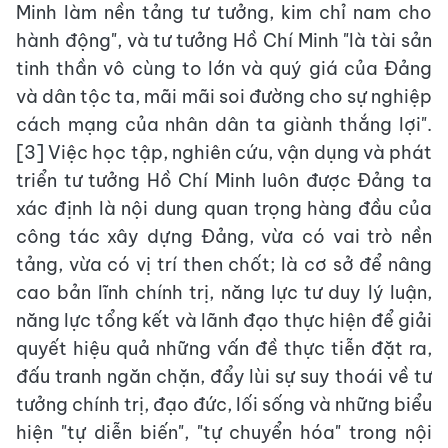
Minh làm nền tảng tư tưởng, kim chỉ nam cho
hành động", và tư tưởng Hồ Chí Minh "là tài sản
tinh thần vô cùng to lớn và quý giá của Đảng
và dân tộc ta, mãi mãi soi đường cho sự nghiệp
cách mạng của nhân dân ta giành thắng lợi".
[3] Việc học tập, nghiên cứu, vận dụng và phát
triển tư tưởng Hồ Chí Minh luôn được Đảng ta
xác định là nội dung quan trọng hàng đầu của
công tác xây dựng Đảng, vừa có vai trò nền
tảng, vừa có vị trí then chốt; là cơ sở để nâng
cao bản lĩnh chính trị, năng lực tư duy lý luận,
năng lực tổng kết và lãnh đạo thực hiện để giải
quyết hiệu quả những vấn đề thực tiễn đặt ra,
đấu tranh ngăn chặn, đẩy lùi sự suy thoái về tư
tưởng chính trị, đạo đức, lối sống và những biểu
hiện "tự diễn biến", "tự chuyển hóa" trong nội