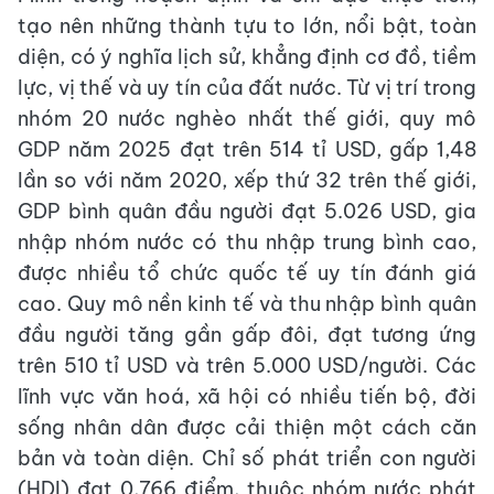
tạo nên những thành tựu to lớn, nổi bật, toàn
diện, có ý nghĩa lịch sử, khẳng định cơ đồ, tiềm
lực, vị thế và uy tín của đất nước. Từ vị trí trong
nhóm 20 nước nghèo nhất thế giới, quy mô
GDP năm 2025 đạt trên 514 tỉ USD, gấp 1,48
lần so với năm 2020, xếp thứ 32 trên thế giới,
GDP bình quân đầu người đạt 5.026 USD, gia
nhập nhóm nước có thu nhập trung bình cao,
được nhiều tổ chức quốc tế uy tín đánh giá
cao. Quy mô nền kinh tế và thu nhập bình quân
đầu người tăng gần gấp đôi, đạt tương ứng
trên 510 tỉ USD và trên 5.000 USD/người. Các
lĩnh vực văn hoá, xã hội có nhiều tiến bộ, đời
sống nhân dân được cải thiện một cách căn
bản và toàn diện. Chỉ số phát triển con người
(HDI) đạt 0,766 điểm, thuộc nhóm nước phát