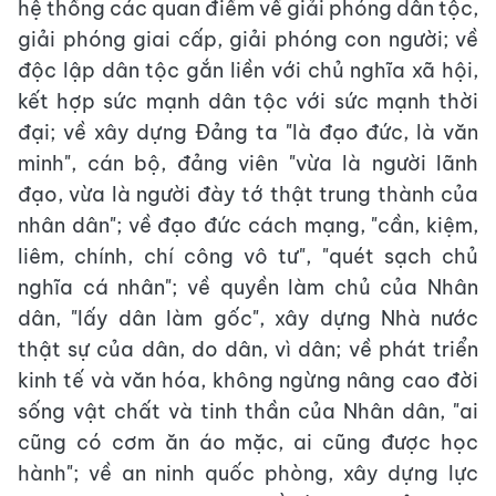
hệ thống các quan điểm về giải phóng dân tộc,
giải phóng giai cấp, giải phóng con người; về
độc lập dân tộc gắn liền với chủ nghĩa xã hội,
kết hợp sức mạnh dân tộc với sức mạnh thời
đại; về xây dựng Đảng ta "là đạo đức, là văn
minh", cán bộ, đảng viên "vừa là người lãnh
đạo, vừa là người đày tớ thật trung thành của
nhân dân"; về đạo đức cách mạng, "cần, kiệm,
liêm, chính, chí công vô tư", "quét sạch chủ
nghĩa cá nhân"; về quyền làm chủ của Nhân
dân, "lấy dân làm gốc", xây dựng Nhà nước
thật sự của dân, do dân, vì dân; về phát triển
kinh tế và văn hóa, không ngừng nâng cao đời
sống vật chất và tinh thần của Nhân dân, "ai
cũng có cơm ăn áo mặc, ai cũng được học
hành"; về an ninh quốc phòng, xây dựng lực