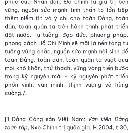
phúc của Nhân dân. Đó chính là giá trị bền
vững, nguồn sức mạnh tinh thần to lớn tiếp
thêm niềm tin và ý chí cho toàn Đảng, toàn
dân, toàn quân ta trên hành trình phát triển
đất nước. Tư tưởng, đạo đức, phương pháp,
phong cách Hồ Chí Minh sẽ mãi là nền tảng tư
tưởng vững chắc, nguồn sức mạnh nội sinh để
toàn Đảng, toàn dân, toàn quân ta vượt qua
mọi khó khăn, thử thách, vững vàng tiến bước
trong kỷ nguyên mới - kỷ nguyên phát triển
phồn vinh, văn minh, thịnh vượng và hùng
cường./.
__________________
[1]Đảng Cộng sản Việt Nam:
Văn kiện Đảng
t
oàn tập
, Nxb Chính trị quốc gia, H.2004, t.30,