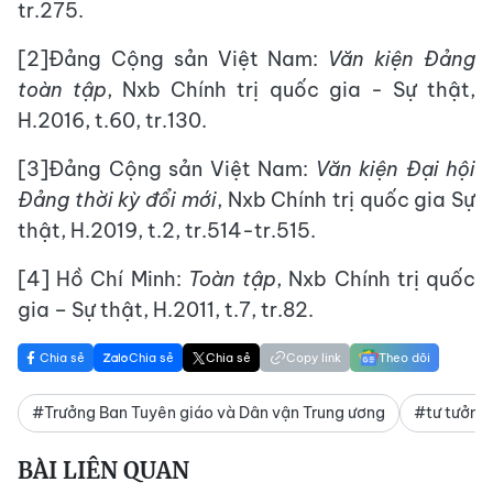
tr.275.
[2]Đảng Cộng sản Việt Nam:
Văn kiện Đảng
toàn tập
, Nxb Chính trị quốc gia - Sự thật,
H.2016, t.60, tr.130.
[3]Đảng Cộng sản Việt Nam:
Văn kiện Đại hội
Đảng thời kỳ đổi mới
, Nxb Chính trị quốc gia Sự
thật, H.2019, t.2, tr.514-tr.515.
[4] Hồ Chí Minh:
Toàn tập
, Nxb Chính trị quốc
gia – Sự thật, H.2011, t.7, tr.82.
Chia sẻ
Chia sẻ
Chia sẻ
Copy link
Theo dõi
#Trưởng Ban Tuyên giáo và Dân vận Trung ương
#tư tưởng 
BÀI LIÊN QUAN