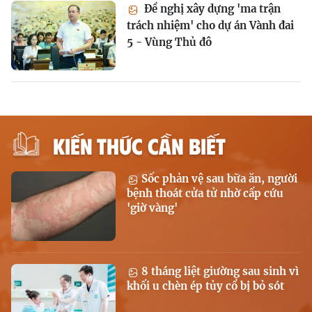
Đề nghị xây dựng 'ma trận
trách nhiệm' cho dự án Vành đai
5 - Vùng Thủ đô
KIẾN THỨC CẦN BIẾT
Sốc phản vệ sau bữa ăn, người
bệnh thoát cửa tử nhờ cấp cứu
'giờ vàng'
8 tháng liệt giường sau sinh vì
khối u chèn ép tủy cổ bị bỏ sót