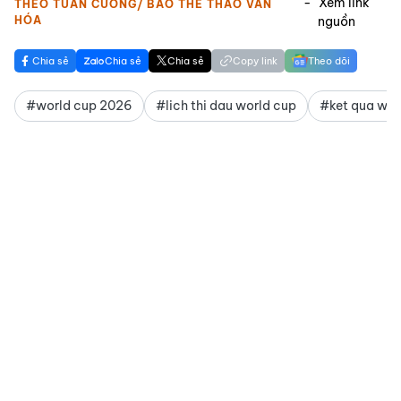
Xem link
THEO TUẤN CƯƠNG/ BÁO THỂ THAO VĂN
HÓA
nguồn
Chia sẻ
Chia sẻ
Chia sẻ
Copy link
Theo dõi
#world cup 2026
#lich thi dau world cup
#ket qua wor