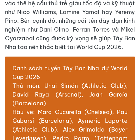
vào thế hệ cầu thủ trẻ giàu tốc độ và kỹ thuật
như Nico Williams, Lamine Yamal hay Yeremy
Pino. Bên cạnh đó, những cái tên dày dạn kinh
nghiệm như Dani Olmo, Ferran Torres và Mikel
Oyarzabal cũng được kỳ vọng sẽ giúp Tây Ban
Nha tạo nên khác biệt tại World Cup 2026.
Danh sách tuyển Tây Ban Nha dự World
Cup 2026
Thủ môn: Unai Simón (Athletic Club),
David Raya (Arsenal), Joan García
(Barcelona)
Hậu vệ: Marc Cucurella (Chelsea), Pau
Cubarsí (Barcelona), Aymeric Laporte
(Athletic Club), Álex Grimaldo (Bayer
Leverkusen), Pedro Porro (Tottenham