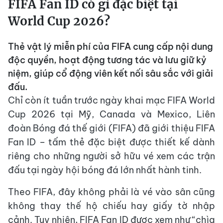
FIFA Fan ID có gì đặc biệt tại
World Cup 2026?
Thẻ vật lý miễn phí của FIFA cung cấp nội dung
độc quyền, hoạt động tương tác và lưu giữ kỷ
niệm, giúp cổ động viên kết nối sâu sắc với giải
đấu.
Chỉ còn ít tuần trước ngày khai mạc FIFA World
Cup 2026 tại Mỹ, Canada và Mexico, Liên
đoàn Bóng đá thế giới (FIFA) đã giới thiệu FIFA
Fan ID – tấm thẻ đặc biệt được thiết kế dành
riêng cho những người sở hữu vé xem các trận
đấu tại ngày hội bóng đá lớn nhất hành tinh.
Theo FIFA, đây không phải là vé vào sân cũng
không thay thế hộ chiếu hay giấy tờ nhập
cảnh. Tuy nhiên, FIFA Fan ID được xem như “chìa