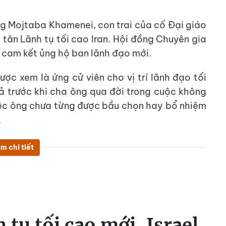
ng Mojtaba Khamenei, con trai của cố Đại giáo
tân Lãnh tụ tối cao Iran. Hội đồng Chuyên gia
và cam kết ủng hộ ban lãnh đạo mới.
ợc xem là ứng cử viên cho vị trí lãnh đạo tối
ả trước khi cha ông qua đời trong cuộc không
việc ông chưa từng được bầu chọn hay bổ nhiệm
.
m chi tiết
tụ tối cao mới, Israel