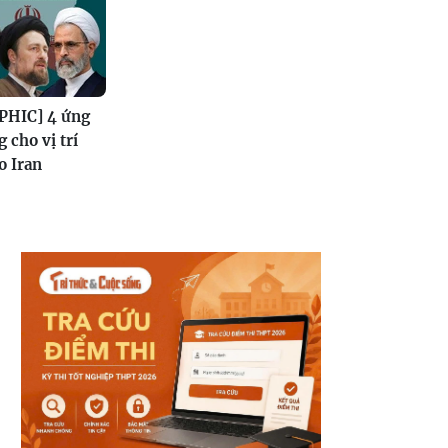
HIC] 4 ứng
 cho vị trí
o Iran