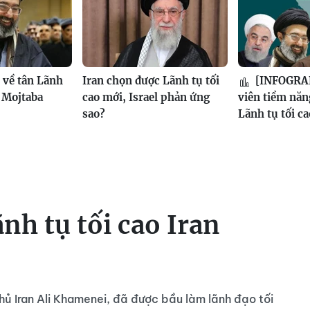
t về tân Lãnh
Iran chọn được Lãnh tụ tối
[INFOGRAP
n Mojtaba
cao mới, Israel phản ứng
viên tiềm năng
sao?
Lãnh tụ tối ca
ãnh tụ tối cao Iran
hủ Iran Ali Khamenei, đã được bầu làm lãnh đạo tối