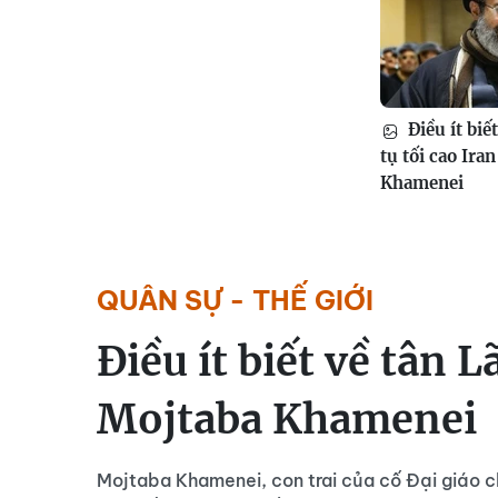
Điều ít biế
tụ tối cao Ira
Khamenei
QUÂN SỰ - THẾ GIỚI
Điều ít biết về tân L
Mojtaba Khamenei
Mojtaba Khamenei, con trai của cố Đại giáo c