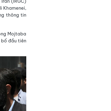
 Iran (IRGC)
li Khamenei,
g thông tin
 ông Mojtaba
 bố đầu tiên