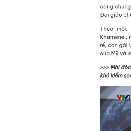
công chúng 
Đại giáo chủ
Theo một 
Khamenei, m
rể, con gái
của Mỹ và I
>>> Mời độc
khó kiểm so