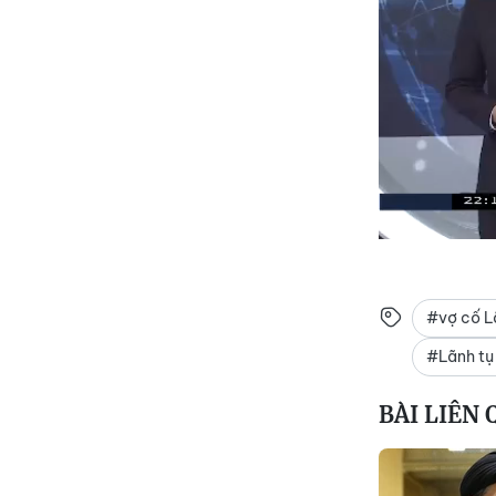
#vợ cố Lã
#Lãnh tụ 
BÀI LIÊN