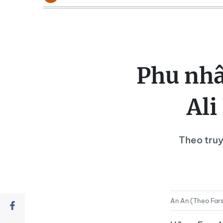
Phu nhâ
Ali
Theo truy
An An (Theo Far