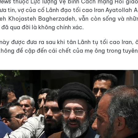
News
thuộc Lực lượng Vệ binh Cách mạng Hồi giáo
ưa tin, vợ của cố Lãnh đạo tối cao Iran Ayatollah A
eh Khojasteh Bagherzadeh, vẫn còn sống và nhữn
 đã qua đời là không chính xác.
ày được đưa ra sau khi tân Lãnh tụ tối cao Iran,
hông đề cập đến cái chết của mẹ ông trong tuyên