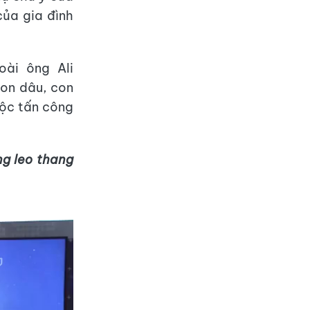
của gia đình
ài ông Ali
con dâu, con
uộc tấn công
ng leo thang