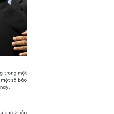
ng trong một
, một số báo
 này.
sự chú ý của