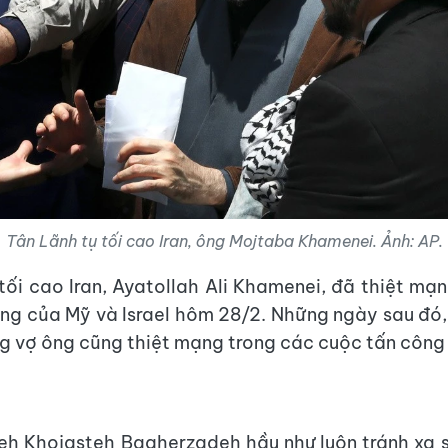
Tân Lãnh tụ tối cao Iran, ông Mojtaba Khamenei. Ảnh: AP.
tối cao Iran, Ayatollah Ali Khamenei, đã thiệt mạ
ng của Mỹ và Israel hôm 28/2. Những ngày sau đó
g vợ ông cũng thiệt mạng trong các cuộc tấn công
h Khojasteh Bagherzadeh hầu như luôn tránh xa 