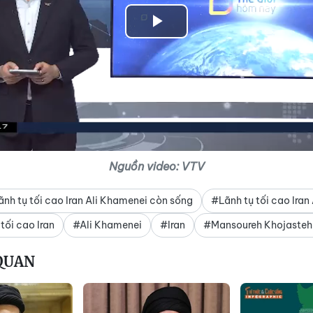
Play
Video
Nguồn video: VTV
nh tụ tối cao Iran Ali Khamenei còn sống
#Lãnh tụ tối cao Iran
tối cao Iran
#Ali Khamenei
#Iran
#Mansoureh Khojasteh
 QUAN