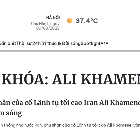
HÀ NỘI
37.4°C
Chủ Nhật, ngày
09/08/2026
cần biết
Thời sự 24h
Tri thức & Đời sống
Spotlight
 KHÓA:
ALI KHAME
ân của cố Lãnh tụ tối cao Iran Ali Khamen
òn sống
n thông nhà nước Iran, phu nhân của cố Lãnh tụ tối cao Ali Khamenei vẫ