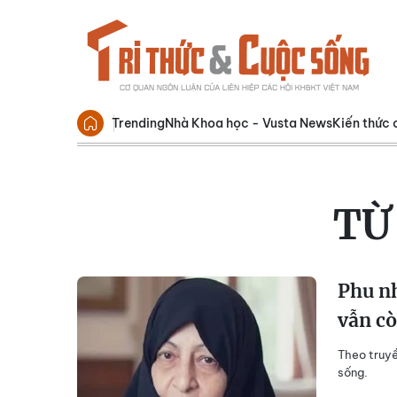
Trending
Nhà Khoa học - Vusta News
Kiến thức 
TỪ
Phu nh
vẫn c
Theo truyề
sống.