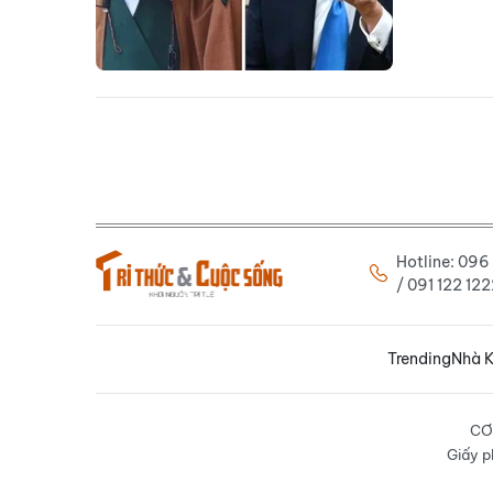
Hotline: 09
/ 091 122 1
Trending
Nhà K
CƠ
Giấy p