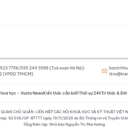
6 523 7756/035 249 5588 (Toà soạn Hà Nội)
baotrith
222 (VPĐD TPHCM)
tkts@kien
hoa học - Vusta News
Kiến thức cần biết
Thời sự 24h
Tri thức & Đời
 QUAN CHỦ QUẢN: LIÊN HIỆP CÁC HỘI KHOA HỌC VÀ KỸ THUẬT VIỆT 
hép: Số 536/GP-BTTTT ngày 19/11/2020 do Bộ Thông tin và Truyền thô
Tổng Biên tập: Nhà báo Nguyễn Thị Mai Hương