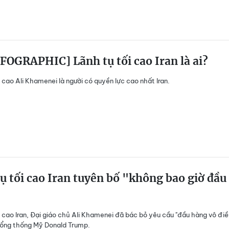
FOGRAPHIC] Lãnh tụ tối cao Iran là ai?
i cao Ali Khamenei là người có quyền lực cao nhất Iran.
ụ tối cao Iran tuyên bố "không bao giờ đầu
i cao Iran, Đại giáo chủ Ali Khamenei đã bác bỏ yêu cầu "đầu hàng vô điề
Tổng thống Mỹ Donald Trump.