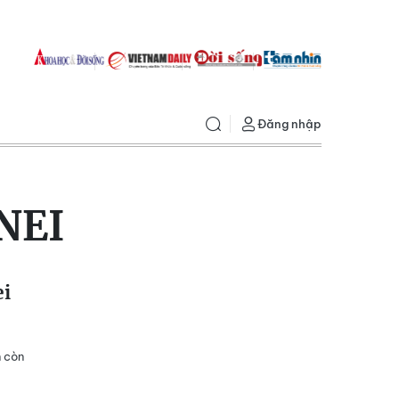
Đăng nhập
NEI
ei
n còn