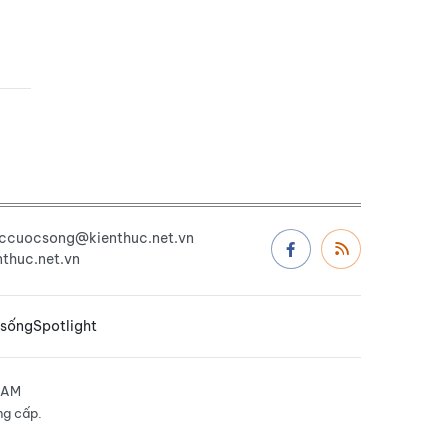
uccuocsong@kienthuc.net.vn
thuc.net.vn
 sống
Spotlight
NAM
ng cấp.