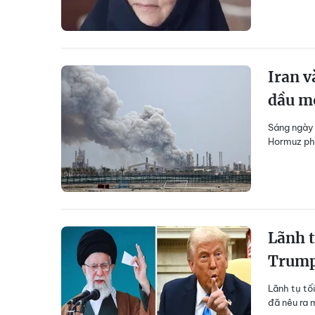
Iran v
dầu m
Sáng ngày 
Hormuz ph
Lãnh t
Trum
Lãnh tụ tố
đã nêu ra 