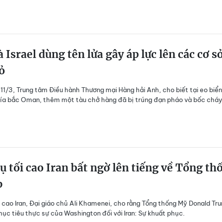
à Israel dùng tên lửa gây áp lực lên các cơ s
ỏ
11/3, Trung tâm Điều hành Thương mại Hàng hải Anh, cho biết tại eo biển
ía bắc Oman, thêm một tàu chở hàng đã bị trúng đạn pháo và bốc cháy
ụ tối cao Iran bất ngờ lên tiếng về Tổng th
p
i cao Iran, Đại giáo chủ Ali Khamenei, cho rằng Tổng thống Mỹ Donald Tr
mục tiêu thực sự của Washington đối với Iran: Sự khuất phục.