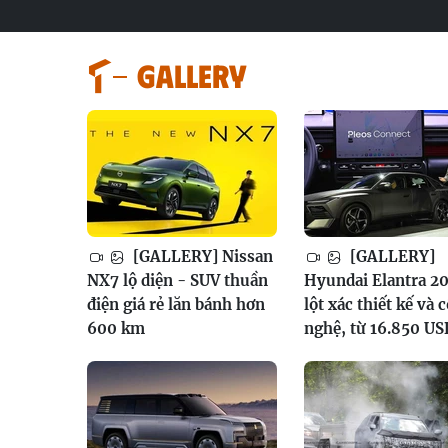
GALLERY
[GALLERY] Nissan
[GALLERY]
NX7 lộ diện - SUV thuần
Hyundai Elantra 20
điện giá rẻ lăn bánh hơn
lột xác thiết kế và 
600 km
nghệ, từ 16.850 US