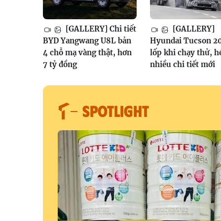
[GALLERY] Chi tiết
[GALLERY]
BYD Yangwang U8L bản
Hyundai Tucson 2
4 chỗ mạ vàng thật, hơn
lốp khi chạy thử, h
7 tỷ đồng
nhiều chi tiết mới
SPOTLIGHT