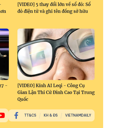
-
[VIDEO] 5 thay đổi lớn về sổ đỏ: Sổ
hơn
đỏ điện tử và ghi tên đồng sở hữu
27 -
[VIDEO] Kính AI Leqi - Công Cụ
Gian Lận Thi Cử Đỉnh Cao Tại Trung
Quốc
TT&CS
KH & ĐS
VIETNAMDAILY