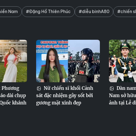
miền Nam
#Đặng Hồ Thiên Phúc
#diễu binhA80
#chiến s
t Phương
Nữ chiến sĩ khối Cảnh
Dàn nam 
áo dài chụp
sát đặc nhiệm gây sốt bởi
Nam sở hữu 
 Quốc khánh
gương mặt xinh đẹp
ảnh tại Lễ 