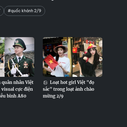
ĩ
#quốc khánh 2/9
quân nhân Việt
Loạt hot girl Việt "đọ
visual cực điện
sắc" trong loạt ảnh chào
diễu binh A80
mừng 2/9