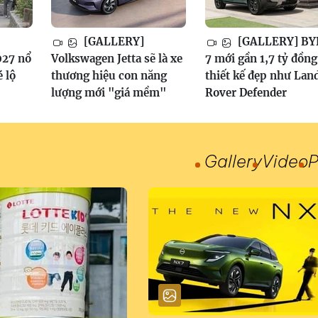
[GALLERY]
[GALLERY] BY
027 nổ
Volkswagen Jetta sẽ là xe
7 mới gần 1,7 tỷ đồng
é lộ
thương hiệu con năng
thiết kế đẹp như Lan
lượng mới "giá mềm"
Rover Defender
Gallery
Video
P