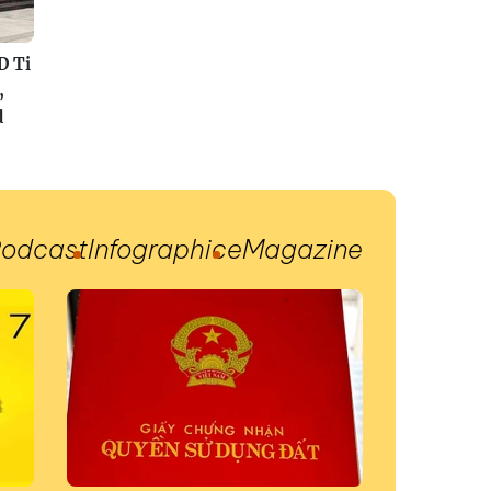
D Ti
,
d
odcast
Infographic
eMagazine