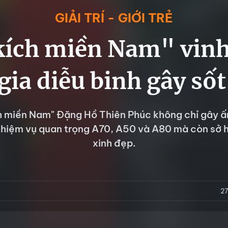
GIẢI TRÍ - GIỚI TRẺ
kích miền Nam" vinh 
gia diễu binh gây số
h miền Nam" Đặng Hồ Thiên Phúc không chỉ gây ấ
nhiệm vụ quan trọng A70, A50 và A80 mà còn sở 
xinh đẹp.
2