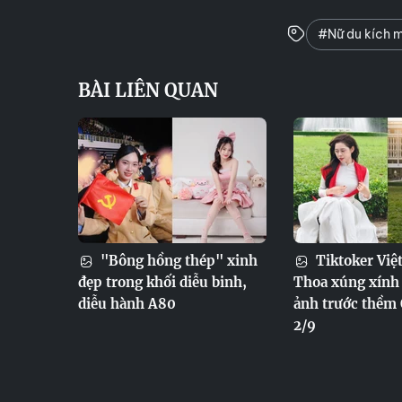
#Nữ du kích 
BÀI LIÊN QUAN
"Bông hồng thép" xinh
Tiktoker Việ
đẹp trong khối diễu binh,
Thoa xúng xính 
diễu hành A80
ảnh trước thềm
2/9