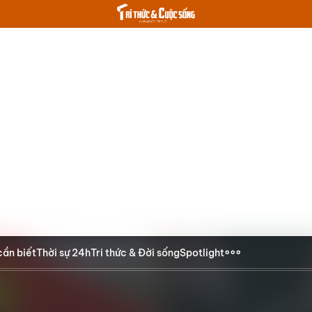
cần biết
Thời sự 24h
Tri thức & Đời sống
Spotlight