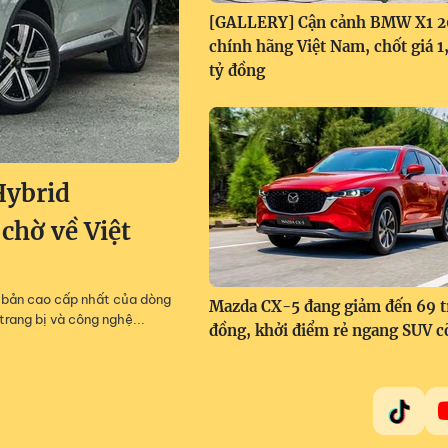
[GALLERY] Cận cảnh BMW X1 
chính hãng Việt Nam, chốt giá 
tỷ đồng
Hybrid
 chờ về Việt
m, bản cao cấp nhất của dòng
Mazda CX-5 đang giảm đến 69 t
trang bị và công nghệ...
đồng, khởi điểm rẻ ngang SUV c