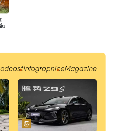
g
đầu
odcast
Infographic
eMagazine