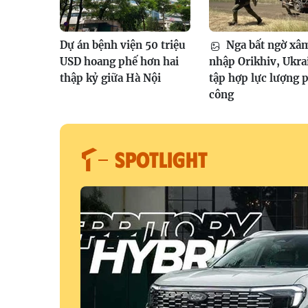
Dự án bệnh viện 50 triệu
Nga bất ngờ xâ
USD hoang phế hơn hai
nhập Orikhiv, Ukra
thập kỷ giữa Hà Nội
tập hợp lực lượng 
công
SPOTLIGHT