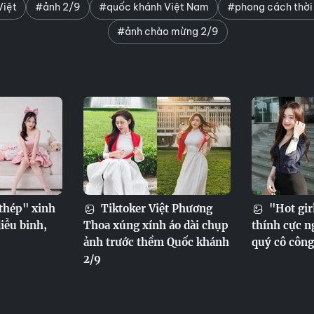
Việt
#ảnh 2/9
#quốc khánh Việt Nam
#phong cách thời 
#ảnh chào mừng 2/9
thép" xinh
Tiktoker Việt Phương
"Hot gir
iễu binh,
Thoa xúng xính áo dài chụp
thính cực ng
ảnh trước thềm Quốc khánh
quý cô công
2/9