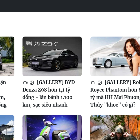
Cận
[GALLERY] BYD
[GALLERY] Rol
6
Denza Z9S hơn 1,1 tỷ
Royce Phantom hơn 
am,
đồng - lăn bánh 1.100
tỷ mà HH Mai Phươn
ồng
km, sạc siêu nhanh
Thúy "khoe" có gì?