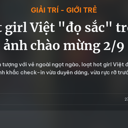
GIẢI TRÍ - GIỚI TRẺ
 girl Việt "đọ sắc" t
ảnh chào mừng 2/9
 tượng với vẻ ngoài ngọt ngào, loạt hot girl Việt
h khắc check-in vừa duyên dáng, vừa rực rỡ trư
2