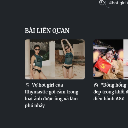
#hot girl 
BÀI LIÊN QUAN
Vợ hot girl của
"Bông hồng 
Rhymastic gợi cảm trong
đẹp trong khối d
loạt ảnh được ông xã làm
diễu hành A80
phó nháy