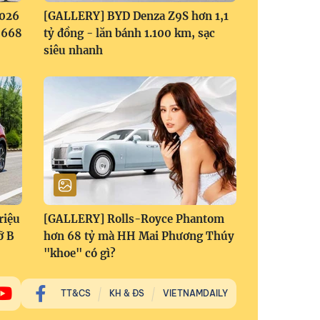
2026
[GALLERY] BYD Denza Z9S hơn 1,1
1,668
tỷ đồng - lăn bánh 1.100 km, sạc
siêu nhanh
riệu
[GALLERY] Rolls-Royce Phantom
ỡ B
hơn 68 tỷ mà HH Mai Phương Thúy
"khoe" có gì?
TT&CS
KH & ĐS
VIETNAMDAILY