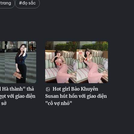
trang
#đọ sắc
l Hà thành" thả
Hot girl Bảo Khuyên
ọt với giao diện
Susan hút hồn với giao diện
 sở
"cô vợ nhỏ"