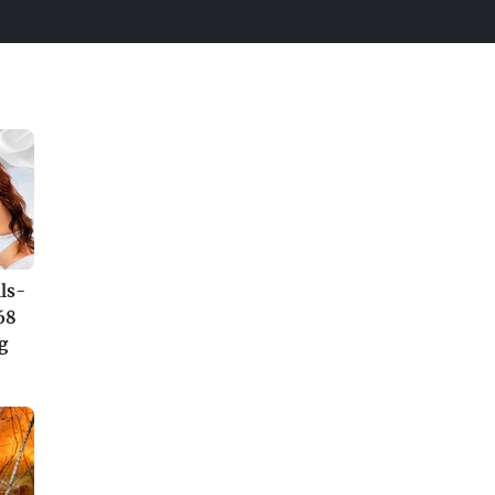
ls-
68
g