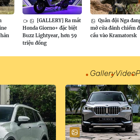
m
[GALLERY] Ra mắt
Quân đội Nga đan
ine
Honda Giorno+ đặc biệt
mở cửa đánh chiếm 
phản
Buzz Lightyear, hơn 59
cầu vào Kramatorsk
triệu đồng
Gallery
Video
P