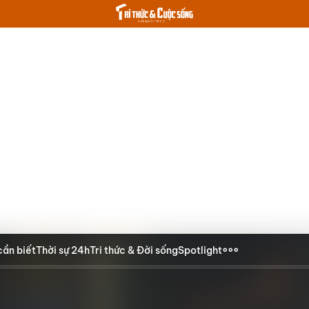
cần biết
Thời sự 24h
Tri thức & Đời sống
Spotlight