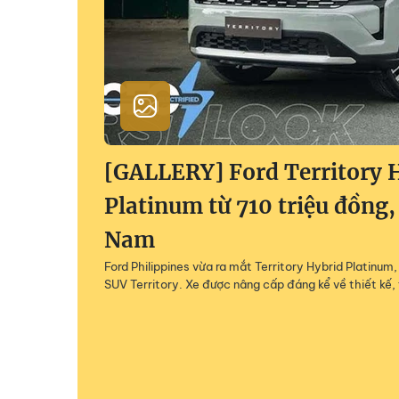
[GALLERY] Ford Territory 
Platinum từ 710 triệu đồng,
Nam
Ford Philippines vừa ra mắt Territory Hybrid Platinu
SUV Territory. Xe được nâng cấp đáng kể về thiết kế, 