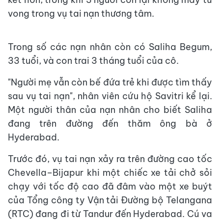
vong trong vụ tai nạn thương tâm.
Trong số các nạn nhân còn có Saliha Begum,
33 tuổi, và con trai 3 tháng tuổi của cô.
"Người mẹ vẫn còn bế đứa trẻ khi được tìm thấy
sau vụ tai nạn", nhân viên cứu hộ Savitri kể lại.
Một người thân của nạn nhân cho biết Saliha
đang trên đường đến thăm ông bà ở
Hyderabad.
Trước đó, vụ tai nạn xảy ra trên đường cao tốc
Chevella–Bijapur khi một chiếc xe tải chở sỏi
chạy với tốc độ cao đã đâm vào một xe buýt
của Tổng công ty Vận tải Đường bộ Telangana
(RTC) đang đi từ Tandur đến Hyderabad. Cú va