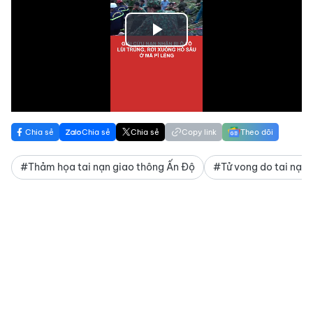
Play
Video
Chia sẻ
Chia sẻ
Chia sẻ
Copy link
Theo dõi
#Thảm họa tai nạn giao thông Ấn Độ
#Tử vong do tai nạn 