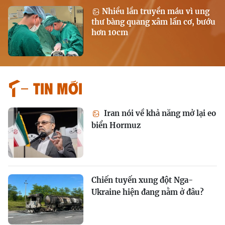
Nhiều lần truyền máu vì ung
thư bàng quang xâm lấn cơ, bướu
hơn 10cm
Tin mới
Iran nói về khả năng mở lại eo
biển Hormuz
Chiến tuyến xung đột Nga-
Ukraine hiện đang nằm ở đâu?