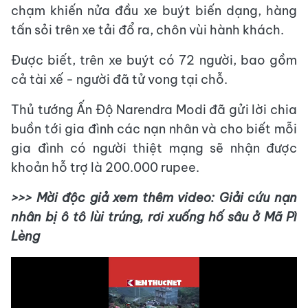
chạm khiến nửa đầu xe buýt biến dạng, hàng
tấn sỏi trên xe tải đổ ra, chôn vùi hành khách.
Được biết, trên xe buýt có 72 người, bao gồm
cả tài xế - người đã tử vong tại chỗ.
Thủ tướng Ấn Độ Narendra Modi đã gửi lời chia
buồn tới gia đình các nạn nhân và cho biết mỗi
gia đình có người thiệt mạng sẽ nhận được
khoản hỗ trợ là 200.000 rupee.
>>> Mời độc giả xem thêm video: Giải cứu nạn
nhân bị ô tô lùi trúng, rơi xuống hố sâu ở Mã Pì
Lèng