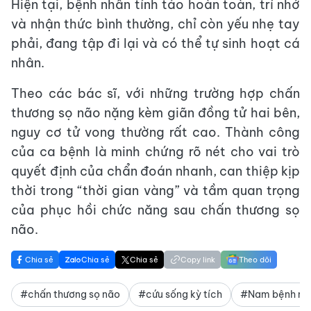
Hiện tại, bệnh nhân tỉnh táo hoàn toàn, trí nhớ
và nhận thức bình thường, chỉ còn yếu nhẹ tay
phải, đang tập đi lại và có thể tự sinh hoạt cá
nhân.
Theo các bác sĩ, với những trường hợp chấn
thương sọ não nặng kèm giãn đồng tử hai bên,
nguy cơ tử vong thường rất cao. Thành công
của ca bệnh là minh chứng rõ nét cho vai trò
quyết định của chẩn đoán nhanh, can thiệp kịp
thời trong “thời gian vàng” và tầm quan trọng
của phục hồi chức năng sau chấn thương sọ
não.
Chia sẻ
Chia sẻ
Chia sẻ
Copy link
Theo dõi
#chấn thương sọ não
#cứu sống kỳ tích
#Nam bệnh nh