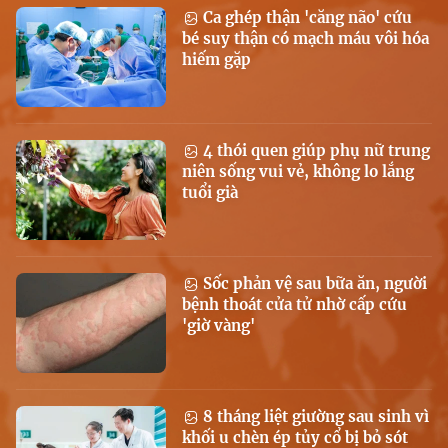
Ca ghép thận 'căng não' cứu
bé suy thận có mạch máu vôi hóa
hiếm gặp
4 thói quen giúp phụ nữ trung
niên sống vui vẻ, không lo lắng
tuổi già
Sốc phản vệ sau bữa ăn, người
bệnh thoát cửa tử nhờ cấp cứu
'giờ vàng'
8 tháng liệt giường sau sinh vì
khối u chèn ép tủy cổ bị bỏ sót