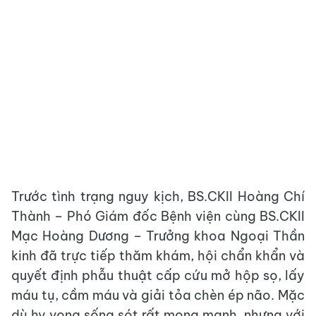
Trước tình trạng nguy kịch, BS.CKII Hoàng Chí
Thành – Phó Giám đốc Bệnh viện cùng BS.CKII
Mạc Hoàng Dương – Trưởng khoa Ngoại Thần
kinh đã trực tiếp thăm khám, hội chẩn khẩn và
quyết định phẫu thuật cấp cứu mở hộp sọ, lấy
máu tụ, cầm máu và giải tỏa chèn ép não. Mặc
dù hy vọng sống sót rất mong manh, nhưng với