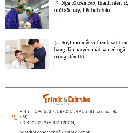
Ngã từ trên cao, thanh niên 34
tuổi sốc tủy, liệt hai chân
Suýt mù mắt vì thanh sắt treo
hàng đâm xuyên mặt sau cú ngã
trong siêu thị
Hotline: 096 523 7756/035 249 5588 (Toà soạn Hà
Nội)
/ 091 122 1222 (VPĐD TPHCM)
baotrithuccuocsong@kienthuc.net.vn -