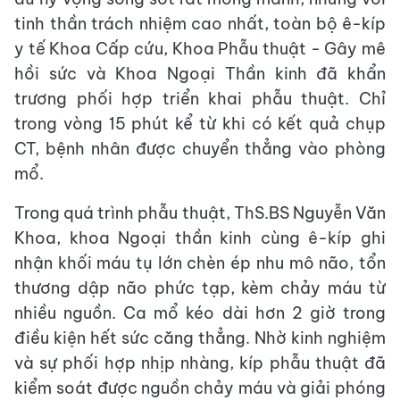
tinh thần trách nhiệm cao nhất, toàn bộ ê-kíp
y tế Khoa Cấp cứu, Khoa Phẫu thuật - Gây mê
hồi sức và Khoa Ngoại Thần kinh đã khẩn
trương phối hợp triển khai phẫu thuật. Chỉ
trong vòng 15 phút kể từ khi có kết quả chụp
CT, bệnh nhân được chuyển thẳng vào phòng
mổ.
Trong quá trình phẫu thuật, ThS.BS Nguyễn Văn
Khoa, khoa Ngoại thần kinh cùng ê-kíp ghi
nhận khối máu tụ lớn chèn ép nhu mô não, tổn
thương dập não phức tạp, kèm chảy máu từ
nhiều nguồn. Ca mổ kéo dài hơn 2 giờ trong
điều kiện hết sức căng thẳng. Nhờ kinh nghiệm
và sự phối hợp nhịp nhàng, kíp phẫu thuật đã
kiểm soát được nguồn chảy máu và giải phóng