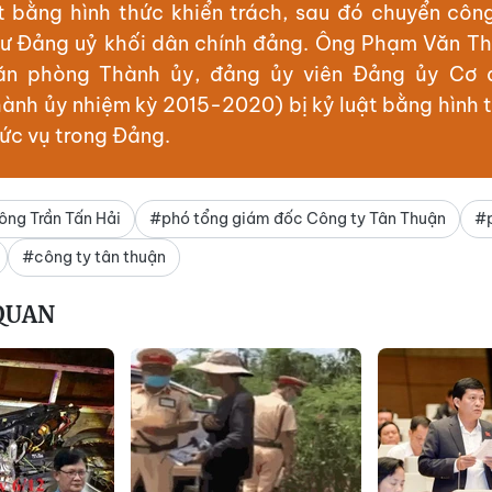
ật bằng hình thức khiển trách, sau đó chuyển côn
hư Đảng uỷ khối dân chính đảng. Ông Phạm Văn T
ăn phòng Thành ủy, đảng ủy viên Đảng ủy Cơ 
ành ủy nhiệm kỳ 2015-2020) bị kỷ luật bằng hình 
hức vụ trong Đảng.
ông Trần Tấn Hải
#phó tổng giám đốc Công ty Tân Thuận
#p
#công ty tân thuận
 QUAN