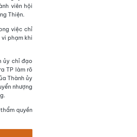
nh viên hội
ng Thiện.
ong việc chỉ
 vi phạm khi
h ủy chỉ đạo
a TP làm rõ
của Thành ủy
huyển nhượng
g.
ó thẩm quyền