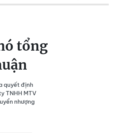
hó tổng
huận
a quyết định
g ty TNHH MTV
chuyển nhượng