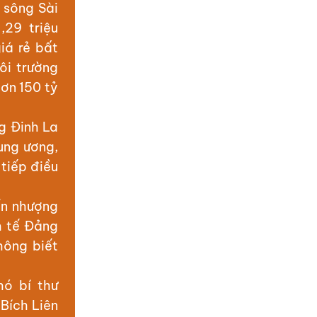
 sông Sài
,29 triệu
iá rẻ bất
ôi trường
hơn 150 tỷ
g Đinh La
ung ương,
tiếp điều
ển nhượng
h tế Đảng
hông biết
hó bí thư
Bích Liên