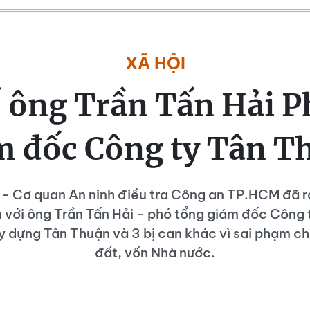
XÃ HỘI
ố ông Trần Tấn Hải P
m đốc Công ty Tân T
 - Cơ quan An ninh điều tra Công an TP.HCM đã r
an với ông Trần Tấn Hải - phó tổng giám đốc Côn
y dựng Tân Thuận và 3 bị can khác vì sai phạm 
đất, vốn Nhà nước.