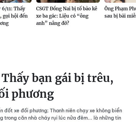
 6/11: Thấy
CSGT Đồng Nai bị tố bảo kê
Ông Phạm Phú
, gọi hội đến
xe ba gác: Liệu có “ông
sau bị bãi m
ương
anh” nâng đỡ?
Thấy bạn gái bị trêu,
đối phương
ến đốt xe đối phương; Thanh niên chạy xe không biển
 trong căn nhà cháy rụi lúc nửa đêm... là những tin