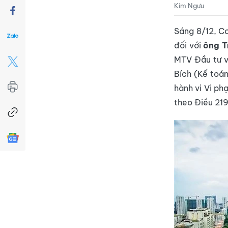
Kim Ngưu
Sáng 8/12, Cơ
đối với
ông T
MTV Đầu tư v
Bích (Kế toá
hành vi Vi ph
theo Điều 21