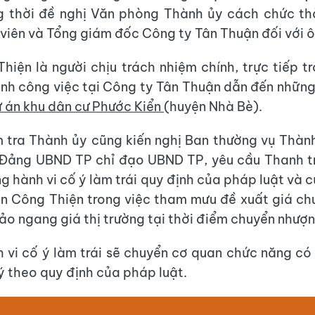
g thời đề nghị Văn phòng Thành ủy cách chức thà
viên và Tổng giám đốc Công ty Tân Thuận đối với ô
Thiện là người chịu trách nhiệm chính, trực tiếp tr
nh công việc tại Công ty Tân Thuận dẫn đến những
 án khu dân cư Phước Kiển
(huyện Nhà Bè).
 tra Thành ủy cũng kiến nghị Ban thường vụ Thàn
 Đảng UBND TP chỉ đạo UBND TP, yêu cầu Thanh tr
g hành vi cố ý làm trái quy định của pháp luật và 
n Công Thiện trong việc tham mưu đề xuất giá c
o ngang giá thị trường tại thời điểm chuyển nhượn
 vi cố ý làm trái sẽ chuyển cơ quan chức năng c
lý theo quy định của pháp luật.