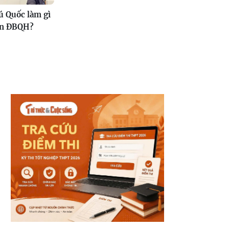
 Quốc làm gì
iễn ĐBQH?