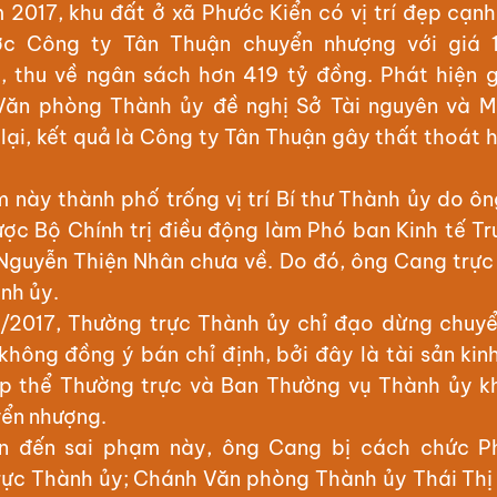
 2017, khu đất ở xã Phước Kiển có vị trí đẹp cạnh
c Công ty Tân Thuận chuyển nhượng với giá 1
 thu về ngân sách hơn 419 tỷ đồng. Phát hiện g
Văn phòng Thành ủy đề nghị Sở Tài nguyên và M
lại, kết quả là Công ty Tân Thuận gây thất thoát 
m này thành phố trống vị trí Bí thư Thành ủy do ôn
ợc Bộ Chính trị điều động làm Phó ban Kinh tế Tr
Nguyễn Thiện Nhân chưa về. Do đó, ông Cang trực 
nh ủy.
/2017, Thường trực Thành ủy chỉ đạo dừng chuy
 không đồng ý bán chỉ định, bởi đây là tài sản kin
p thể Thường trực và Ban Thường vụ Thành ủy k
yển nhượng.
n đến sai phạm này, ông Cang bị cách chức P
rực Thành ủy; Chánh Văn phòng Thành ủy Thái Thị 