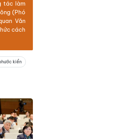
g tác làm
hông (Phó
quan Văn
thức cách
hước kiển