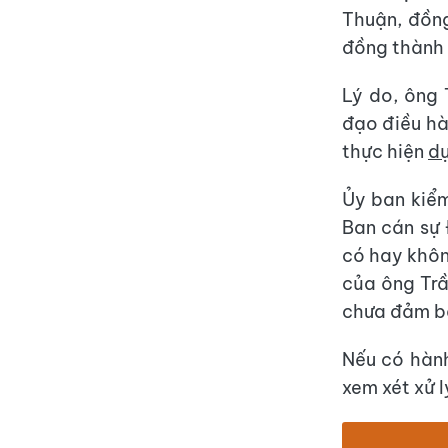
Thuận, đồn
đồng thành 
Lý do, ông 
đạo điều hà
thực hiện
dự
Ủy ban kiểm
Ban cán sự
có hay khôn
của ông Trầ
chưa đảm bả
Nếu có hành
xem xét xử 