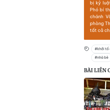
bị kỷ lu
Phó bí t
chánh V
phòng Th
tất cả c
#khởi tố 
#nhà bè
BÀI LIÊN