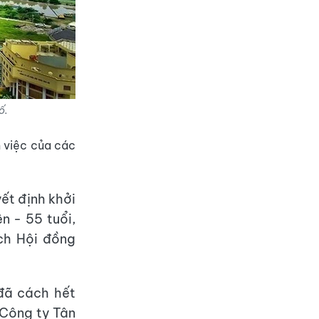
ố.
 việc của các
ết định khởi
n - 55 tuổi,
ch Hội đồng
đã cách hết
 Công ty Tân