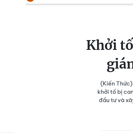
Khởi t
giá
(Kiến Thức)
khởi tố bị c
đầu tư và xâ