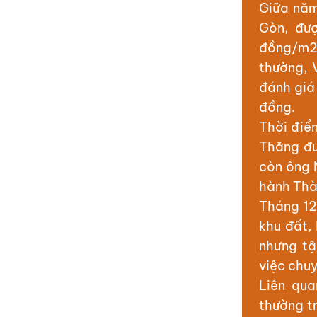
Giữa năm
Gòn, đượ
đồng/m2,
thường, 
đánh giá 
đồng.
Thời điể
Thăng đư
còn ông 
hành Thà
Tháng 12
khu đất,
nhưng tậ
việc chu
Liên qua
thường t