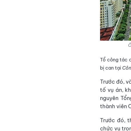
Ô
Tổ công tác 
bị can tại
Côn
Trước đó, v
tố vụ án, k
nguyên Tổn
thành viên 
Trước đó, 
chức vụ tro