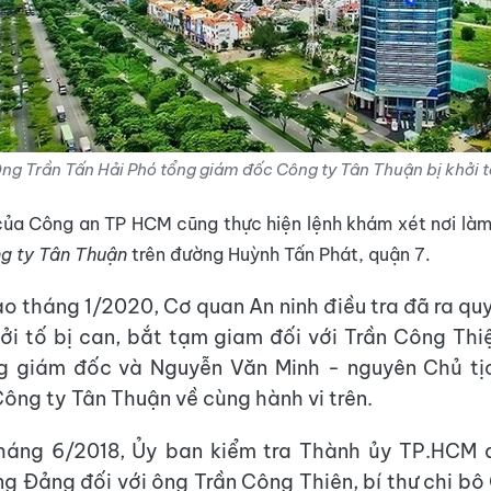
ng Trần Tấn Hải Phó tổng giám đốc Công ty Tân Thuận bị khởi t
của Công an TP HCM cũng thực hiện lệnh khám xét nơi làm
g ty Tân Thuận
trên đường Huỳnh Tấn Phát, quận 7.
ào tháng 1/2020, Cơ quan An ninh điều tra đã ra quy
hởi tố bị can, bắt tạm giam đối với Trần Công Thiệ
g giám đốc và Nguyễn Văn Minh - nguyên Chủ tị
Công ty Tân Thuận về cùng hành vi trên.
tháng 6/2018, Ủy ban kiểm tra Thành ủy TP.HCM 
ng Đảng đối với ông Trần Công Thiện, bí thư chi bộ