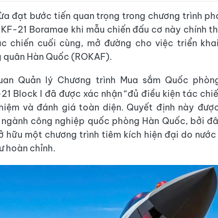
a đạt bước tiến quan trọng trong chương trình phá
a KF-21 Boramae khi mẫu chiến đấu cơ này chính t
c chiến cuối cùng, mở đường cho việc triển kha
g quân Hàn Quốc (ROKAF).
uan Quản lý Chương trình Mua sắm Quốc phòn
21 Block I đã được xác nhận “đủ điều kiện tác chiế
hiệm và đánh giá toàn diện. Quyết định này được
 ngành công nghiệp quốc phòng Hàn Quốc, bởi đâ
sở hữu một chương trình tiêm kích hiện đại do nước
ư hoàn chỉnh.