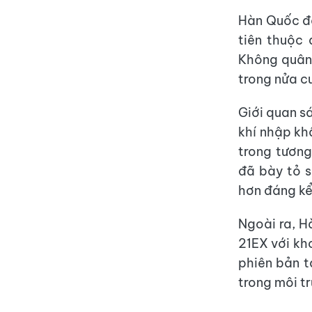
Hàn Quốc đã
tiên thuộc
Không quân 
trong nửa c
Giới quan s
khí nhập kh
trong tương
đã bày tỏ s
hơn đáng kể
Ngoài ra, H
21EX với kh
phiên bản t
trong môi tr