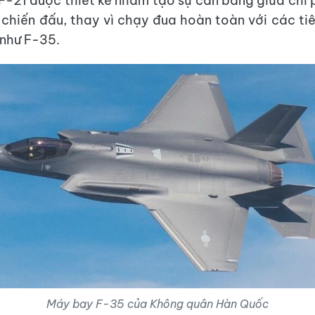
F-21 được thiết kế nhằm tạo sự cân bằng giữa chi 
 chiến đấu, thay vì chạy đua hoàn toàn với các ti
 như F-35.
Máy bay F-35 của Không quân Hàn Quốc