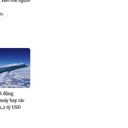
Xem link nguồn
AI
i động
máy bay tác
1,2 tỷ USD