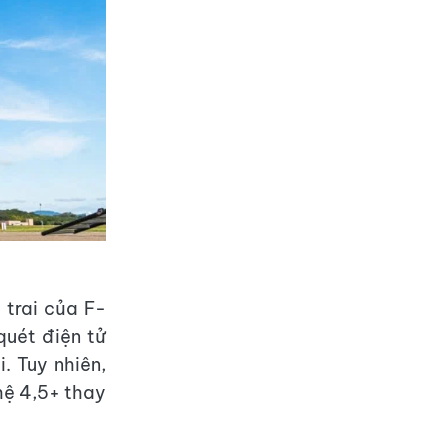
 trai của F-
quét điện tử
. Tuy nhiên,
hệ 4,5+ thay