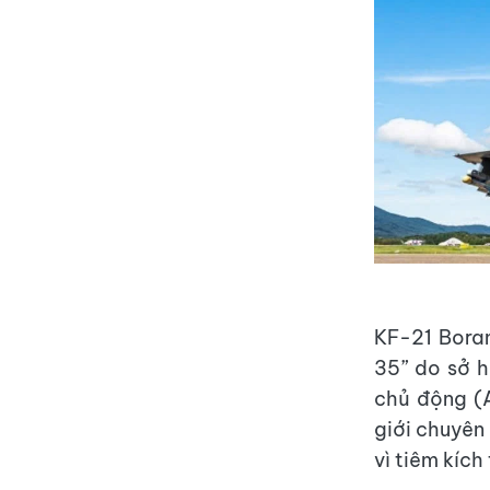
KF-21 Boram
35” do sở h
chủ động (A
giới chuyên
vì tiêm kích