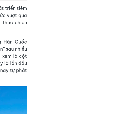
t triển tiêm
hức vượt qua
i thực chiến
g Hàn Quốc
n” sau nhiều
 xem là cột
y là lần đầu
 này tự phát