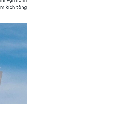
phí vận hành
êm kích tàng