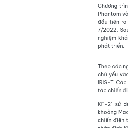
Chương trì
Phantom và
đầu tiên r
7/2022. Sa
nghiệm khá
phát triển.
Theo các ng
chủ yếu và
IRIS-T. Các
tác chiến đ
KF-21 sử d
khoảng Mach
chiến điện 