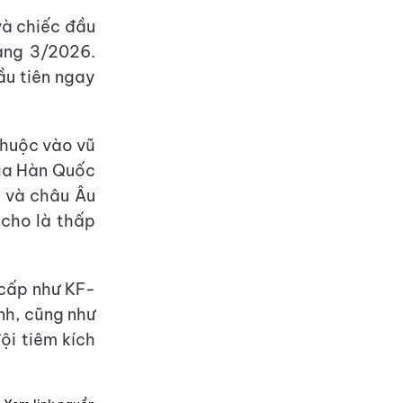
và chiếc đầu
áng 3/2026.
ầu tiên ngay
thuộc vào vũ
của Hàn Quốc
g và châu Âu
 cho là thấp
 cấp như KF-
nh, cũng như
ội tiêm kích