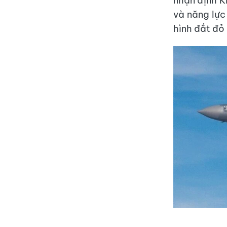
nhận định K
và năng lực
hình đắt đỏ