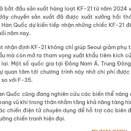
 bắt đầu sản xuất hàng loạt KF-21 từ năm 2024 
 dây chuyền sản xuất đã được xuất xưởng hồi th
Hàn Quốc dự kiến tiếp nhận những chiếc KF-21 đ
uối năm nay.
át nhận định KF-21 không chỉ giúp Seoul giảm phụ 
ẩu mà còn mở ra tham vọng xuất khẩu tiêm kích 
 lai. Một số quốc gia tại Đông Nam Á, Trung Đôn
ự quan tâm tới chương trình này nhờ chi phí được
 so với F-35.
àn Quốc cũng đang nghiên cứu các biến thể nâng
oang vũ khí trong thân nhằm tăng khả năng tàng hì
ác chiến điện tử chuyên dụng để hỗ trợ các biên đ
ường chiến tranh hiện đại.