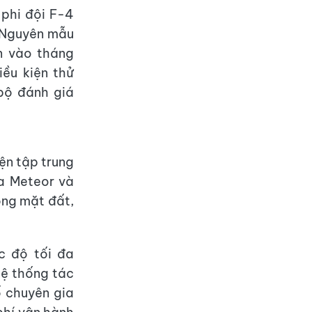
phi đội F-4
 Nguyên mẫu
n vào tháng
ều kiện thử
bộ đánh giá
ện tập trung
a Meteor và
ông mặt đất,
c độ tối đa
hệ thống tác
ố chuyên gia