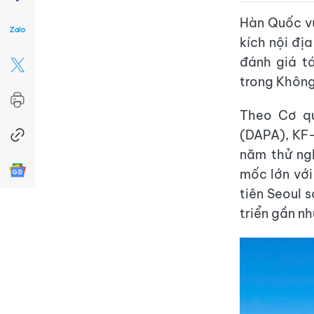
Hàn Quốc vừ
kích nội đị
đánh giá tá
trong Khôn
Theo Cơ q
(DAPA), KF-
năm thử ng
mốc lớn với
tiên Seoul 
triển gần nh