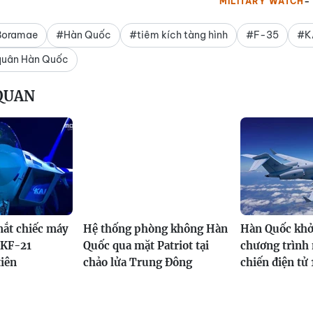
MILITARY WATCH
Boramae
#Hàn Quốc
#tiêm kích tàng hình
#F-35
#K
quân Hàn Quốc
 QUAN
mắt chiếc máy
Hệ thống phòng không Hàn
Hàn Quốc khở
 KF-21
Quốc qua mặt Patriot tại
chương trình 
iên
chảo lửa Trung Đông
chiến điện tử 