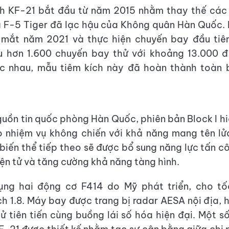
nh KF-21 bắt đầu từ năm 2015 nhằm thay thế các 
 F-5 Tiger đã lạc hậu của Không quân Hàn Quốc.
a mắt năm 2021 và thực hiện chuyến bay đầu tiê
u hơn 1.600 chuyến bay thử với khoảng 13.000 đi
c nhau, mẫu tiêm kích này đã hoàn thành toàn 
uồn tin quốc phòng Hàn Quốc, phiên bản Block I hi
o nhiệm vụ không chiến với khả năng mang tên lử
 biến thể tiếp theo sẽ được bổ sung năng lực tấn c
iện tử và tăng cường khả năng tàng hình.
ụng hai động cơ F414 do Mỹ phát triển, cho tố
 1.8. Máy bay được trang bị radar AESA nội địa, 
tử tiên tiến cùng buồng lái số hóa hiện đại. Một s