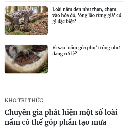
Loài nấm đen như than, chạm
vào hóa đỏ, 'ông lão rừng già' có
gì đặc biệt?
Vì sao 'nấm góa phụ' trông như
đang rơi lệ?
KHO TRI THỨC
Chuyên gia phát hiện một số loài
nấm có thể góp phần tạo mưa