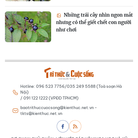
Những trái cây nhìn ngon mắt
nhưng có thể giết chết con người
như chơi
Hotline: 096 523 7756/035 249 5588 (Toà soạn Hà
Nội)
/ 091 122 1222 (VPĐD TPHCM)
baotrithuccuocsong@kienthuc.net.vn -
tkts@kienthuc.net.vn