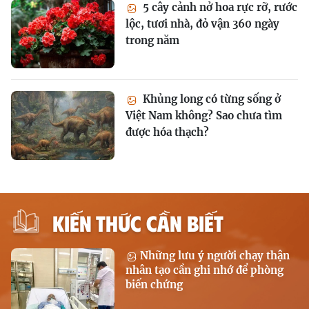
5 cây cảnh nở hoa rực rỡ, rước
lộc, tươi nhà, đỏ vận 360 ngày
trong năm
Khủng long có từng sống ở
Việt Nam không? Sao chưa tìm
được hóa thạch?
KIẾN THỨC CẦN BIẾT
Những lưu ý người chạy thận
nhân tạo cần ghi nhớ để phòng
biến chứng