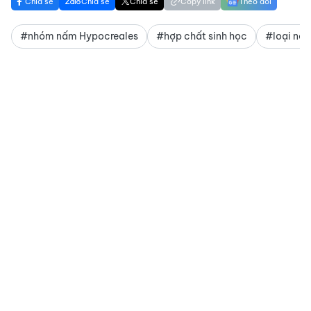
Chia sẻ
Chia sẻ
Chia sẻ
Copy link
Theo dõi
#nhóm nấm Hypocreales
#hợp chất sinh học
#loại nấ