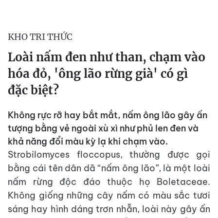
KHO TRI THỨC
Loài nấm đen như than, chạm vào
hóa đỏ, 'ông lão rừng già' có gì
đặc biệt?
Không rực rỡ hay bắt mắt, nấm ông lão gây ấn
tượng bằng vẻ ngoài xù xì như phủ len đen và
khả năng đổi màu kỳ lạ khi chạm vào.
Strobilomyces floccopus, thường được gọi
bằng cái tên dân dã “nấm ông lão”, là một loài
nấm rừng độc đáo thuộc họ Boletaceae.
Không giống những cây nấm có màu sắc tươi
sáng hay hình dáng trơn nhẵn, loài này gây ấn