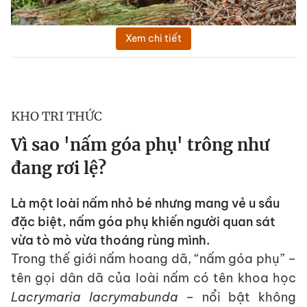
Xem chi tiết
KHO TRI THỨC
Vì sao 'nấm góa phụ' trông như
đang rơi lệ?
Là một loài nấm nhỏ bé nhưng mang vẻ u sầu
đặc biệt, nấm góa phụ khiến người quan sát
vừa tò mò vừa thoáng rùng mình.
Trong thế giới nấm hoang dã, “nấm góa phụ” –
tên gọi dân dã của loài nấm có tên khoa học
Lacrymaria lacrymabunda
– nổi bật không