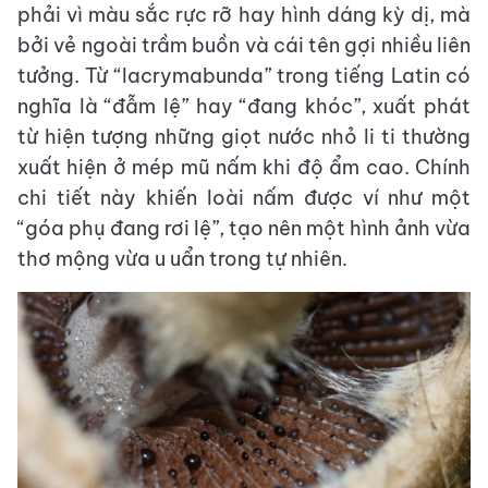
phải vì màu sắc rực rỡ hay hình dáng kỳ dị, mà
bởi vẻ ngoài trầm buồn và cái tên gợi nhiều liên
tưởng. Từ “lacrymabunda” trong tiếng Latin có
nghĩa là “đẫm lệ” hay “đang khóc”, xuất phát
từ hiện tượng những giọt nước nhỏ li ti thường
xuất hiện ở mép mũ nấm khi độ ẩm cao. Chính
chi tiết này khiến loài nấm được ví như một
“góa phụ đang rơi lệ”, tạo nên một hình ảnh vừa
thơ mộng vừa u uẩn trong tự nhiên.