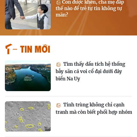
Con được khen, cha mẹ đáp
thế nào để trẻ tự tin không tự
mãn?
Tin mới
Tìm thấy dấu tích hệ thống
bẫy săn cá voi cổ đại dưới đáy
biển Na Uy
Tinh trùng không chỉ cạnh
tranh mà còn biết phối hợp nhóm