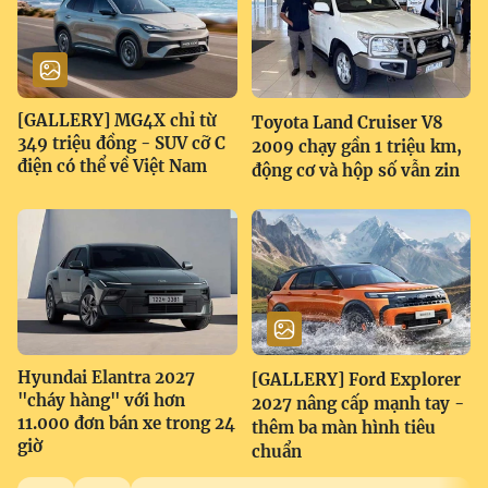
[GALLERY] MG4X chỉ từ
Toyota Land Cruiser V8
349 triệu đồng - SUV cỡ C
2009 chạy gần 1 triệu km,
điện có thể về Việt Nam
động cơ và hộp số vẫn zin
Hyundai Elantra 2027
[GALLERY] Ford Explorer
"cháy hàng" với hơn
2027 nâng cấp mạnh tay -
11.000 đơn bán xe trong 24
thêm ba màn hình tiêu
giờ
chuẩn