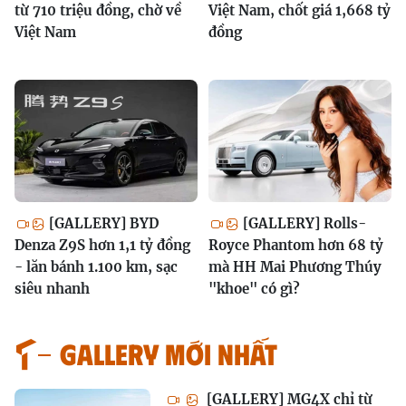
từ 710 triệu đồng, chờ về
Việt Nam, chốt giá 1,668 tỷ
Việt Nam
đồng
[GALLERY] BYD
[GALLERY] Rolls-
Denza Z9S hơn 1,1 tỷ đồng
Royce Phantom hơn 68 tỷ
- lăn bánh 1.100 km, sạc
mà HH Mai Phương Thúy
siêu nhanh
"khoe" có gì?
GALLERY MỚI NHẤT
[GALLERY] MG4X chỉ từ