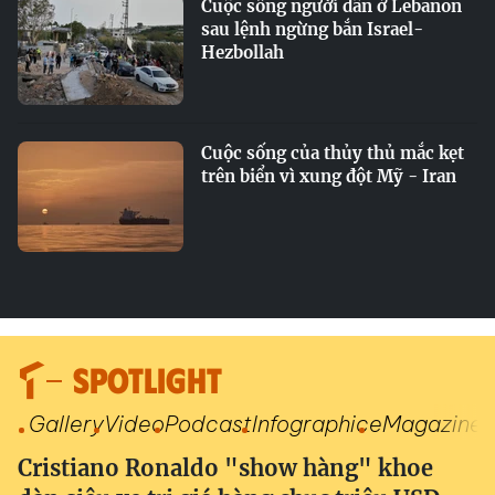
Cuộc sống người dân ở Lebanon
sau lệnh ngừng bắn Israel-
Hezbollah
Cuộc sống của thủy thủ mắc kẹt
trên biển vì xung đột Mỹ - Iran
SPOTLIGHT
Gallery
Video
Podcast
Infographic
eMagazine
Cristiano Ronaldo "show hàng" khoe