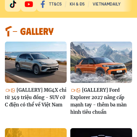
TT&CS
KH & ĐS
VIETNAMDAILY
GALLERY
[GALLERY] MG4X chỉ
[GALLERY] Ford
từ 349 triệu đồng - SUV cỡ
Explorer 2027 nâng cấp
C điện có thể về Việt Nam
mạnh tay - thêm ba màn
hình tiêu chuẩn