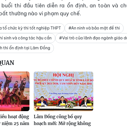
buổi thi đầu tiên diễn ra ổn định, an toàn và c
bất thường nào vi phạm quy chế.
 tổ chức kỳ thi tốt nghiệp THPT
#An ninh và bảo mật đề thi
hí sinh và công tác hậu cần
#Vai trò của lãnh đạo ngành giáo d
h thi ổn định tại Lâm Đồng
 QUAN
iều hoạt động
Lâm Đồng công bố quy
ỷ niệm 25 năm
hoạch mới: Mở rộng không