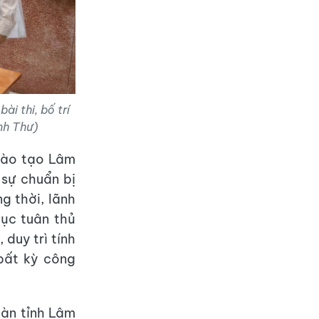
i thi, bố trí
nh Thư)
Đào tạo Lâm
 sự chuẩn bị
g thời, lãnh
ục tuân thủ
duy trì tính
bất kỳ công
oàn tỉnh Lâm