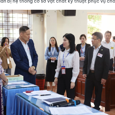
uẩn bị hệ thống cơ sở vật chất kỹ thuật phục vụ cho