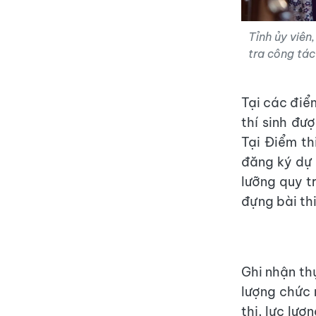
Tỉnh ủy viên
tra công tác
Tại các điểm
thí sinh đư
Tại Điểm th
đăng ký dự 
lưỡng quy t
đựng bài thi
Ghi nhận thự
lượng chức 
thị, lực lượ