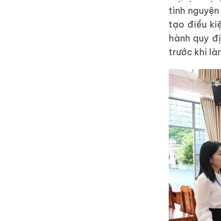
tình nguyện
tạo điều ki
hành quy đị
trước khi là