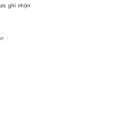
hưa ghi nhận
ục