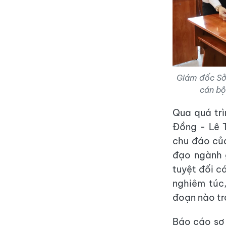
Giám đốc Sở 
cán bộ
Qua quá tr
Đồng - Lê T
chu đáo của
đạo ngành 
tuyệt đối c
nghiêm túc
đoạn nào tr
Báo cáo sơ 