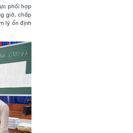
cực phối hợp
ng giờ, chấp
m lý ổn định