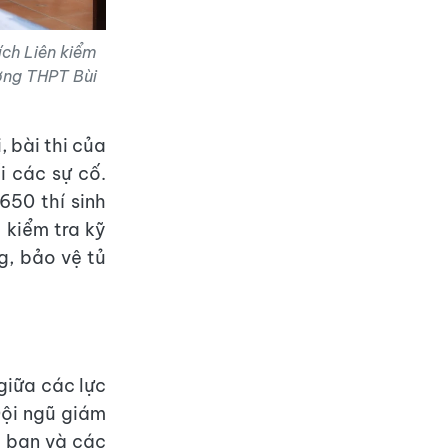
ích Liên kiểm
ường THPT Bùi
, bài thi của
i các sự cố.
650 thí sinh
 kiểm tra kỹ
g, bảo vệ tủ
 giữa các lực
Đội ngũ giám
ực ban và các