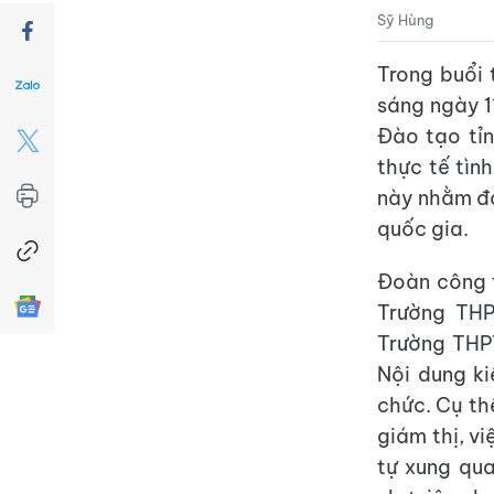
Sỹ Hùng
Trong buổi 
sáng ngày 1
Đào tạo tỉ
thực tế tìn
này nhằm đả
quốc gia.
Đoàn công t
Trường THP
Trường THP
Nội dung ki
chức. Cụ th
giám thị, v
tự xung qua