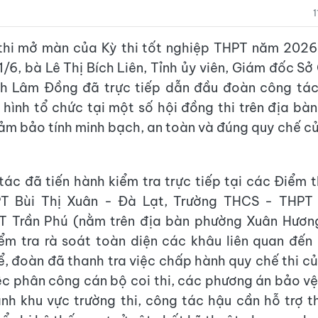
thi mở màn của Kỳ thi tốt nghiệp THPT năm 2026
1/6, bà Lê Thị Bích Liên, Tỉnh ủy viên, Giám đốc Sở
nh Lâm Đồng đã trực tiếp dẫn đầu đoàn công tác 
h hình tổ chức tại một số hội đồng thi trên địa bà
m bảo tính minh bạch, an toàn và đúng quy chế củ
ác đã tiến hành kiểm tra trực tiếp tại các Điểm 
T Bùi Thị Xuân - Đà Lạt, Trường THCS - THPT
T Trần Phú (nằm trên địa bàn phường Xuân Hương
ểm tra rà soát toàn diện các khâu liên quan đến 
ể, đoàn đã thanh tra việc chấp hành quy chế thi của
iệc phân công cán bộ coi thi, các phương án bảo vệ 
nh khu vực trường thi, công tác hậu cần hỗ trợ th