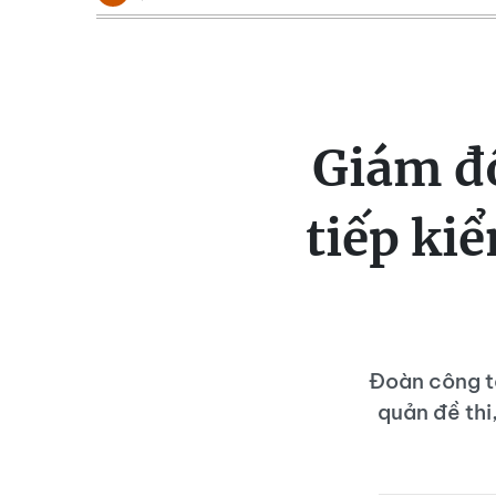
Giám đ
tiếp kiể
Đoàn công t
quản đề thi,