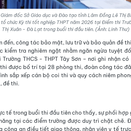
, Giám đốc Sở Giáo dục và Đào tạo tỉnh Lâm Đồng Lê Thị B
 tổ chức Kỳ thi tốt nghiệp THPT năm 2026 tại Điểm thi Tr
Thị Xuân - Đà Lạt trong buổi thi đầu tiên. (Ảnh: Linh Thư)
 đến, công tác bảo mật, lưu trữ và bảo quản đề thi
ợc kiểm tra nghiêm ngặt nhằm ngăn ngừa tuyệt đố
i Trường THCS - THPT Tây Sơn – nơi ghi nhận có 
thi được bố trí tại 28 phòng thi, đoàn công tác đã
rình sắp xếp cán bộ coi thi và quy cách niêm phon
, đề thi.
c tế trong buổi thi đầu tiên cho thấy, sự phối hợp
năng tại các điểm trường được duy trì chặt chẽ. 
ng công an điều tiết giao thông, nhân viên y tế tr