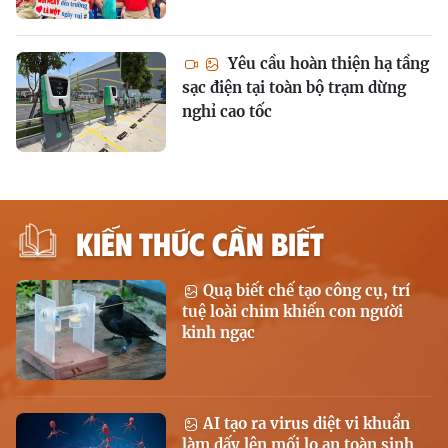
Yêu cầu hoàn thiện hạ tầng
sạc điện tại toàn bộ trạm dừng
nghỉ cao tốc
KIẾN THỨC CẦN BIẾT
Quạ biết chế tạo công cụ, trí
tuệ loài chim khiến con người
kinh ngạc
AI tạo ra virus diệt vi khuẩn
làm dấy lên mối lo an toàn sinh