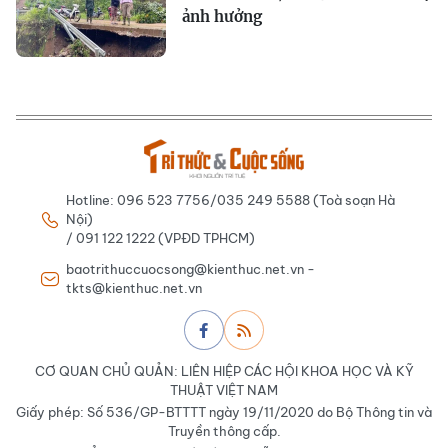
ảnh hưởng
Hotline: 096 523 7756/035 249 5588 (Toà soạn Hà
Nội)
/ 091 122 1222 (VPĐD TPHCM)
baotrithuccuocsong@kienthuc.net.vn -
tkts@kienthuc.net.vn
CƠ QUAN CHỦ QUẢN: LIÊN HIỆP CÁC HỘI KHOA HỌC VÀ KỸ
THUẬT VIỆT NAM
Giấy phép: Số 536/GP-BTTTT ngày 19/11/2020 do Bộ Thông tin và
Truyền thông cấp.