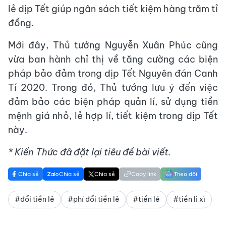
lẻ dịp Tết giúp ngân sách tiết kiệm hàng trăm tỉ
đồng.
Mới đây, Thủ tướng Nguyễn Xuân Phúc cũng
vừa ban hành chỉ thị về tăng cường các biện
pháp bảo đảm trong dịp Tết Nguyên đán Canh
Tí 2020. Trong đó, Thủ tướng lưu ý đến việc
đảm bảo các biện pháp quản lí, sử dụng tiền
mệnh giá nhỏ, lẻ hợp lí, tiết kiệm trong dịp Tết
này.
* Kiến Thức đã đặt lại tiêu đề bài viết.
Chia sẻ
Chia sẻ
Chia sẻ
Copy link
Theo dõi
#đổi tiền lẻ
#phí đổi tiền lẻ
#tiền lẻ
#tiền lì xì