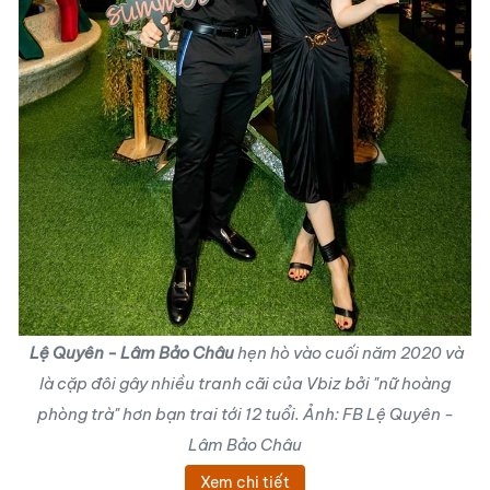
Lệ Quyên - Lâm Bảo Châu
hẹn hò vào cuối năm 2020 và
là cặp đôi gây nhiều tranh cãi của Vbiz bởi "nữ hoàng
phòng trà" hơn bạn trai tới 12 tuổi. Ảnh: FB Lệ Quyên -
Lâm Bảo Châu
Xem chi tiết