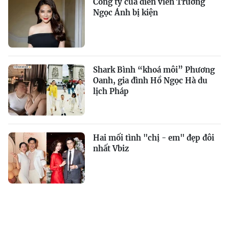
Công ty của diễn viên Trương
Ngọc Ánh bị kiện
Shark Bình “khoá môi” Phương
Oanh, gia đình Hồ Ngọc Hà du
lịch Pháp
Hai mối tình "chị - em" đẹp đôi
nhất Vbiz