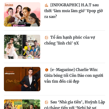
[INFOGRAPHIC] H.A.T sau
thời ‘làm mưa làm gió’ Vpop giờ
ra sao?
Tổ ấm hạnh phúc của vợ
chồng 'lính chì' 9X
[e-Magazine] Charlie Win:
Giữa bóng tối Côn Đảo con người
vẫn tìm đến cái đẹp
Sau ‘Nhà gia tiên’, Huỳnh Lập
có thắng tiếp với ‘Nghỉ hè sợ