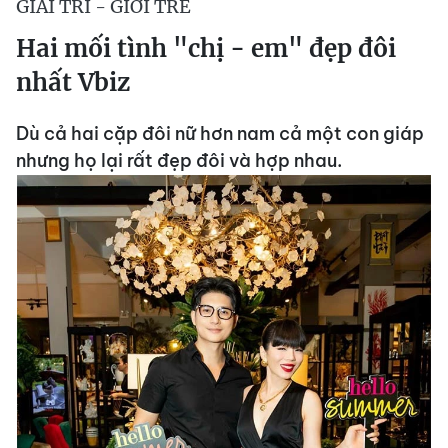
GIẢI TRÍ - GIỚI TRẺ
Hai mối tình "chị - em" đẹp đôi
nhất Vbiz
Dù cả hai cặp đôi nữ hơn nam cả một con giáp
nhưng họ lại rất đẹp đôi và hợp nhau.