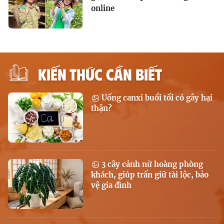
online
KIẾN THỨC CẦN BIẾT
Uống canxi buổi tối có gây hại
thận?
3 cây cảnh nữ hoàng phòng
khách, giúp trấn giữ tài lộc, bảo
vệ gia đình