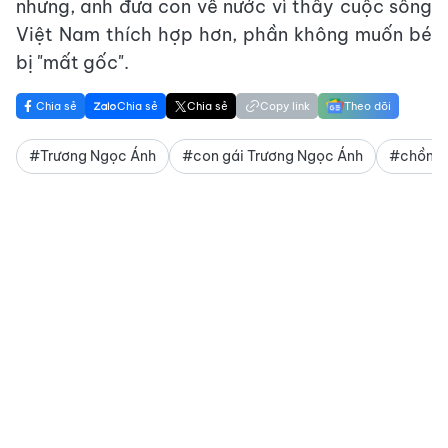
nhưng, anh đưa con về nước vì thấy cuộc sống
Việt Nam thích hợp hơn, phần không muốn bé
bị "mất gốc".
Chia sẻ
Chia sẻ
Chia sẻ
Copy link
Theo dõi
#Trương Ngọc Ánh
#con gái Trương Ngọc Ánh
#chồng 