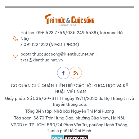
Hotline: 096 523 7756/035 249 5588 (Toà soạn Hà
Nội)
/ 091 122 1222 (VPĐD TPHCM)
baotrithuccuocsong@kienthuc.net.vn -
tkts@kienthuc.net.vn
CƠ QUAN CHỦ QUẢN: LIÊN HIỆP CÁC HỘI KHOA HỌC VÀ KỸ
THUẬT VIỆT NAM
Giấy phép: Số 536/GP-BTTTT ngày 19/11/2020 do Bộ Thông tin và
Truyền thông cấp.
Tổng Biên tập: Nhà báo Nguyễn Thị Mai Hương
Tòa soạn: Số 70 Trần Hưng Đạo, phường Cửa Nam, Hà Nội.
VPĐD tại TP.HCM: 590/24 Phan Văn Trị, phường Hạnh Thông,
Thành phố Hồ Chí Minh.