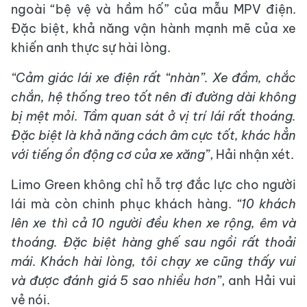
ngoài “bệ vệ và hầm hố” của mẫu MPV điện.
Đặc biệt, khả năng vận hành mạnh mẽ của xe
khiến anh thực sự hài lòng.
“Cảm giác lái xe điện rất “nhàn”. Xe đầm, chắc
chắn, hệ thống treo tốt nên đi đường dài không
bị mệt mỏi. Tầm quan sát ở vị trí lái rất thoáng.
Đặc biệt là khả năng cách âm cực tốt, khác hẳn
với tiếng ồn động cơ của xe xăng”
, Hải nhận xét.
Limo Green không chỉ hỗ trợ đắc lực cho người
lái mà còn chinh phục khách hàng.
“10 khách
lên xe thì cả 10 người đều khen xe rộng, êm và
thoáng. Đặc biệt hàng ghế sau ngồi rất thoải
mái. Khách hài lòng, tôi
chạy xe cũng thấy vui
và được đánh giá 5 sao nhiều hơn”
, anh Hải vui
vẻ nói.