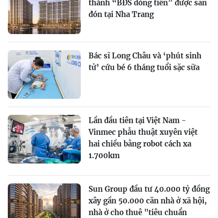
thành “BĐS dòng tiền” được săn
đón tại Nha Trang
Bác sĩ Long Châu và ‘phút sinh
tử’ cứu bé 6 tháng tuổi sặc sữa
Lần đầu tiên tại Việt Nam -
Vinmec phẫu thuật xuyên việt
hai chiều bằng robot cách xa
1.700km
Sun Group đầu tư 40.000 tỷ đồng
xây gần 50.000 căn nhà ở xã hội,
nhà ở cho thuê "tiêu chuẩn