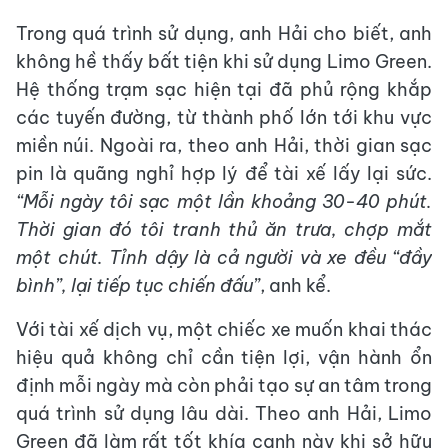
Trong quá trình sử dụng, anh Hải cho biết, anh
không hề thấy bất tiện khi sử dụng Limo Green.
Hệ thống trạm sạc hiện tại đã phủ rộng khắp
các tuyến đường, từ thành phố lớn tới khu vực
miền núi. Ngoài ra, theo anh Hải, thời gian sạc
pin là quãng nghỉ hợp lý để tài xế lấy lại sức.
“Mỗi ngày tôi sạc một lần khoảng 30-40 phút.
Thời gian đó tôi tranh thủ ăn trưa, chợp mắt
một chút. Tỉnh dậy là cả người và xe đều “đầy
bình”, lại tiếp tục chiến đấu”
, anh kể.
Với tài xế dịch vụ, một chiếc xe muốn khai thác
hiệu quả không chỉ cần tiện lợi, vận hành ổn
định mỗi ngày mà còn phải tạo sự an tâm trong
quá trình sử dụng lâu dài. Theo anh Hải, Limo
Green đã làm rất tốt khía cạnh này khi sở hữu