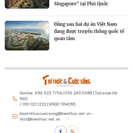
Singapore" tại Phú Quốc
Đằng sau hai dự án Việt Nam
đang được truyền thông quốc tế
quan tâm
Hotline: 096 523 7756/035 249 5588 (Toà soạn Hà
Nội)
/ 091 122 1222 (VPĐD TPHCM)
baotrithuccuocsong@kienthuc.net.vn -
tkts@kienthuc.net.vn