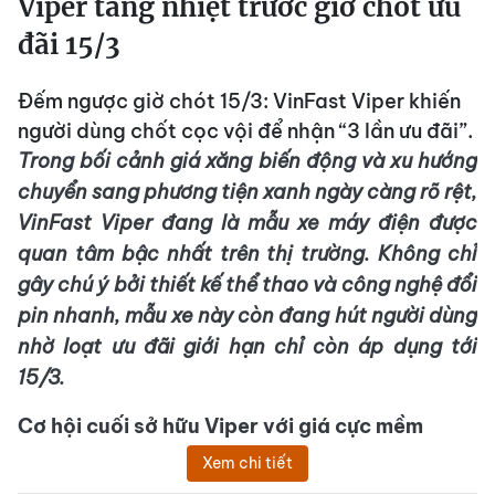
Viper tăng nhiệt trước giờ chót ưu
đãi 15/3
Đếm ngược giờ chót 15/3: VinFast Viper khiến
người dùng chốt cọc vội để nhận “3 lần ưu đãi”.
Trong bối cảnh giá xăng biến động và xu hướng
chuyển sang phương tiện xanh ngày càng rõ rệt,
VinFast Viper đang
là
mẫu xe máy điện được
quan tâm
bậc nhất
trên thị trường. Không chỉ
gây chú ý bởi thiết kế thể thao và công nghệ đổi
pin nhanh, mẫu xe này còn đang hút người dùng
nhờ loạt ưu đãi giới hạn chỉ còn áp dụng tới
15/3.
Cơ hội cuối sở hữu Viper với giá cực mềm
Xem chi tiết