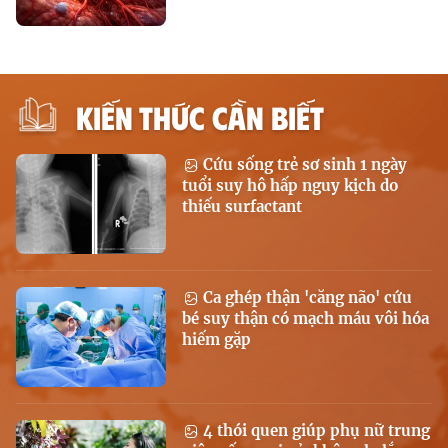
KIẾN THỨC CẦN BIẾT
Cứu sống trẻ sơ sinh 1 ngày
tuổi suy hô hấp nguy kịch do
thiếu surfactant
Ca ghép thận 'căng não' cứu
bé suy thận có mạch máu vôi hóa
hiếm gặp
4 thói quen giúp phụ nữ trung