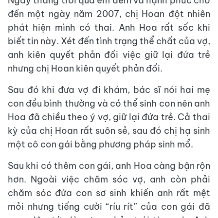
Ngày tháng trôi qua êm đềm và hạnh phúc cho
đến một ngày năm 2007, chị Hoan đột nhiên
phát hiện mình có thai. Anh Hoa rất sốc khi
biết tin này. Xét đến tình trạng thể chất của vợ,
anh kiên quyết phản đối việc giữ lại đứa trẻ
nhưng chị Hoan kiên quyết phản đối.
Sau đó khi đưa vợ đi khám, bác sĩ nói hai mẹ
con đều bình thường và có thể sinh con nên anh
Hoa đã chiều theo ý vợ, giữ lại đứa trẻ. Cả thai
kỳ của chị Hoan rất suôn sẻ, sau đó chị hạ sinh
một cô con gái bằng phương pháp sinh mổ.
Sau khi có thêm con gái, anh Hoa càng bận rộn
hơn. Ngoài việc chăm sóc vợ, anh còn phải
chăm sóc đứa con sơ sinh khiến anh rất mệt
mỏi nhưng tiếng cười “ríu rít” của con gái đã