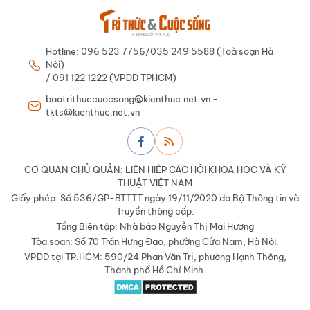
Hotline: 096 523 7756/035 249 5588 (Toà soạn Hà
Nội)
/ 091 122 1222 (VPĐD TPHCM)
baotrithuccuocsong@kienthuc.net.vn -
tkts@kienthuc.net.vn
CƠ QUAN CHỦ QUẢN: LIÊN HIỆP CÁC HỘI KHOA HỌC VÀ KỸ
THUẬT VIỆT NAM
Giấy phép: Số 536/GP-BTTTT ngày 19/11/2020 do Bộ Thông tin và
Truyền thông cấp.
Tổng Biên tập: Nhà báo Nguyễn Thị Mai Hương
Tòa soạn: Số 70 Trần Hưng Đạo, phường Cửa Nam, Hà Nội.
VPĐD tại TP.HCM: 590/24 Phan Văn Trị, phường Hạnh Thông,
Thành phố Hồ Chí Minh.