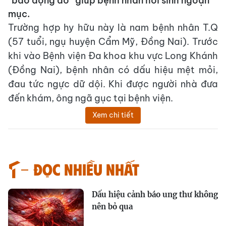
“báo động đỏ” giúp bệnh nhân hồi sinh ngoạn
mục.
Trường hợp hy hữu này là nam bệnh nhân T.Q
(57 tuổi, ngụ huyện Cẩm Mỹ, Đồng Nai). Trước
khi vào Bệnh viện Đa khoa khu vực Long Khánh
(Đồng Nai), bệnh nhân có dấu hiệu mệt mỏi,
đau tức ngực dữ dội. Khi được người nhà đưa
đến khám, ông ngã gục tại bệnh viện.
Xem chi tiết
Đọc nhiều nhất
Dấu hiệu cảnh báo ung thư không
nên bỏ qua