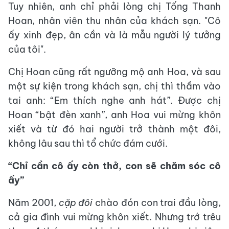
Tuy nhiên, anh chỉ phải lòng chị Tống Thanh
Hoan, nhân viên thu nhân của khách sạn. "Cô
ấy xinh đẹp, ân cần và là mẫu người lý tưởng
của tôi".
Chị Hoan cũng rất ngưỡng mộ anh Hoa, và sau
một sự kiện trong khách sạn, chị thì thầm vào
tai anh: “Em thích nghe anh hát”. Được chị
Hoan “bật đèn xanh”, anh Hoa vui mừng khôn
xiết và từ đó hai người trở thành một đôi,
không lâu sau thì tổ chức đám cưới.
“Chỉ cần cô ấy còn thở, con sẽ chăm sóc cô
ấy”
Năm 2001,
cặp đôi
chào đón con trai đầu lòng,
cả gia đình vui mừng khôn xiết. Nhưng trớ trêu