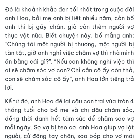
Đó là khoảnh khắc đen tối nhất trong cuộc đời
anh Hoa, bởi mẹ anh bị liệt nhiều năm, còn bố
anh thì bị gãy chân, giờ còn thêm người vợ
thực vật nữa. Biết chuyện này, bố mắng anh:
“Chúng tôi một người bị thương, một người bị
tàn tật, giờ anh nghỉ việc chăm vợ thì nhà mình
ăn bằng cái gì?”. “Nếu con không nghỉ việc thì
ai sẽ chăm sóc vợ con? Chỉ cần cô ấy còn thở,
con sẽ chăm sóc cô ấy”, anh Hoa lớn tiếng trả
lời.
Kể từ đó, anh Hoa để lại cậu con trai vừa tròn 4
tháng tuổi cho bố mẹ và chị dâu chăm sóc,
đồng thời dành hết tâm sức để chăm sóc vợ
mỗi ngày. Sợ vợ bị teo cơ, anh Hoa giúp vợ lật
người, cử động tay chân, xoa bóp cho vợ mỗi