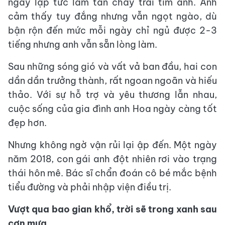
ngay lập tức làm tan chảy trái tim anh. Anh
cảm thấy tuy đắng nhưng vẫn ngọt ngào, dù
bận rộn đến mức mỗi ngày chỉ ngủ được 2-3
tiếng nhưng anh vẫn sẵn lòng làm.
Sau những sóng gió và vất vả ban đầu, hai con
dần dần trưởng thành, rất ngoan ngoãn và hiếu
thảo. Với sự hỗ trợ và yêu thương lẫn nhau,
cuộc sống của gia đình anh Hoa ngày càng tốt
đẹp hơn.
Nhưng không ngờ vận rủi lại ập đến. Một ngày
năm 2018, con gái anh đột nhiên rơi vào trạng
thái hôn mê. Bác sĩ chẩn đoán cô bé mắc bệnh
tiểu đường và phải nhập viện điều trị.
Vượt qua bao gian khổ, trời sẽ trong xanh sau
cơn mưa