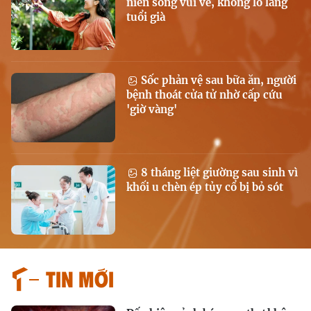
niên sống vui vẻ, không lo lắng
tuổi già
Sốc phản vệ sau bữa ăn, người
bệnh thoát cửa tử nhờ cấp cứu
'giờ vàng'
8 tháng liệt giường sau sinh vì
khối u chèn ép tủy cổ bị bỏ sót
Tin mới