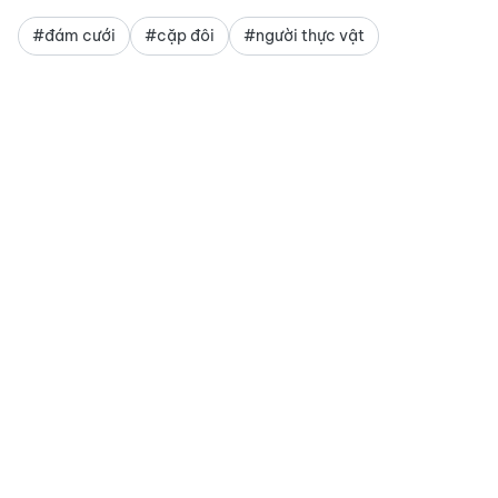
#đám cưới
#cặp đôi
#người thực vật