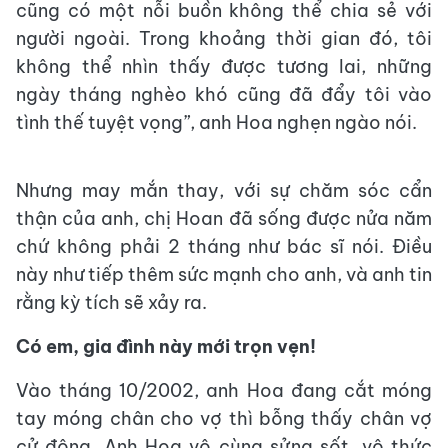
cũng có một nỗi buồn không thể chia sẻ với
người ngoài. Trong khoảng thời gian đó, tôi
không thể nhìn thấy được tương lai, những
ngày tháng nghèo khó cũng đã đẩy tôi vào
tình thế tuyệt vọng”, anh Hoa nghẹn ngào nói.
Nhưng may mắn thay, với sự chăm sóc cẩn
thận của anh, chị Hoan đã sống được nửa năm
chứ không phải 2 tháng như bác sĩ nói. Điều
này như tiếp thêm sức mạnh cho anh, và anh tin
rằng kỳ tích sẽ xảy ra.
Có em, gia đình này mới trọn vẹn!
Vào tháng 10/2002, anh Hoa đang cắt móng
tay móng chân cho vợ thì bỗng thấy chân vợ
cử động. Anh Hoa vô cùng sửng sốt, vô thức