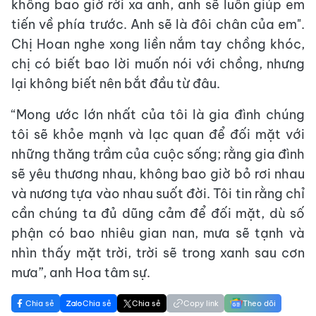
không bao giờ rời xa anh, anh sẽ luôn giúp em
tiến về phía trước. Anh sẽ là đôi chân của em".
Chị Hoan nghe xong liền nắm tay chồng khóc,
chị có biết bao lời muốn nói với chồng, nhưng
lại không biết nên bắt đầu từ đâu.
“Mong ước lớn nhất của tôi là gia đình chúng
tôi sẽ khỏe mạnh và lạc quan để đối mặt với
những thăng trầm của cuộc sống; rằng gia đình
sẽ yêu thương nhau, không bao giờ bỏ rơi nhau
và nương tựa vào nhau suốt đời. Tôi tin rằng chỉ
cần chúng ta đủ dũng cảm để đối mặt, dù số
phận có bao nhiêu gian nan, mưa sẽ tạnh và
nhìn thấy mặt trời, trời sẽ trong xanh sau cơn
mưa”, anh Hoa tâm sự.
Chia sẻ
Chia sẻ
Chia sẻ
Copy link
Theo dõi