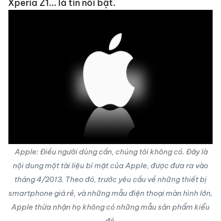
Xperia Z1... là tin nổi bật.
Apple: Điều người dùng cần, chúng tôi không có. Đây là
nội dung một tài liệu bí mật của Apple, được đưa ra vào
tháng 4/2013. Theo đó, trước yêu cầu về những thiết bị
smartphone giá rẻ, và những mẫu điện thoại màn hình lớn,
Apple thừa nhận họ không có những mẫu sản phẩm kiểu
đó.