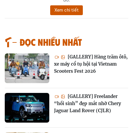
Xem chi tiết
Đọc nhiều nhất
[GALLERY] Hàng trăm ôtô,
xe máy cổ tụ hội tại Vietnam
Scooters Fest 2026
[GALLERY] Freelander
“hồi sinh” đẹp mắt nhờ Chery
Jaguar Land Rover (CJLR)