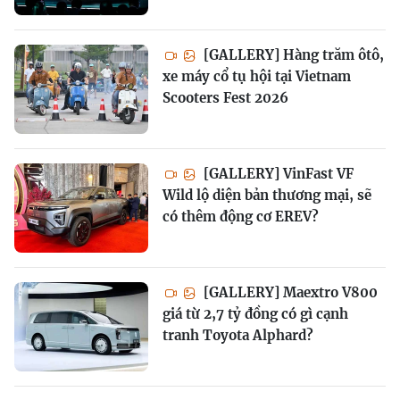
[GALLERY] Hàng trăm ôtô,
xe máy cổ tụ hội tại Vietnam
Scooters Fest 2026
[GALLERY] VinFast VF
Wild lộ diện bản thương mại, sẽ
có thêm động cơ EREV?
[GALLERY] Maextro V800
giá từ 2,7 tỷ đồng có gì cạnh
tranh Toyota Alphard?