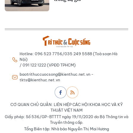
Hotline: 096 523 7756/035 249 5588 (Toà soạn Hà
Nội)
/ 091 122 1222 (VPĐD TPHCM)
baotrithuccuocsong@kienthuc.net.vn -
tkts@kienthuc.net.vn
CƠ QUAN CHỦ QUẢN: LIÊN HIỆP CÁC HỘI KHOA HỌC VÀ KỸ
THUẬT VIỆT NAM
Giấy phép: Số 536/GP-BTTTT ngày 19/11/2020 do Bộ Thông tin và
Truyền thông cấp.
Tổng Biên tập: Nhà báo Nguyễn Thị Mai Hương