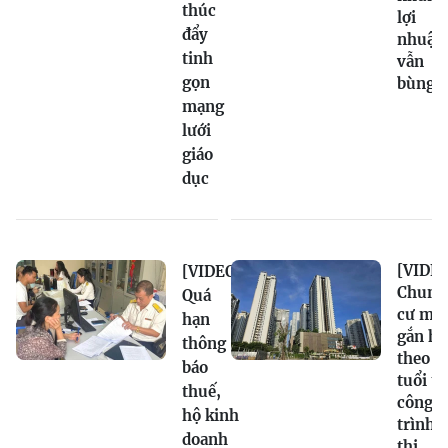
thúc
lợi
đẩy
nhuận
tinh
vẫn
gọn
bùng 
mạng
lưới
giáo
dục
[VIDEO
[VIDEO]
Chung
Quá
cư mới
hạn
gắn hạ
thông
theo
báo
tuổi t
thuế,
công
hộ kinh
trình,
doanh
thị