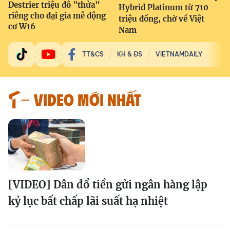
Destrier triệu đô "thửa"
Hybrid Platinum từ 710
riêng cho đại gia mê động
triệu đồng, chờ về Việt
cơ W16
Nam
TT&CS
KH & ĐS
VIETNAMDAILY
VIDEO MỚI NHẤT
[VIDEO] Dân đổ tiền gửi ngân hàng lập
kỷ lục bất chấp lãi suất hạ nhiệt