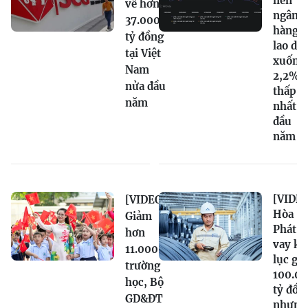
liên
về hơn
ngân
37.000
hàng
tỷ đồng
lao dố
tại Việt
xuống
Nam
2,2%,
nửa đầu
thấp
năm
nhất t
đầu
năm
[VIDEO
[VIDEO]
Hòa
Giảm
Phát n
hơn
vay kỷ
11.000
lục gầ
trường
100.0
học, Bộ
tỷ đồn
GD&ĐT
nhưng