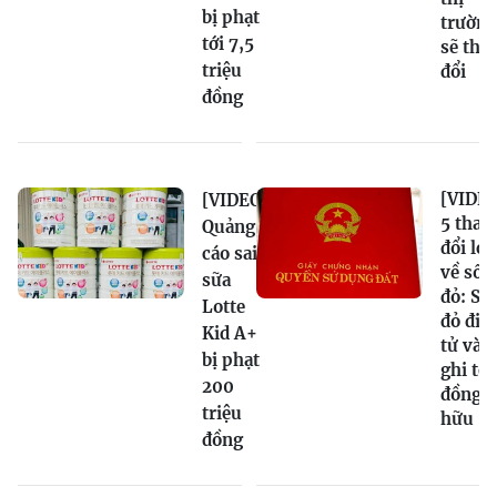
bị phạt
trường
tới 7,5
sẽ tha
triệu
đổi
đồng
[VIDEO
[VIDEO]
5 thay
Quảng
đổi lớn
cáo sai
về sổ
sữa
đỏ: Sổ
Lotte
đỏ điệ
Kid A+
tử và
bị phạt
ghi tê
200
đồng s
triệu
hữu
đồng