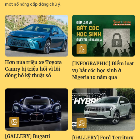
một số nâng cấp đáng chú ý.
Hơn nửa triệu xe Toyota
[INFOGRAPHIC] Điểm loạt
Camry bị triệu hồi vì lỗi
vụ bắt cóc học sinh ở
đồng hồ kỹ thuật số
Nigeria 10 năm qua
[GALLERY] Bugatti
[GALLERY] Ford Territory