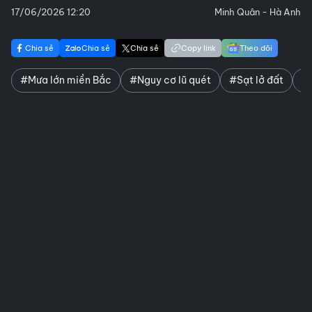
17/06/2026 12:20
Minh Quân - Hà Anh
Chia sẻ
Chia sẻ
Chia sẻ
Copy link
Theo dõi
#Mưa lớn miền Bắc
#Nguy cơ lũ quét
#Sạt lở đất
#D