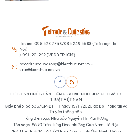
Hotline: 096 523 7756/035 249 5588 (Toà soạn Hà
Nội)
/ 091 122 1222 (VPĐD TPHCM)
baotrithuccuocsong@kienthuc.net.vn -
tkts@kienthuc.net.vn
CƠ QUAN CHỦ QUẢN: LIÊN HIỆP CÁC HỘI KHOA HỌC VÀ KỸ
THUẬT VIỆT NAM
Giấy phép: Số 536/GP-BTTTT ngày 19/11/2020 do Bộ Thông tin và
Truyền thông cấp.
Tổng Biên tập: Nhà báo Nguyễn Thị Mai Hương
Tòa soạn: Số 70 Trần Hưng Đạo, phường Cửa Nam, Hà Nội.
VPĐD tại TP.HCM: 590/24 Phan Văn Trị, phường Hạnh Thông,