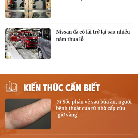
Nissan đã có lãi trở lại sau nhiều
năm thua lỗ
KIẾN THỨC CẦN BIẾT
Sốc phản vệ sau bữa ăn, người
bệnh thoát cửa tử nhờ cấp cứu
'giờ vàng'