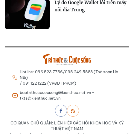
Lý do Google Wallet lỗi trên máy
nội địa Trung
Hotline: 096 523 7756/035 249 5588 (Toà soạn Hà
Nội)
/ 091 122 1222 (VPĐD TPHCM)
baotrithuccuocsong@kienthuc.net.vn -
tkts@kienthuc.net.vn
CƠ QUAN CHỦ QUẢN: LIÊN HIỆP CÁC HỘI KHOA HỌC VÀ KỸ
THUẬT VIỆT NAM