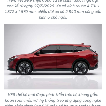
niêm yết 999 triệu đồng và sẽ chính thức nhận đặt
cọc kể từ ngày 27/5/2026. Xe có kích thước 4.701 x
1.872 x 1.670 mm, chiều dài cơ sở 2.840 mm cùng cấu
hình 5 chỗ ngồi.
VF8 thế hệ mới được phát triển trên hệ khung gầm
hoàn toàn mới, với hệ thống treo ứng dụng công nghệ
giảm chấn thích ứng FSD trên cả hai trục trước và sau,