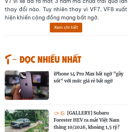
V7 vì xe đã ra mắt 3 năm mà chưa trải qua lần
thay đổi nào. Tuy nhiên thay vì VF7, VF8 xuất
hiện khiến cộng đồng mạng bất ngờ.
Xem chi tiết
Đọc nhiều nhất
iPhone 14 Pro Max bất ngờ "gây
sốt" với mức giá rẻ bất ngờ
[GALLERY] Subaru
Forester HEV ra mắt Việt Nam
tháng 10/2026, khoảng 1,5 tỷ?