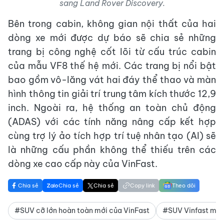
sang Land Rover Discovery.
Bên trong cabin, không gian nội thất của hai
dòng xe mới được dự báo sẽ chia sẻ những
trang bị công nghệ cốt lõi từ cấu trúc cabin
của mẫu VF8 thế hệ mới. Các trang bị nổi bật
bao gồm vô-lăng vát hai đáy thể thao và màn
hình thông tin giải trí trung tâm kích thước 12,9
inch. Ngoài ra, hệ thống an toàn chủ động
(ADAS) với các tính năng nâng cấp kết hợp
cùng trợ lý ảo tích hợp trí tuệ nhân tạo (AI) sẽ
là những cấu phần không thể thiếu trên các
dòng xe cao cấp này của VinFast.
Chia sẻ
Chia sẻ
Chia sẻ
Copy link
Theo dõi
#SUV cỡ lớn hoàn toàn mới của VinFast
#SUV Vinfast mới