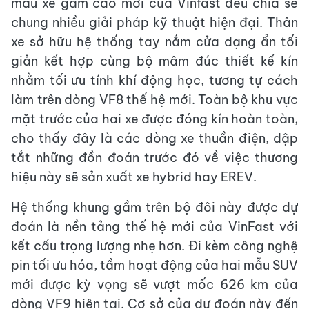
mẫu xe gầm cao mới của Vinfast đều chia sẻ
chung nhiều giải pháp kỹ thuật hiện đại. Thân
xe sở hữu hệ thống tay nắm cửa dạng ẩn tối
giản kết hợp cùng bộ mâm đúc thiết kế kín
nhằm tối ưu tính khí động học, tương tự cách
làm trên dòng VF8 thế hệ mới. Toàn bộ khu vực
mặt trước của hai xe được đóng kín hoàn toàn,
cho thấy đây là các dòng xe thuần điện, dập
tắt những đồn đoán trước đó về việc thương
hiệu này sẽ sản xuất xe hybrid hay EREV.
Hệ thống khung gầm trên bộ đôi này được dự
đoán là nền tảng thế hệ mới của VinFast với
kết cấu trọng lượng nhẹ hơn. Đi kèm công nghệ
pin tối ưu hóa, tầm hoạt động của hai mẫu SUV
mới được kỳ vọng sẽ vượt mốc 626 km của
dòng VF9 hiện tại. Cơ sở của dự đoán này đến