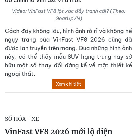
đó chính là VinFast VF8 mới.
Video: VinFast VF8 lột xác đầy tranh cãi? (Theo:
GearUpVN)
Cách đây không lâu, hình ảnh rò rỉ và không hề
ngụy trang của VinFast VF8 2026 cũng đã
được lan truyền trên mạng. Qua những hình ảnh
này, có thể thấy mẫu SUV hạng trung này sở
hữu một số thay đổi đáng kể về mặt thiết kế
ngoại thất.
Xem chi tiết
SỐ HÓA - XE
VinFast VF8 2026 mới lộ diện