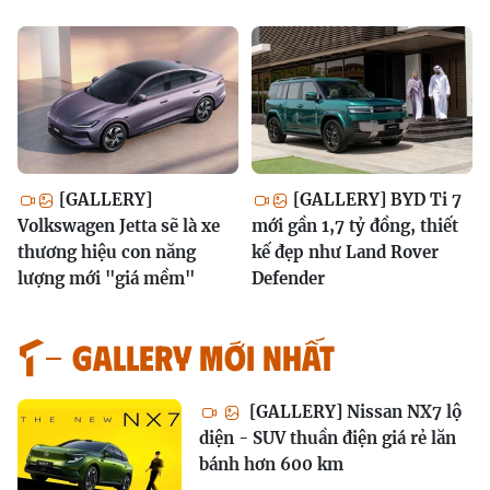
[GALLERY]
[GALLERY] BYD Ti 7
Volkswagen Jetta sẽ là xe
mới gần 1,7 tỷ đồng, thiết
thương hiệu con năng
kế đẹp như Land Rover
lượng mới "giá mềm"
Defender
GALLERY MỚI NHẤT
[GALLERY] Nissan NX7 lộ
diện - SUV thuần điện giá rẻ lăn
bánh hơn 600 km