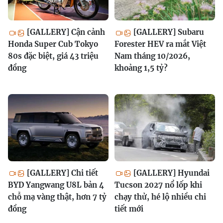
[GALLERY] Cận cảnh
[GALLERY] Subaru
Honda Super Cub Tokyo
Forester HEV ra mắt Việt
80s đặc biệt, giá 43 triệu
Nam tháng 10/2026,
đồng
khoảng 1,5 tỷ?
[GALLERY] Chi tiết
[GALLERY] Hyundai
BYD Yangwang U8L bản 4
Tucson 2027 nổ lốp khi
chỗ mạ vàng thật, hơn 7 tỷ
chạy thử, hé lộ nhiều chi
đồng
tiết mới