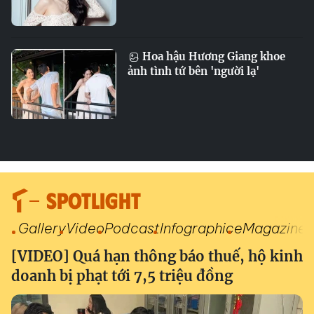
Hoa hậu Hương Giang khoe
ảnh tình tứ bên 'người lạ'
SPOTLIGHT
Gallery
Video
Podcast
Infographic
eMagazine
[VIDEO] Quá hạn thông báo thuế, hộ kinh
doanh bị phạt tới 7,5 triệu đồng