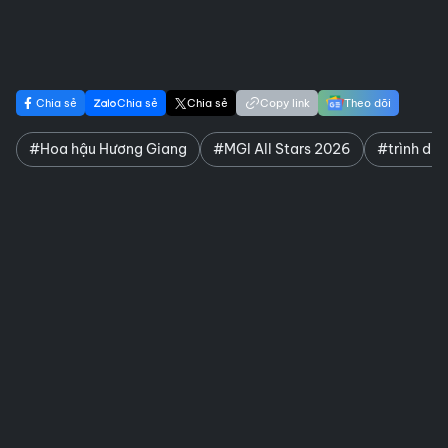
Chia sẻ
Chia sẻ
Chia sẻ
Copy link
Theo dõi
#Hoa hậu Hương Giang
#MGI All Stars 2026
#trình diễ