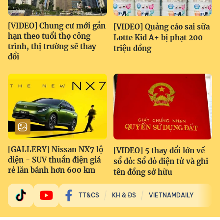
[VIDEO] Chung cư mới gắn
[VIDEO] Quảng cáo sai sữa
hạn theo tuổi thọ công
Lotte Kid A+ bị phạt 200
trình, thị trường sẽ thay
triệu đồng
đổi
[GALLERY] Nissan NX7 lộ
[VIDEO] 5 thay đổi lớn về
diện - SUV thuần điện giá
sổ đỏ: Sổ đỏ điện tử và ghi
rẻ lăn bánh hơn 600 km
tên đồng sở hữu
TT&CS
KH & ĐS
VIETNAMDAILY