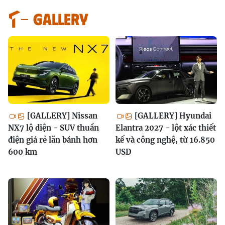
GALLERY
[GALLERY] Nissan
[GALLERY] Hyundai
NX7 lộ diện - SUV thuần
Elantra 2027 - lột xác thiết
điện giá rẻ lăn bánh hơn
kế và công nghệ, từ 16.850
600 km
USD