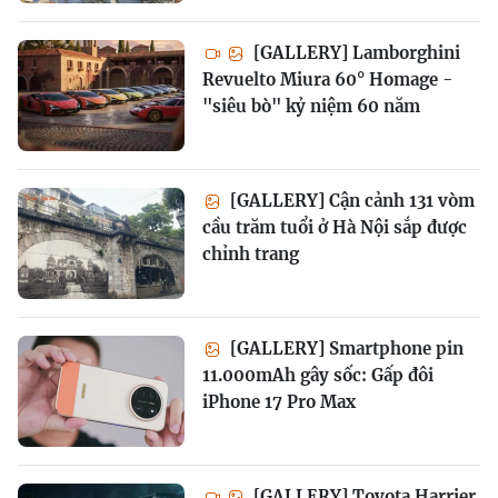
[GALLERY] Lamborghini
Revuelto Miura 60° Homage -
"siêu bò" kỷ niệm 60 năm
[GALLERY] Cận cảnh 131 vòm
cầu trăm tuổi ở Hà Nội sắp được
chỉnh trang
[GALLERY] Smartphone pin
11.000mAh gây sốc: Gấp đôi
iPhone 17 Pro Max
[GALLERY] Toyota Harrier