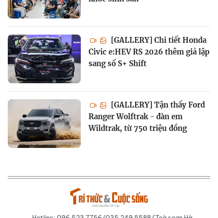
[GALLERY] Chi tiết Honda
Civic e:HEV RS 2026 thêm giả lập
sang số S+ Shift
[GALLERY] Tận thấy Ford
Ranger Wolftrak - đàn em
Wildtrak, từ 750 triệu đồng
Hotline: 096 523 7756/035 249 5588 (Toà soạn Hà