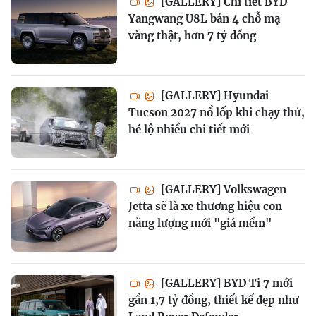
[GALLERY] Chi tiết BYD
Yangwang U8L bản 4 chỗ mạ
vàng thật, hơn 7 tỷ đồng
[GALLERY] Hyundai
Tucson 2027 nổ lốp khi chạy thử,
hé lộ nhiều chi tiết mới
[GALLERY] Volkswagen
Jetta sẽ là xe thương hiệu con
năng lượng mới "giá mềm"
[GALLERY] BYD Ti 7 mới
gần 1,7 tỷ đồng, thiết kế đẹp như