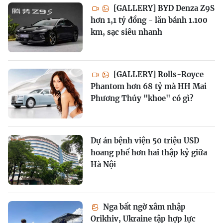
[GALLERY] BYD Denza Z9S
hơn 1,1 tỷ đồng - lăn bánh 1.100
km, sạc siêu nhanh
[GALLERY] Rolls-Royce
Phantom hơn 68 tỷ mà HH Mai
Phương Thúy "khoe" có gì?
Dự án bệnh viện 50 triệu USD
hoang phế hơn hai thập kỷ giữa
Hà Nội
Nga bất ngờ xâm nhập
Orikhiv, Ukraine tập hợp lực