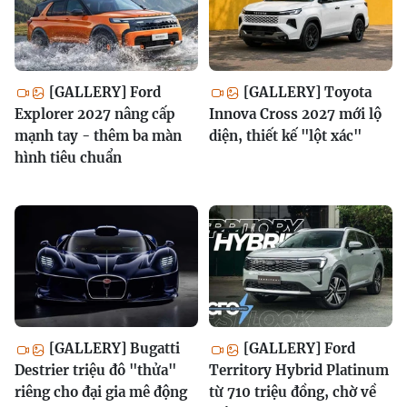
[GALLERY] Ford
[GALLERY] Toyota
Explorer 2027 nâng cấp
Innova Cross 2027 mới lộ
mạnh tay - thêm ba màn
diện, thiết kế "lột xác"
hình tiêu chuẩn
[GALLERY] Bugatti
[GALLERY] Ford
Destrier triệu đô "thửa"
Territory Hybrid Platinum
riêng cho đại gia mê động
từ 710 triệu đồng, chờ về