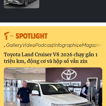
SPOTLIGHT
Gallery
Video
Podcast
Infographic
eMagazine
Toyota Land Cruiser V8 2026 chạy gần 1
triệu km, động cơ và hộp số vẫn zin