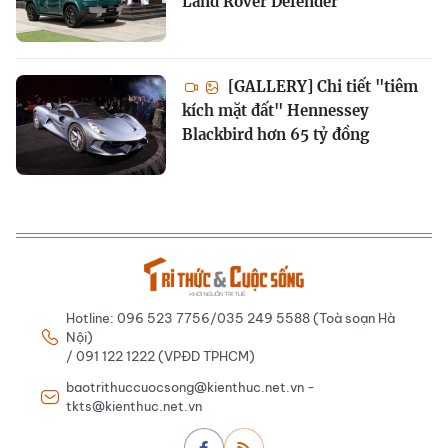
Land Rover Defender
[GALLERY] Chi tiết "tiêm
kích mặt đất" Hennessey
Blackbird hơn 65 tỷ đồng
Hotline: 096 523 7756/035 249 5588 (Toà soạn Hà
Nội)
/ 091 122 1222 (VPĐD TPHCM)
baotrithuccuocsong@kienthuc.net.vn -
tkts@kienthuc.net.vn