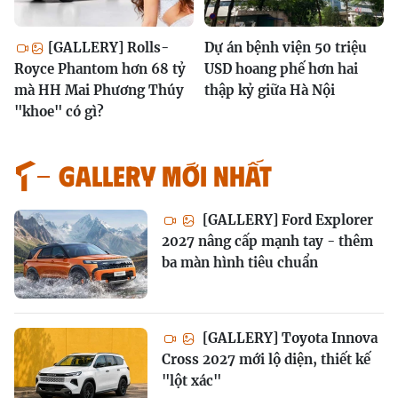
[GALLERY] Rolls-
Dự án bệnh viện 50 triệu
Royce Phantom hơn 68 tỷ
USD hoang phế hơn hai
mà HH Mai Phương Thúy
thập kỷ giữa Hà Nội
"khoe" có gì?
GALLERY MỚI NHẤT
[GALLERY] Ford Explorer
2027 nâng cấp mạnh tay - thêm
ba màn hình tiêu chuẩn
[GALLERY] Toyota Innova
Cross 2027 mới lộ diện, thiết kế
"lột xác"