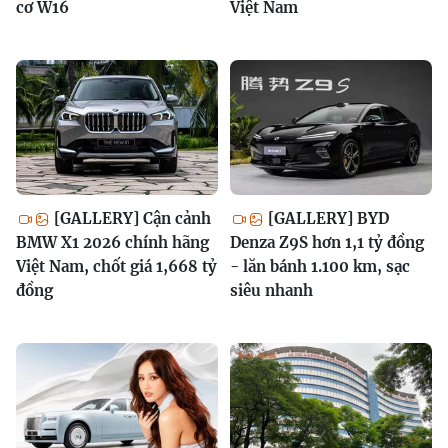
cơ W16
Việt Nam
[GALLERY] Cận cảnh
[GALLERY] BYD
BMW X1 2026 chính hãng
Denza Z9S hơn 1,1 tỷ đồng
Việt Nam, chốt giá 1,668 tỷ
- lăn bánh 1.100 km, sạc
đồng
siêu nhanh