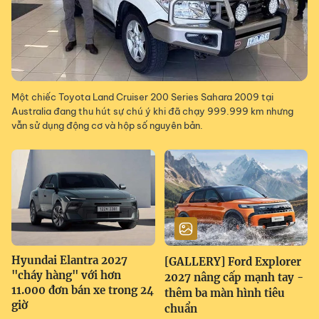
Một chiếc Toyota Land Cruiser 200 Series Sahara 2009 tại
Australia đang thu hút sự chú ý khi đã chạy 999.999 km nhưng
vẫn sử dụng động cơ và hộp số nguyên bản.
Hyundai Elantra 2027
[GALLERY] Ford Explorer
"cháy hàng" với hơn
2027 nâng cấp mạnh tay -
11.000 đơn bán xe trong 24
thêm ba màn hình tiêu
giờ
chuẩn