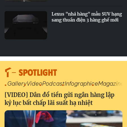
Lexus "nhá hàng" mẫu SUV hạng
sang thuần điện 3 hàng ghế mới
SPOTLIGHT
Gallery
Video
Podcast
Infographic
eMagazine
[VIDEO] Dân đổ tiền gửi ngân hàng lập
kỷ lục bất chấp lãi suất hạ nhiệt