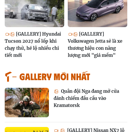
[GALLERY] Hyundai
[GALLERY]
Tucson 2027 nổ lốp khi
Volkswagen Jetta sẽ là xe
chạy thử, hé lộ nhiều chi
thương hiệu con năng
tiết mới
lượng mới "giá mềm"
GALLERY MỚI NHẤT
Quân đội Nga đang mở cửa
đánh chiếm đầu cầu vào
Kramatorsk
[GALLERY] Nissan NX7 lộ