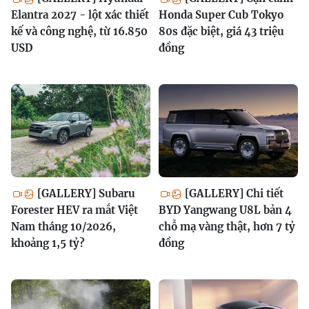
Elantra 2027 - lột xác thiết
Honda Super Cub Tokyo
kế và công nghệ, từ 16.850
80s đặc biệt, giá 43 triệu
USD
đồng
[GALLERY] Subaru
[GALLERY] Chi tiết
Forester HEV ra mắt Việt
BYD Yangwang U8L bản 4
Nam tháng 10/2026,
chỗ mạ vàng thật, hơn 7 tỷ
khoảng 1,5 tỷ?
đồng