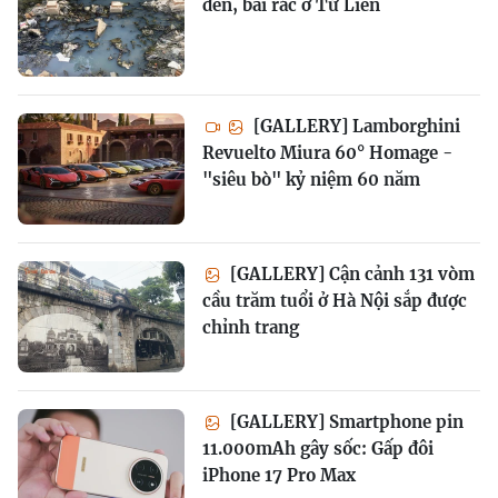
đen, bãi rác ở Tứ Liên
[GALLERY] Lamborghini
Revuelto Miura 60° Homage -
"siêu bò" kỷ niệm 60 năm
[GALLERY] Cận cảnh 131 vòm
cầu trăm tuổi ở Hà Nội sắp được
chỉnh trang
[GALLERY] Smartphone pin
11.000mAh gây sốc: Gấp đôi
iPhone 17 Pro Max