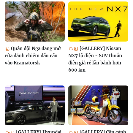
Quân đội Nga đang mở
[GALLERY] Nissan
cửa đánh chiếm đầu cầu
NX7 lộ diện - SUV thuần
vào Kramatorsk
điện giá rẻ lăn bánh hơn
600 km
[GALLERY] Hyundai
[GALLERY] Cận cảnh