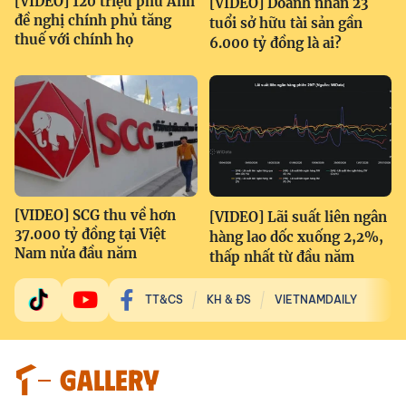
[VIDEO] 120 triệu phú Anh
[VIDEO] Doanh nhân 23
đề nghị chính phủ tăng
tuổi sở hữu tài sản gần
thuế với chính họ
6.000 tỷ đồng là ai?
[VIDEO] SCG thu về hơn
[VIDEO] Lãi suất liên ngân
37.000 tỷ đồng tại Việt
hàng lao dốc xuống 2,2%,
Nam nửa đầu năm
thấp nhất từ đầu năm
TT&CS
KH & ĐS
VIETNAMDAILY
GALLERY