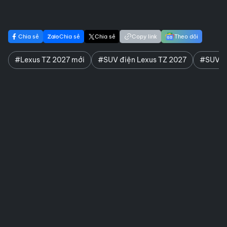
Chia sẻ
Chia sẻ
Chia sẻ
Copy link
Theo dõi
#Lexus TZ 2027 mới
#SUV điện Lexus TZ 2027
#SUV hạ