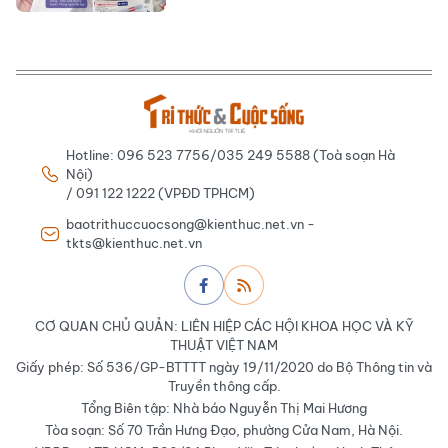
Hotline: 096 523 7756/035 249 5588 (Toà soạn Hà
Nội)
/ 091 122 1222 (VPĐD TPHCM)
baotrithuccuocsong@kienthuc.net.vn -
tkts@kienthuc.net.vn
CƠ QUAN CHỦ QUẢN: LIÊN HIỆP CÁC HỘI KHOA HỌC VÀ KỸ
THUẬT VIỆT NAM
Giấy phép: Số 536/GP-BTTTT ngày 19/11/2020 do Bộ Thông tin và
Truyền thông cấp.
Tổng Biên tập: Nhà báo Nguyễn Thị Mai Hương
Tòa soạn: Số 70 Trần Hưng Đạo, phường Cửa Nam, Hà Nội.