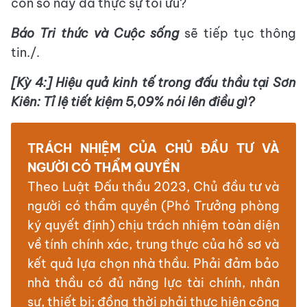
con số này đã thực sự tối ưu?
Báo Tri thức và Cuộc sống
sẽ tiếp tục thông
tin./.
[Kỳ 4:] Hiệu quả kinh tế trong đấu thầu tại Sơn
Kiên: Tỉ lệ tiết kiệm 5,09% nói lên điều gì?
TRÁCH NHIỆM CỦA CHỦ ĐẦU TƯ VÀ
NGƯỜI CÓ THẨM QUYỀN
Theo Luật Đấu thầu 2023, Chủ đầu tư và
người có thẩm quyền (Phó Trưởng phòng
ký quyết định) chịu trách nhiệm toàn diện
về tính chính xác, trung thực của hồ sơ và
kết quả lựa chọn nhà thầu. Phải đảm bảo
nhà thầu có đủ năng lực tài chính, nhân
sự, thiết bị; đồng thời phải thực hiện công