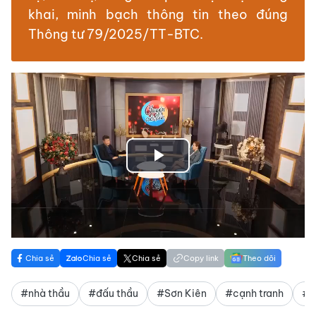
khai, minh bạch thông tin theo đúng
Thông tư 79/2025/TT-BTC.
Play
Video
Chia sẻ
Chia sẻ
Chia sẻ
Copy link
Theo dõi
#nhà thầu
#đấu thầu
#Sơn Kiên
#cạnh tranh
#d