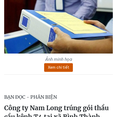
Ảnh minh họa
Xem chi tiết
BẠN ĐỌC - PHẢN BIỆN
Công ty Nam Long trúng gói thầu
cầu kênh T4 tại xã Bình Thành