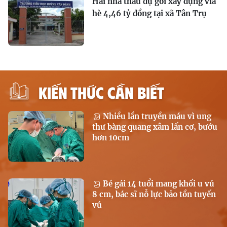
Hai nhà thầu dự gói xây dựng vỉa
hè 4,46 tỷ đồng tại xã Tân Trụ
KIẾN THỨC CẦN BIẾT
Nhiều lần truyền máu vì ung
thư bàng quang xâm lấn cơ, bướu
hơn 10cm
Bé gái 14 tuổi mang khối u vú
8 cm, bác sĩ nỗ lực bảo tồn tuyến
vú