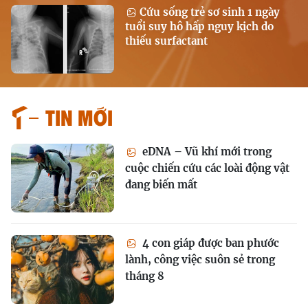
Cứu sống trẻ sơ sinh 1 ngày
tuổi suy hô hấp nguy kịch do
thiếu surfactant
Tin mới
eDNA – Vũ khí mới trong
cuộc chiến cứu các loài động vật
đang biến mất
4 con giáp được ban phước
lành, công việc suôn sẻ trong
tháng 8