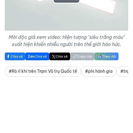
Play
Video
Mời độc giả xem video: Hiện tượng "siêu trăng máu"
xuất hiện khiến nhiều người trên thế giới háo hức.
Chia sẻ
Chia sẻ
Chia sẻ
Copy link
Theo dõi
#Rò rỉ khí trên Trạm Vũ trụ Quốc tế
#phi hành gia
#trạm