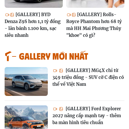
[GALLERY] BYD
[GALLERY] Rolls-
Denza Z9S hơn 1,1 tỷ đồng
Royce Phantom hơn 68 tỷ
- lăn bánh 1.100 km, sạc
mà HH Mai Phương Thúy
siêu nhanh
"khoe" có gì?
GALLERY MỚI NHẤT
[GALLERY] MG4X chỉ từ
349 triệu đồng - SUV cỡ C điện có
thể về Việt Nam
[GALLERY] Ford Explorer
2027 nâng cấp mạnh tay - thêm
ba màn hình tiêu chuẩn