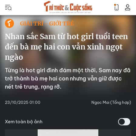
GIẢI TRÍ - GIỚI TRẺ
Nhan sắc Sam từ hot girl tuổi teen
đến bà mẹ hai con vẫn xinh ngọt
ngào
Từng là hot girl đình đám một thời, Sam nay đã
trở thành bà mẹ hai con nhưng vẫn giữ được
nét trẻ trung, rạng rỡ.
23/10/2025 01:00
Ngọc Mai (Tổng hợp)
Xem toàn bộ ảnh