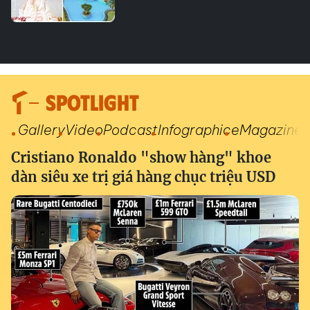
SPOTLIGHT
Gallery
Video
Podcast
Infographic
eMagazine
Cristiano Ronaldo "show hàng" khoe
dàn siêu xe trị giá hàng chục triệu USD