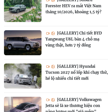
Forester HEV ra mắt Việt Nam
tháng 10/2026, khoảng 1,5 tỷ?
[GALLERY] Chi tiết BYD
Yangwang U8L bản 4 chỗ mạ
vàng thật, hơn 7 tỷ đồng
[GALLERY] Hyundai
Tucson 2027 nổ lốp khi chạy thử,
hé lộ nhiều chi tiết mới
[GALLERY] Volkswagen
Jetta sẽ là xe thương hiệu con
năng lượng mới "giá mềm"