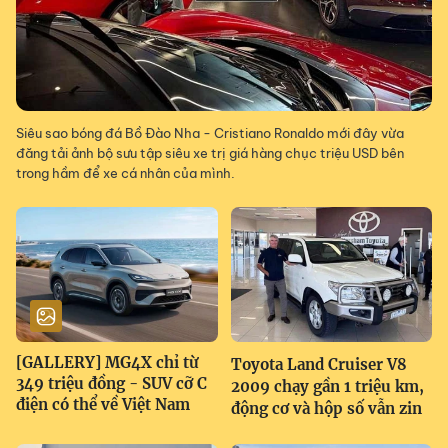
Siêu sao bóng đá Bồ Đào Nha - Cristiano Ronaldo mới đây vừa
đăng tải ảnh bộ sưu tập siêu xe trị giá hàng chục triệu USD bên
trong hầm để xe cá nhân của mình.
[GALLERY] MG4X chỉ từ
Toyota Land Cruiser V8
349 triệu đồng - SUV cỡ C
2009 chạy gần 1 triệu km,
điện có thể về Việt Nam
động cơ và hộp số vẫn zin