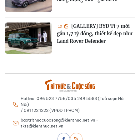
[GALLERY] BYD Ti 7 mới
gần 1,7 tỷ đồng, thiết kế đẹp như
Land Rover Defender
Hotline: 096 523 7756/035 249 5588 (Toà soạn Hà
Nội)
/ 091 122 1222 (VPĐD TPHCM)
baotrithuccuocsong@kienthuc.net.vn -
tkts@kienthuc.net.vn