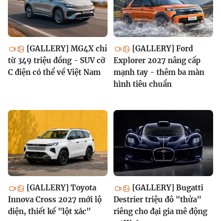
[GALLERY] MG4X chỉ
[GALLERY] Ford
từ 349 triệu đồng - SUV cỡ
Explorer 2027 nâng cấp
C điện có thể về Việt Nam
mạnh tay - thêm ba màn
hình tiêu chuẩn
[GALLERY] Toyota
[GALLERY] Bugatti
Innova Cross 2027 mới lộ
Destrier triệu đô "thửa"
diện, thiết kế "lột xác"
riêng cho đại gia mê động