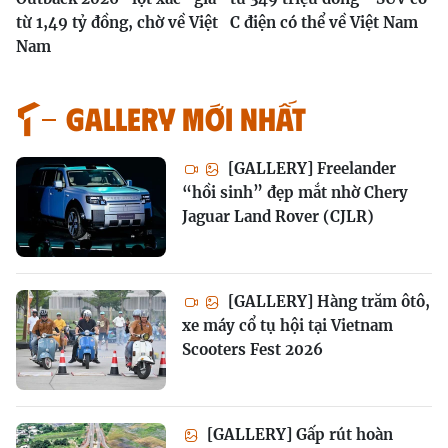
từ 1,49 tỷ đồng, chờ về Việt
C điện có thể về Việt Nam
Nam
GALLERY MỚI NHẤT
[GALLERY] Freelander
“hồi sinh” đẹp mắt nhờ Chery
Jaguar Land Rover (CJLR)
[GALLERY] Hàng trăm ôtô,
xe máy cổ tụ hội tại Vietnam
Scooters Fest 2026
[GALLERY] Gấp rút hoàn