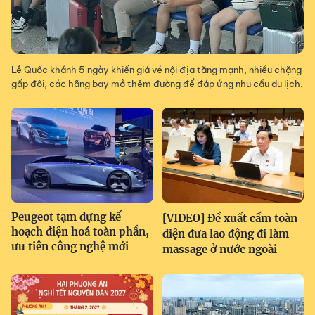
Lễ Quốc khánh 5 ngày khiến giá vé nội địa tăng mạnh, nhiều chặng
gấp đôi, các hãng bay mở thêm đường để đáp ứng nhu cầu du lịch.
Peugeot tạm dựng kế
[VIDEO] Đề xuất cấm toàn
hoạch điện hoá toàn phần,
diện đưa lao động đi làm
ưu tiên công nghệ mới
massage ở nước ngoài