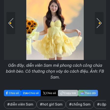
Gần đây, diễn viên Sam mê phong cách công chúa
bánh bèo. Cô thường chọn váy áo cách điệu. Ảnh: FB
Sam.
Chia sẻ
Chia sẻ
Chia sẻ
Copy link
Theo dõi
#diễn viên Sam
#hot girl Sam
#chồng Sam
#cặp s