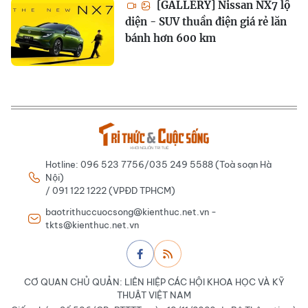
[GALLERY] Nissan NX7 lộ
diện - SUV thuần điện giá rẻ lăn
bánh hơn 600 km
Hotline: 096 523 7756/035 249 5588 (Toà soạn Hà
Nội)
/ 091 122 1222 (VPĐD TPHCM)
baotrithuccuocsong@kienthuc.net.vn -
tkts@kienthuc.net.vn
CƠ QUAN CHỦ QUẢN: LIÊN HIỆP CÁC HỘI KHOA HỌC VÀ KỸ
THUẬT VIỆT NAM