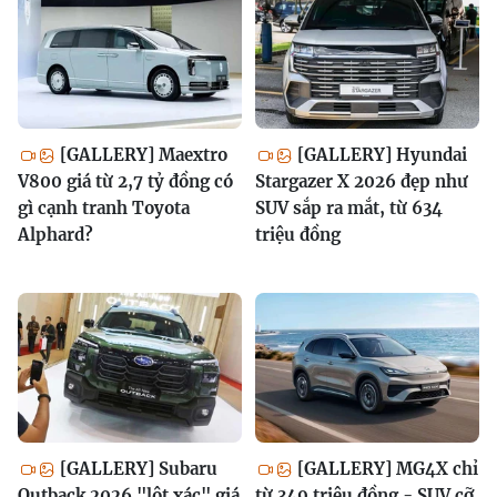
[GALLERY] Maextro
[GALLERY] Hyundai
V800 giá từ 2,7 tỷ đồng có
Stargazer X 2026 đẹp như
gì cạnh tranh Toyota
SUV sắp ra mắt, từ 634
Alphard?
triệu đồng
[GALLERY] Subaru
[GALLERY] MG4X chỉ
Outback 2026 "lột xác" giá
từ 349 triệu đồng - SUV cỡ