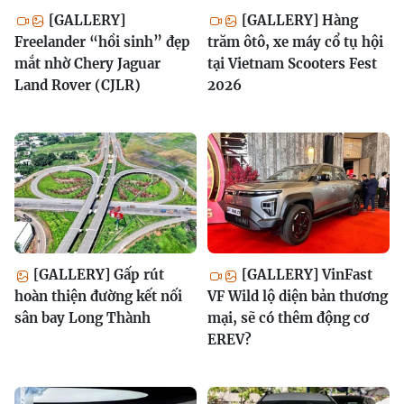
[GALLERY]
[GALLERY] Hàng
Freelander “hồi sinh” đẹp
trăm ôtô, xe máy cổ tụ hội
mắt nhờ Chery Jaguar
tại Vietnam Scooters Fest
Land Rover (CJLR)
2026
[GALLERY] Gấp rút
[GALLERY] VinFast
hoàn thiện đường kết nối
VF Wild lộ diện bản thương
sân bay Long Thành
mại, sẽ có thêm động cơ
EREV?