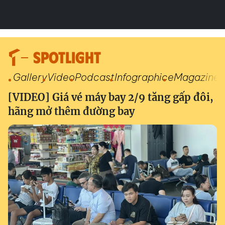
SPOTLIGHT
Gallery
Video
Podcast
Infographic
eMagazine
[VIDEO] Giá vé máy bay 2/9 tăng gấp đôi,
hãng mở thêm đường bay