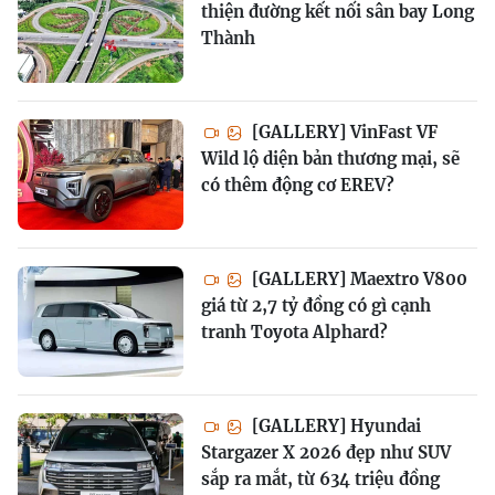
thiện đường kết nối sân bay Long
Thành
[GALLERY] VinFast VF
Wild lộ diện bản thương mại, sẽ
có thêm động cơ EREV?
[GALLERY] Maextro V800
giá từ 2,7 tỷ đồng có gì cạnh
tranh Toyota Alphard?
[GALLERY] Hyundai
Stargazer X 2026 đẹp như SUV
sắp ra mắt, từ 634 triệu đồng