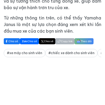
và sự tương thích cho từng dòng xe, giúp đảm
bảo sự vận hành trơn tru của xe.
Từ những thông tin trên, có thể thấy Yamaha
Janus là một sự lựa chọn đáng xem xét khi lần
đầu mua xe của các bạn sinh viên.
Chia sẻ
Chia sẻ
Chia sẻ
Copy link
Theo dõi
#xe máy cho sinh viên
#chiếc xe dành cho sinh viên
#x