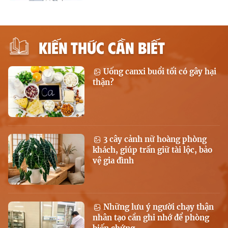
KIẾN THỨC CẦN BIẾT
Uống canxi buổi tối có gây hại
thận?
3 cây cảnh nữ hoàng phòng
khách, giúp trấn giữ tài lộc, bảo
vệ gia đình
Những lưu ý người chạy thận
nhân tạo cần ghi nhớ để phòng