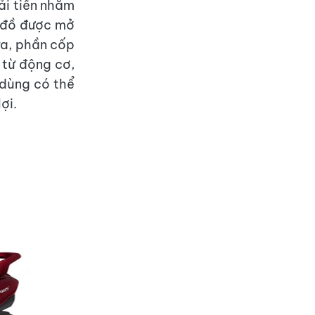
ải tiến nhằm
 đồ được mở
 ra, phần cốp
 từ động cơ,
 dùng có thể
ợi.