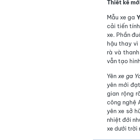
Thiết kế mớ
Mẫu xe ga
Y
cải tiến tí
xe. Phần đu
hậu thay vì
rà và thanh
vẫn tạo hìn
Yên
xe ga Y
yên mới đạ
gian rộng r
công nghệ A
yên xe sở hữ
nhiệt đới n
xe dưới trời