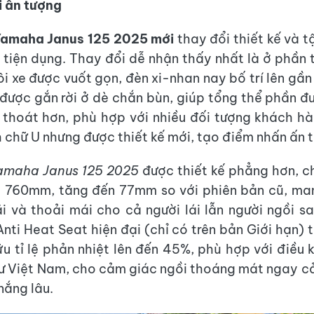
i ấn tượng
amaha Janus 125 2025 mới
thay đổi thiết kế và t
nh tiện dụng. Thay đổi dễ nhận thấy nhất là ở phần 
ôi xe được vuốt gọn, đèn xi-nhan nay bố trí lên gần
 được gắn rời ở dè chắn bùn, giúp tổng thể phần đ
 thoát hơn, phù hợp với nhiều đối tượng khách h
h chữ U nhưng được thiết kế mới, tạo điểm nhấn ấn 
amaha Janus 125 2025
được thiết kế phẳng hơn, c
t 760mm, tăng đến 77mm so với phiên bản cũ, man
ãi và thoải mái cho cả người lái lẫn người ngồi sa
nti Heat Seat hiện đại (chỉ có trên bản Giới hạn) t
u tỉ lệ phản nhiệt lên đến 45%, phù hợp với điều k
hư Việt Nam, cho cảm giác ngồi thoáng mát ngay cả
 nắng lâu.