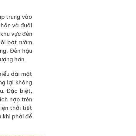
ập trung vào
thân và đuôi
 khu vực đèn
uôi bớt rườm
àng. Đèn hậu
tượng hơn.
hiều dài mặt
g lại không
u. Đặc biệt,
ích hợp trên
iện thời tiết
 khi phải để