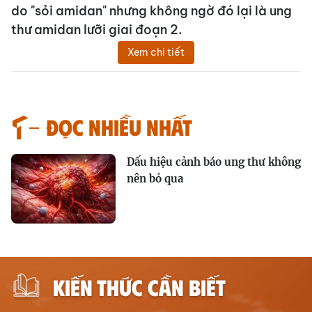
do "sỏi amidan" nhưng không ngờ đó lại là ung
thư amidan lưỡi giai đoạn 2.
Xem chi tiết
Đọc nhiều nhất
Dấu hiệu cảnh báo ung thư không
nên bỏ qua
KIẾN THỨC CẦN BIẾT