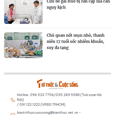
Cứu bé gái Huế bị rắn cạp nia cắn
nguy kịch
Chủ quan nốt mụn nhỏ, thanh
niên 17 tuổi sốc nhiễm khuẩn,
suy đa tạng
Hotline: 096 523 7756/035 249 5588 (Toà soạn Hà
Nội)
/ 091 122 1222 (VPĐD TPHCM)
baotrithuccuocsong@kienthuc.net.vn -