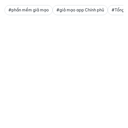
#phần mềm giả mạo
#giả mạo app Chính phủ
#Tổng c