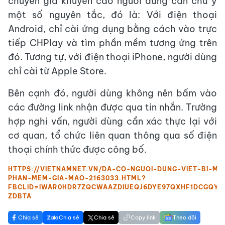
chuyên gia khuyến cáo người dùng cần chú ý
một số nguyên tắc, đó là: Với điện thoại
Android, chỉ cài ứng dụng bằng cách vào trực
tiếp CHPlay và tìm phần mềm tương ứng trên
đó. Tương tự, với điện thoại iPhone, người dùng
chỉ cài từ Apple Store.
Bên cạnh đó, người dùng không nên bấm vào
các đường link nhận được qua tin nhắn. Trường
hợp nghi vấn, người dùng cần xác thực lại với
cơ quan, tổ chức liên quan thông qua số điện
thoại chính thức được công bố.
HTTPS://VIETNAMNET.VN/DA-CO-NGUOI-DUNG-VIET-BI-MAT
PHAN-MEM-GIA-MAO-2163033.HTML?
FBCLID=IWAR0HDR7ZQCWAAZDIUEQJ6DYE97QXHF1DCGQY
ZDBTA
Chia sẻ
Chia sẻ
Chia sẻ
Copy link
Theo dõi