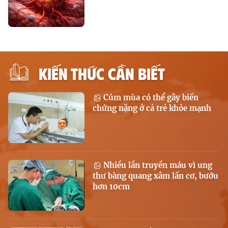
KIẾN THỨC CẦN BIẾT
Cúm mùa có thể gây biến
chứng nặng ở cả trẻ khỏe mạnh
Nhiều lần truyền máu vì ung
thư bàng quang xâm lấn cơ, bướu
hơn 10cm