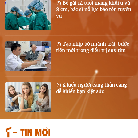
Bé gái 14 tuổi mang khối u vú
8 cm, bác sĩ nỗ lực bảo tồn tuyến
vú
Tạo nhịp bó nhánh trái, bước
tiến mới trong điều trị suy tim
4 kiểu người càng thân càng
dễ khiến bạn kiệt sức
Tin mới