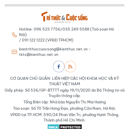
Hotline: 096 523 7756/035 249 5588 (Toà soạn Hà
Nội)
/ 091 122 1222 (VPĐD TPHCM)
baotrithuccuocsong@kienthuc.net.vn -
tkts@kienthuc.net.vn
CƠ QUAN CHỦ QUẢN: LIÊN HIỆP CÁC HỘI KHOA HỌC VÀ KỸ
THUẬT VIỆT NAM
Giấy phép: Số 536/GP-BTTTT ngày 19/11/2020 do Bộ Thông tin và
Truyền thông cấp.
Tổng Biên tập: Nhà báo Nguyễn Thị Mai Hương
Tòa soạn: Số 70 Trần Hưng Đạo, phường Cửa Nam, Hà Nội.
VPĐD tại TP.HCM: 590/24 Phan Văn Trị, phường Hạnh Thông,
Thành phố Hồ Chí Minh.