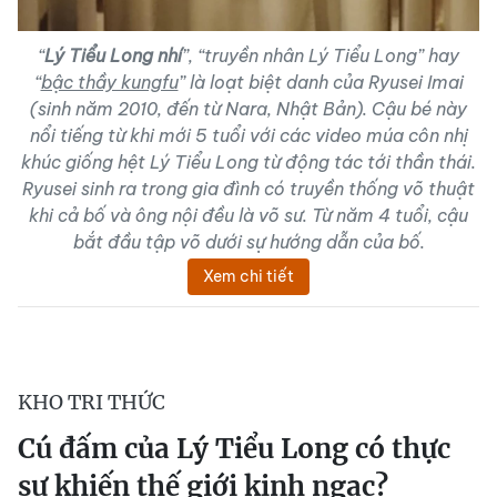
“
Lý Tiểu Long nhí
”, “
truyền nhân Lý Tiểu Long
” hay
“
bậc thầy kungfu
” là loạt biệt danh của Ryusei Imai
(sinh năm 2010, đến từ Nara, Nhật Bản). Cậu bé này
nổi tiếng từ khi mới 5 tuổi với các video múa côn nhị
khúc giống hệt Lý Tiểu Long từ động tác tới thần thái.
Ryusei sinh ra trong gia đình có truyền thống võ thuật
khi cả bố và ông nội đều là võ sư. Từ năm 4 tuổi, cậu
bắt đầu tập võ dưới sự hướng dẫn của bố.
Xem chi tiết
KHO TRI THỨC
Cú đấm của Lý Tiểu Long có thực
sự khiến thế giới kinh ngạc?