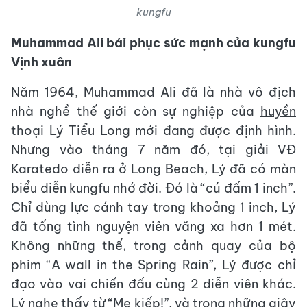
kungfu
Muhammad Ali bái phục sức mạnh của kungfu
Vịnh xuân
Năm 1964, Muhammad Ali đã là nhà vô địch
nhà nghề thế giới còn sự nghiệp của
huyền
thoại Lý Tiểu Long
mới đang được định hình.
Nhưng vào tháng 7 năm đó, tại giải VĐ
Karatedo diễn ra ở Long Beach, Lý đã có màn
biểu diễn kungfu nhớ đời. Đó là “cú đấm 1 inch”.
Chỉ dùng lực cánh tay trong khoảng 1 inch, Lý
đã tống tình nguyện viên văng xa hơn 1 mét.
Không những thế, trong cảnh quay của bộ
phim “A wall in the Spring Rain”, Lý được chỉ
đạo vào vai chiến đấu cùng 2 diễn viên khác.
Lý nghe thấy từ “Mẹ kiếp!”, và trong những giây