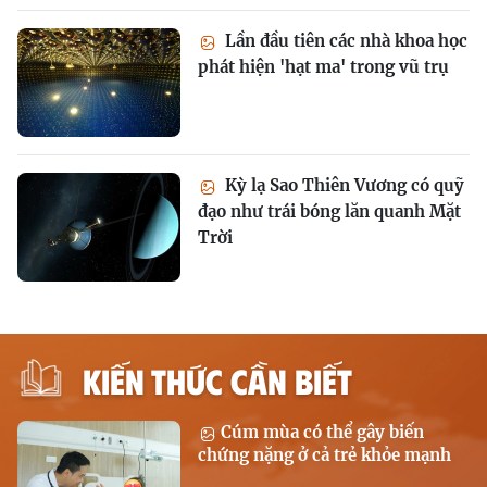
Lần đầu tiên các nhà khoa học
phát hiện 'hạt ma' trong vũ trụ
Kỳ lạ Sao Thiên Vương có quỹ
đạo như trái bóng lăn quanh Mặt
Trời
KIẾN THỨC CẦN BIẾT
Cúm mùa có thể gây biến
chứng nặng ở cả trẻ khỏe mạnh