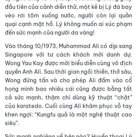
đầu tiên của cảnh diễn thử, một kẻ bị Lý đá bay
vèo rơi tõm xuống nước, người còn lại quằn
quại cạnh mặt hồ. Lý không muốn ai xúc phạm
đến sức mạnh của người da vàng!
Vào tháng 10/1973, Muhammad Ali có dịp sang
Singapore với tư cách khách mời danh dự.
Wong Yau Kay được mời biểu diễn cùng vô địch
quyền Anh Ali. Sau thời gian ngồi thiền, thở sâu,
Wong đứng tấn và cho phép Ali đấm vào cổ
họng mình bao nhiêu cái cũng được bằng tất
cả sức mạnh, thậm chí dùng kỹ thuật “chặt”
của karatedo. Cuối cùng Ali khâm phục vỗ tay
khen ngợi: “Kungfu quả là một nghệ thuật cao
siêu”.
Sức mạnh nghiêng về bên nào? Huyền thoại Lý