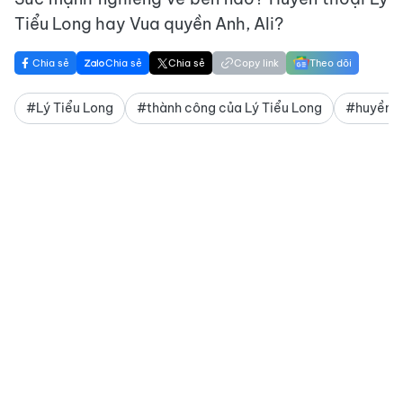
Tiểu Long hay Vua quyền Anh, Ali?
Chia sẻ
Chia sẻ
Chia sẻ
Copy link
Theo dõi
#Lý Tiểu Long
#thành công của Lý Tiểu Long
#huyền t