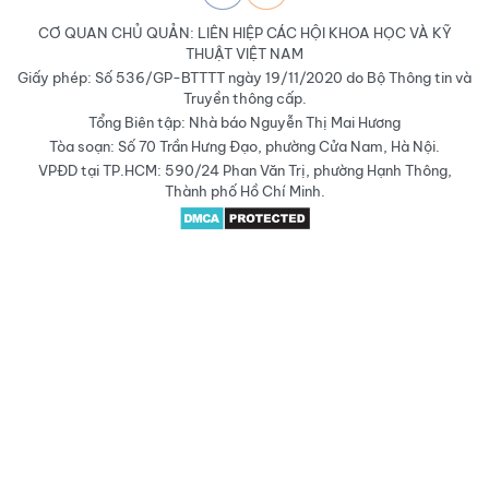
CƠ QUAN CHỦ QUẢN: LIÊN HIỆP CÁC HỘI KHOA HỌC VÀ KỸ
THUẬT VIỆT NAM
Giấy phép: Số 536/GP-BTTTT ngày 19/11/2020 do Bộ Thông tin và
Truyền thông cấp.
Tổng Biên tập: Nhà báo Nguyễn Thị Mai Hương
Tòa soạn: Số 70 Trần Hưng Đạo, phường Cửa Nam, Hà Nội.
VPĐD tại TP.HCM: 590/24 Phan Văn Trị, phường Hạnh Thông,
Thành phố Hồ Chí Minh.