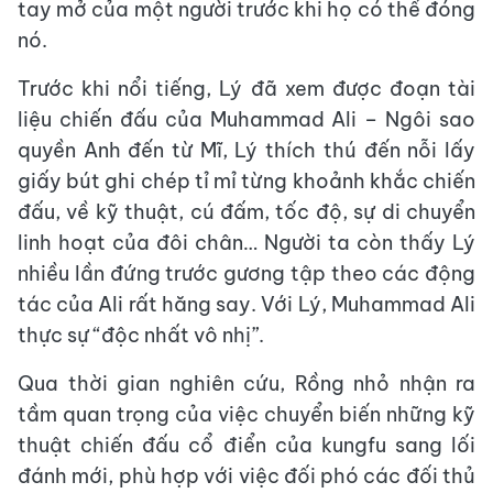
tay mở của một người trước khi họ có thể đóng
nó.
Trước khi nổi tiếng, Lý đã xem được đoạn tài
liệu chiến đấu của Muhammad Ali – Ngôi sao
quyền Anh đến từ Mĩ, Lý thích thú đến nỗi lấy
giấy bút ghi chép tỉ mỉ từng khoảnh khắc chiến
đấu, về kỹ thuật, cú đấm, tốc độ, sự di chuyển
linh hoạt của đôi chân… Người ta còn thấy Lý
nhiều lần đứng trước gương tập theo các động
tác của Ali rất hăng say. Với Lý, Muhammad Ali
thực sự “độc nhất vô nhị”.
Qua thời gian nghiên cứu, Rồng nhỏ nhận ra
tầm quan trọng của việc chuyển biến những kỹ
thuật chiến đấu cổ điển của kungfu sang lối
đánh mới, phù hợp với việc đối phó các đối thủ