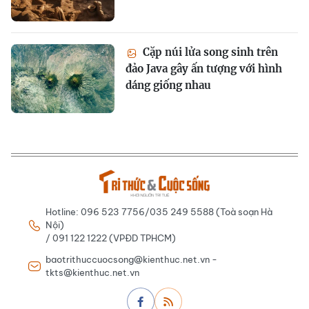
Cặp núi lửa song sinh trên
đảo Java gây ấn tượng với hình
dáng giống nhau
Hotline: 096 523 7756/035 249 5588 (Toà soạn Hà
Nội)
/ 091 122 1222 (VPĐD TPHCM)
baotrithuccuocsong@kienthuc.net.vn -
tkts@kienthuc.net.vn