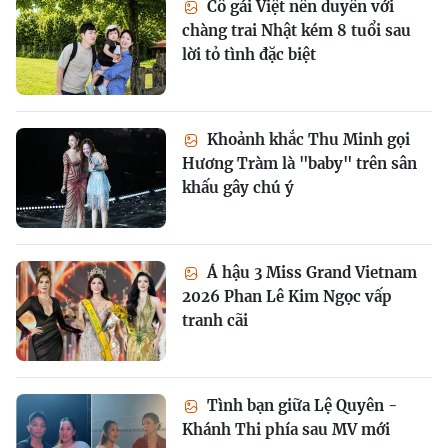
Cô gái Việt nên duyên với
chàng trai Nhật kém 8 tuổi sau
lời tỏ tình đặc biệt
Khoảnh khắc Thu Minh gọi
Hương Tràm là "baby" trên sân
khấu gây chú ý
Á hậu 3 Miss Grand Vietnam
2026 Phan Lê Kim Ngọc vấp
tranh cãi
Tình bạn giữa Lệ Quyên -
Khánh Thi phía sau MV mới