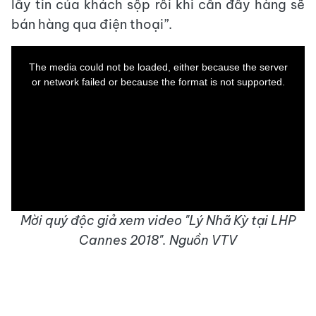
lấy tin của khách sộp rồi khi cần đẩy hàng sẽ
bán hàng qua điện thoại”.
This
is
a
The media could not be loaded, either because the server
modal
window.
or network failed or because the format is not supported.
Mời quý độc giả xem video "Lý Nhã Kỳ tại LHP
Cannes 2018". Nguồn VTV