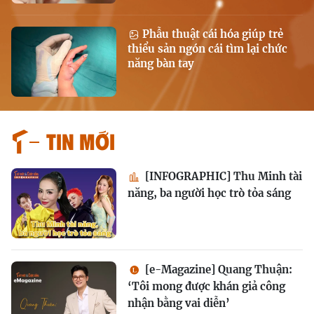
Phẫu thuật cái hóa giúp trẻ
thiểu sản ngón cái tìm lại chức
năng bàn tay
Tin mới
[INFOGRAPHIC] Thu Minh tài
năng, ba người học trò tỏa sáng
[e-Magazine] Quang Thuận:
‘Tôi mong được khán giả công
nhận bằng vai diễn’