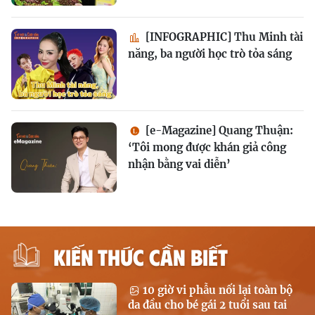
[INFOGRAPHIC] Thu Minh tài
năng, ba người học trò tỏa sáng
[e-Magazine] Quang Thuận:
‘Tôi mong được khán giả công
nhận bằng vai diễn’
KIẾN THỨC CẦN BIẾT
10 giờ vi phẫu nối lại toàn bộ
da đầu cho bé gái 2 tuổi sau tai