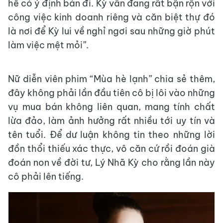
hề có ý định bán đi. Kỳ vẫn đang rất bận rộn với
công việc kinh doanh riêng và căn biệt thự đó
là nơi để Kỳ lui về nghỉ ngơi sau những giờ phút
làm việc mệt mỏi”.
Nữ diễn viên phim “Mùa hè lạnh” chia sẻ thêm,
đây không phải lần đầu tiên cô bị lôi vào những
vụ mua bán không liên quan, mang tính chất
lừa đảo, làm ảnh hưởng rất nhiều tới uy tín và
tên tuổi. Để dư luận không tin theo những lời
đồn thổi thiếu xác thực, vô căn cứ rồi đoán già
đoán non về đời tư, Lý Nhã Kỳ cho rằng lần này
cô phải lên tiếng.